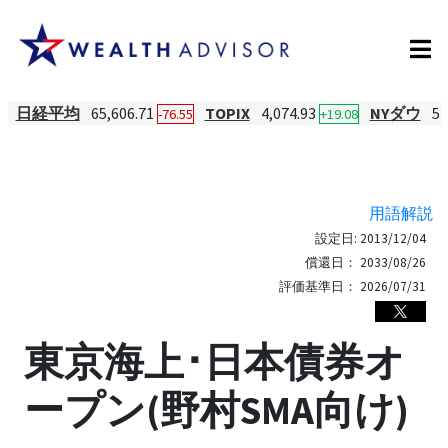
日経平均
65,606.71
TOPIX
4,074.93
NYダウ
53
-76.55
+19.08
用語解説
設定日:
2013/12/04
償還日：
2033/08/26
評価基準日：
2026/07/31
東京海上･日本債券オ
ープン(野村SMA向け)