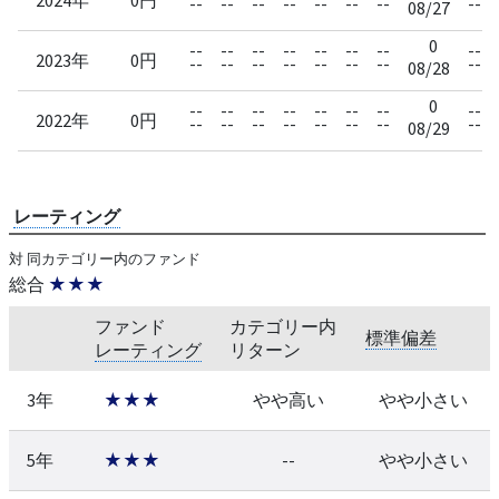
--
--
--
--
--
--
--
--
08/27
0
--
--
--
--
--
--
--
--
2023年
0円
--
--
--
--
--
--
--
--
08/28
0
--
--
--
--
--
--
--
--
2022年
0円
--
--
--
--
--
--
--
--
08/29
レーティング
対 同カテゴリー内のファンド
総合
★★★
ファンド
カテゴリー内
標準偏差
レーティング
リターン
3年
★★★
やや高い
やや小さい
5年
★★★
--
やや小さい