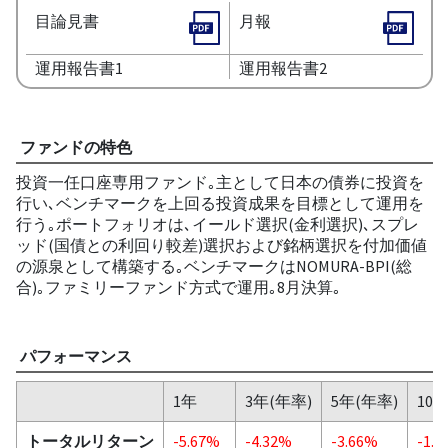
目論見書
月報
運用報告書1
運用報告書2
ファンドの特色
投資一任口座専用ファンド｡主として日本の債券に投資を
行い､ベンチマークを上回る投資成果を目標として運用を
行う｡ポートフォリオは､イールド選択(金利選択)､スプレ
ッド(国債との利回り較差)選択および銘柄選択を付加価値
の源泉として構築する｡ベンチマークはNOMURA-BPI(総
合)｡ファミリーファンド方式で運用｡8月決算｡
パフォーマンス
1年
3年(年率)
5年(年率)
10
トータルリターン
-5.67%
-4.32%
-3.66%
-1.9