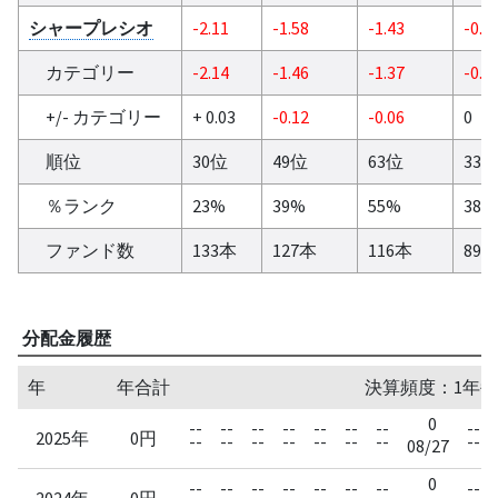
シャープレシオ
-2.11
-1.58
-1.43
-0.8
カテゴリー
-2.14
-1.46
-1.37
-0.8
+/- カテゴリー
+ 0.03
-0.12
-0.06
0
順位
30位
49位
63位
33
％ランク
23%
39%
55%
38%
ファンド数
133本
127本
116本
89
分配金履歴
年
年合計
決算頻度：1年毎
0
--
--
--
--
--
--
--
--
2025年
0円
--
--
--
--
--
--
--
--
08/27
0
--
--
--
--
--
--
--
--
2024年
0円