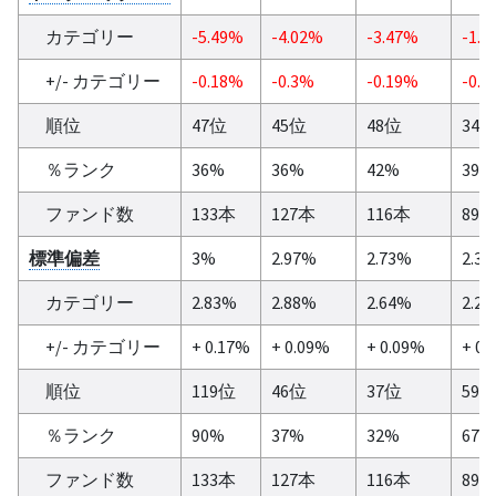
カテゴリー
-5.49%
-4.02%
-3.47%
-1.8
+/- カテゴリー
-0.18%
-0.3%
-0.19%
-0.1
順位
47位
45位
48位
34
％ランク
36%
36%
42%
39%
ファンド数
133本
127本
116本
89
標準偏差
3%
2.97%
2.73%
2.3
カテゴリー
2.83%
2.88%
2.64%
2.2
+/- カテゴリー
+ 0.17%
+ 0.09%
+ 0.09%
+ 0.
順位
119位
46位
37位
59
％ランク
90%
37%
32%
67%
ファンド数
133本
127本
116本
89