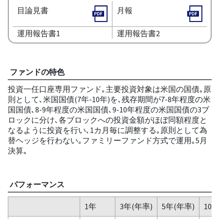
目論見書
月報
運用報告書1
運用報告書2
ファンドの特色
投資一任口座専用ファンド｡主要投資対象は米国の国債｡原
則として､米国国債(7年-10年)を､残存期間が7-8年程度の米
国国債､8-9年程度の米国国債､9-10年程度の米国国債の3ブ
ロックに分け､各ブロックへの投資金額がほぼ同額程度と
なるように投資を行い､1カ月毎に調整する｡原則として為
替ヘッジを行わない｡ファミリーファンド方式で運用｡5月
決算｡
パフォーマンス
1年
3年(年率)
5年(年率)
10