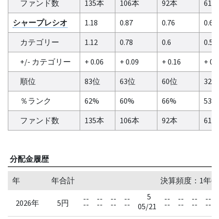
ファンド数
135本
106本
92本
61
シャープレシオ
1.18
0.87
0.76
0.67
カテゴリー
1.12
0.78
0.6
0.54
+/- カテゴリー
+ 0.06
+ 0.09
+ 0.16
+ 0.
順位
83位
63位
60位
32
％ランク
62%
60%
66%
53%
ファンド数
135本
106本
92本
61
分配金履歴
年
年合計
決算頻度：1年毎
5
--
--
--
--
--
--
--
--
2026年
5円
--
--
--
--
--
--
--
--
05/21