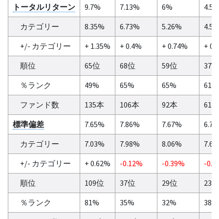
トータルリターン
9.7%
7.13%
6%
4.5
カテゴリー
8.35%
6.73%
5.26%
4.5
+/- カテゴリー
+ 1.35%
+ 0.4%
+ 0.74%
+ 0.
順位
65位
68位
59位
37
％ランク
49%
65%
65%
61%
ファンド数
135本
106本
92本
61
標準偏差
7.65%
7.86%
7.67%
6.7
カテゴリー
7.03%
7.98%
8.06%
7.6
+/- カテゴリー
+ 0.62%
-0.12%
-0.39%
-0.8
順位
109位
37位
29位
23
％ランク
81%
35%
32%
38%