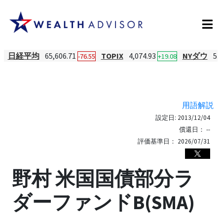
日経平均
65,606.71
TOPIX
4,074.93
NYダウ
53
-76.55
+19.08
用語解説
設定日:
2013/12/04
償還日：
--
評価基準日：
2026/07/31
野村 米国国債部分ラ
ダーファンドB(SMA)