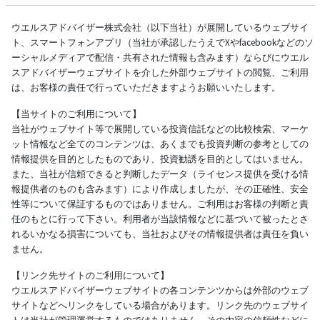
ウエルスアドバイザー株式会社（以下当社）が展開しているウェブサイ
ト、スマートフォンアプリ（当社が承認したうえでXやfacebookなどのソ
ーシャルメディアで配信・共有された情報も含みます）ならびにウエル
スアドバイザーウェブサイトを介した外部ウェブサイトの閲覧、ご利用
は、お客様の責任で行っていただきますようお願いいたします。
【当サイトのご利用について】
当社がウェブサイト等で展開している投資信託などの比較検索、マーケ
ット情報など全てのコンテンツは、あくまでも投資判断の参考としての
情報提供を目的としたものであり、投資勧誘を目的としてはいません。
また、当社が信頼できると判断したデータ（ライセンス提供を受ける情
報提供者のものも含みます）により作成しましたが、その正確性、安全
性等について保証するものではありません。ご利用はお客様の判断と責
任のもとに行って下さい。利用者が当該情報などに基づいて被ったとさ
れるいかなる損害についても、当社およびその情報提供者は責任を負い
ません。
【リンク先サイトのご利用について】
ウエルスアドバイザーウェブサイトの各コンテンツからは外部のウェブ
サイトなどへリンクをしている場合があります。リンク先のウェブサイ