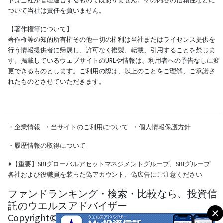
トは当社が管理運営するものではありません。その内容の信頼性などに
ついて当社は責任を負いません。
【著作権等について】
著作権等の知的所有権その他一切の権利は当社またはライセンス提供を
行う情報提供者に帰属し、許可なく複製、転載、引用することを禁じま
す。掲載しているウェブサイトのURLや情報は、利用者への予告なしに変
更できるものとします。ご利用の際は、以上のことをご理解、ご承諾さ
れたものとさせていただきます。
・
企業情報
・
当サイトのご利用について
・
個人情報保護方針
・
履歴情報の取得について
※
【重要】SBIグローバルアセットマネジメントグループ、SBIグループ
各社および役職員を装った偽アカウント、偽広告にご注意ください
ファンドランキング・検索・比較なら、投資信
託のウエルスアドバイザー
Copyright© Wealth Advisor Co., Ltd. All Rights