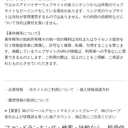
ウエルスアドバイザーウェブサイトの各コンテンツからは外部のウェブ
サイトなどへリンクをしている場合があります。リンク先のウェブサイ
トは当社が管理運営するものではありません。その内容の信頼性などに
ついて当社は責任を負いません。
【著作権等について】
著作権等の知的所有権その他一切の権利は当社またはライセンス提供を
行う情報提供者に帰属し、許可なく複製、転載、引用することを禁じま
す。掲載しているウェブサイトのURLや情報は、利用者への予告なしに変
更できるものとします。ご利用の際は、以上のことをご理解、ご承諾さ
れたものとさせていただきます。
・
企業情報
・
当サイトのご利用について
・
個人情報保護方針
・
履歴情報の取得について
※
【重要】SBIグローバルアセットマネジメントグループ、SBIグループ
各社および役職員を装った偽アカウント、偽広告にご注意ください
ファンドランキング・検索・比較なら、投資信