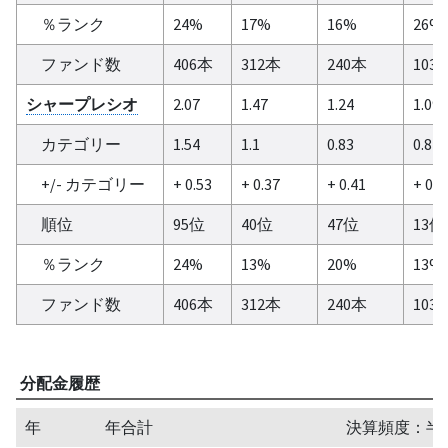
％ランク
24%
17%
16%
26%
ファンド数
406本
312本
240本
103
シャープレシオ
2.07
1.47
1.24
1.09
カテゴリー
1.54
1.1
0.83
0.84
+/- カテゴリー
+ 0.53
+ 0.37
+ 0.41
+ 0.2
順位
95位
40位
47位
13位
％ランク
24%
13%
20%
13%
ファンド数
406本
312本
240本
103
分配金履歴
年
年合計
決算頻度：半