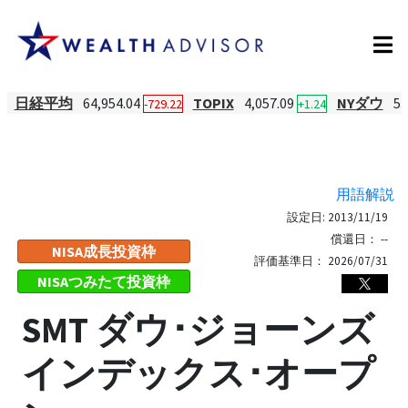
日経平均
64,954.04
TOPIX
4,057.09
NYダウ
53
-729.22
+1.24
用語解説
設定日:
2013/11/19
償還日：
--
NISA成長投資枠
評価基準日：
2026/07/31
NISAつみたて投資枠
SMT ダウ･ジョーンズ
インデックス･オープ