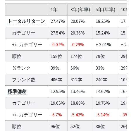
1年
3年(年率)
5年(年率)
10年
トータルリターン
27.47%
20.07%
18.25%
17.4
カテゴリー
27.54%
20.36%
15.24%
15.4
+/- カテゴリー
-0.07%
-0.29%
+ 3.01%
+ 2.
順位
158位
174位
79位
29位
％ランク
39%
56%
33%
29%
ファンド数
406本
312本
240本
103
標準偏差
12.95%
13.46%
14.62%
16.0
カテゴリー
19.65%
18.88%
19.76%
19.0
+/- カテゴリー
-6.7%
-5.42%
-5.14%
-3%
順位
96位
52位
38位
26位