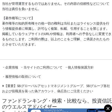
当社が管理運営するものではありません。その内容の信頼性などについて
当社は責任を負いません。
【著作権等について】
著作権等の知的所有権その他一切の権利は当社またはライセンス提供を行
う情報提供者に帰属し、許可なく複製、転載、引用することを禁じます。
掲載しているウェブサイトのURLや情報は、利用者への予告なしに変更でき
るものとします。ご利用の際は、以上のことをご理解、ご承諾されたもの
とさせていただきます。
・
企業情報
・
当サイトのご利用について
・
個人情報保護方針
・
履歴情報の取得について
※
【重要】SBIグローバルアセットマネジメントグループ、SBIグループ各社
および役職員を装った偽アカウント、偽広告にご注意ください
ファンドランキング・検索・比較なら、投資信託
のウエルスアドバイザー