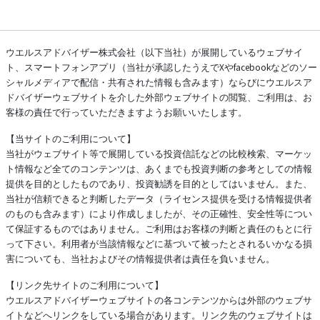
ウエルスアドバイザー株式会社（以下当社）が展開しているウェブサイ
ト、スマートフォンアプリ（当社が承認したうえでXやfacebookなどのソー
シャルメディアで配信・共有された情報も含みます）ならびにウエルスア
ドバイザーウェブサイトを介した外部ウェブサイトの閲覧、ご利用は、お
客様の責任で行っていただきますようお願いいたします。
【当サイトのご利用について】
当社がウェブサイト等で展開している投資信託などの比較検索、マーケッ
ト情報など全てのコンテンツは、あくまでも投資判断の参考としての情報
提供を目的としたものであり、投資勧誘を目的としてはいません。また、
当社が信頼できると判断したデータ（ライセンス提供を受ける情報提供者
のものも含みます）により作成しましたが、その正確性、安全性等につい
て保証するものではありません。ご利用はお客様の判断と責任のもとに行
って下さい。利用者が当該情報などに基づいて被ったとされるいかなる損
害についても、当社およびその情報提供者は責任を負いません。
【リンク先サイトのご利用について】
ウエルスアドバイザーウェブサイトの各コンテンツからは外部のウェブサ
イトなどへリンクをしている場合があります。リンク先のウェブサイトは