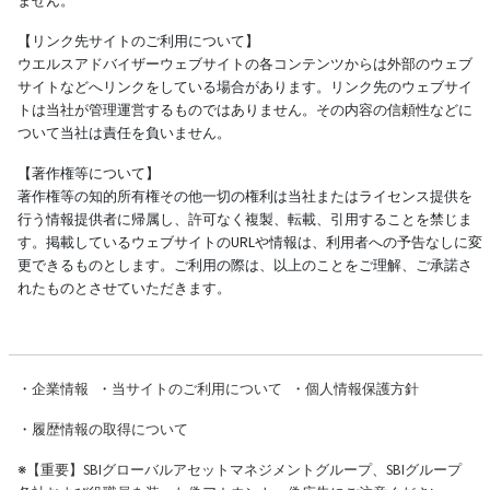
ません。
【リンク先サイトのご利用について】
ウエルスアドバイザーウェブサイトの各コンテンツからは外部のウェブ
サイトなどへリンクをしている場合があります。リンク先のウェブサイ
トは当社が管理運営するものではありません。その内容の信頼性などに
ついて当社は責任を負いません。
【著作権等について】
著作権等の知的所有権その他一切の権利は当社またはライセンス提供を
行う情報提供者に帰属し、許可なく複製、転載、引用することを禁じま
す。掲載しているウェブサイトのURLや情報は、利用者への予告なしに変
更できるものとします。ご利用の際は、以上のことをご理解、ご承諾さ
れたものとさせていただきます。
・
企業情報
・
当サイトのご利用について
・
個人情報保護方針
・
履歴情報の取得について
※
【重要】SBIグローバルアセットマネジメントグループ、SBIグループ