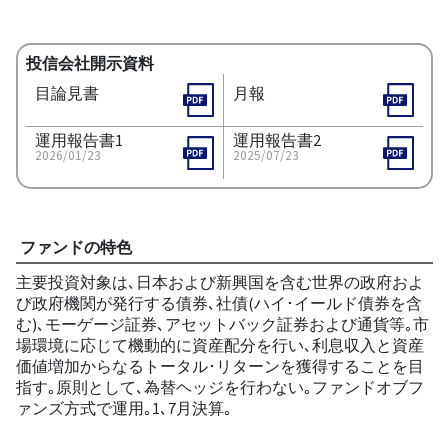
投信会社開示資料
目論見書
月報
運用報告書1
運用報告書2
2026/01/23
2025/07/23
ファンドの特色
主要投資対象は､日本および新興国を含む世界の政府およ
び政府機関が発行する債券､社債(ハイ･イールド債券を含
む)､モーゲージ証券､アセットバック証券および通貨等｡市
場環境に応じて機動的に資産配分を行い､利息収入と資産
価値増加からなるトータル･リターンを獲得することを目
指す｡原則として､為替ヘッジを行わない｡ファンドオブフ
ァンズ方式で運用｡1､7月決算｡