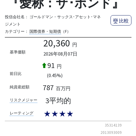
『愛称：ザ･ボンド』
投信会社名：
ゴールドマン・サックス･アセット･マネ
比較
ジメント
カテゴリー：
国際債券・短期債
（F）
20,360
円
基準価額
2026年08月07日
91
円
前日比
(0.45%)
787
純資産総額
百万円
3平均的
リスクメジャー
★★★★
レーティング
35314139
2013093009