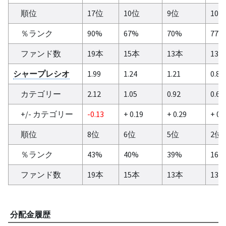
順位
17位
10位
9位
10
％ランク
90%
67%
70%
77%
ファンド数
19本
15本
13本
13
シャープレシオ
1.99
1.24
1.21
0.8
カテゴリー
2.12
1.05
0.92
0.6
+/- カテゴリー
-0.13
+ 0.19
+ 0.29
+ 0.2
順位
8位
6位
5位
2位
％ランク
43%
40%
39%
16%
ファンド数
19本
15本
13本
13
分配金履歴