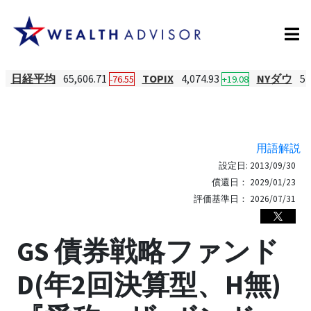
日経平均
65,606.71
TOPIX
4,074.93
NYダウ
54
-76.55
+19.08
用語解説
設定日:
2013/09/30
償還日：
2029/01/23
評価基準日：
2026/07/31
GS 債券戦略ファンド
D(年2回決算型、H無)