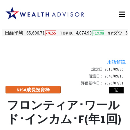
日経平均
65,606.71
TOPIX
4,074.93
NYダウ
54
-76.55
+19.08
用語解説
設定日:
2013/09/30
償還日：
2048/09/15
評価基準日：
2026/07/31
NISA成長投資枠
フロンティア･ワール
ド･インカム･F(年1回)