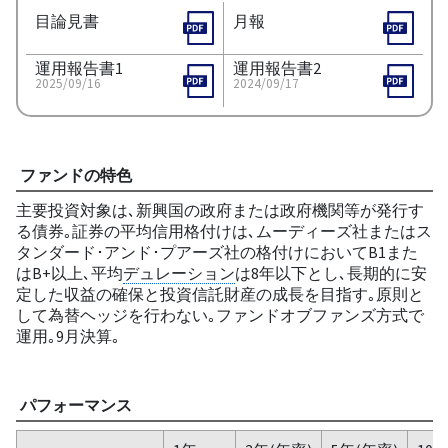
目論見書
月報
運用報告書1
運用報告書2
2025/09/16
2024/09/17
ファンドの特色
主要投資対象は､新興国の政府または政府機関等が発行す
る債券｡証券の平均信用格付けは､ムーディーズ社またはス
タンダード･アンド･プアーズ社の格付けにおいてB1また
はB+以上､平均
デュレーション
は8年以下とし､長期的に安
定した収益の確保と投資信託財産の成長を目指す｡原則と
して為替ヘッジを行わない｡ファンドオブファンズ方式で
運用｡9月決算｡
パフォーマンス