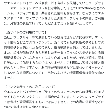
ウエルスアドバイザー株式会社（以下当社）が展開しているウェブサイ
ト、スマートフォンアプリ（当社が承認したうえでXやfacebookなどのソ
ーシャルメディアで配信・共有された情報も含みます）ならびにウエル
スアドバイザーウェブサイトを介した外部ウェブサイトの閲覧、ご利用
は、お客様の責任で行っていただきますようお願いいたします。
【当サイトのご利用について】
当社がウェブサイト等で展開している投資信託などの比較検索、マーケ
ット情報など全てのコンテンツは、あくまでも投資判断の参考としての
情報提供を目的としたものであり、投資勧誘を目的としてはいません。
また、当社が信頼できると判断したデータ（ライセンス提供を受ける情
報提供者のものも含みます）により作成しましたが、その正確性、安全
性等について保証するものではありません。ご利用はお客様の判断と責
任のもとに行って下さい。利用者が当該情報などに基づいて被ったとさ
れるいかなる損害についても、当社およびその情報提供者は責任を負い
ません。
【リンク先サイトのご利用について】
ウエルスアドバイザーウェブサイトの各コンテンツからは外部のウェブ
サイトなどへリンクをしている場合があります。リンク先のウェブサイ
トは当社が管理運営するものではありません。その内容の信頼性などに
ついて当社は責任を負いません。