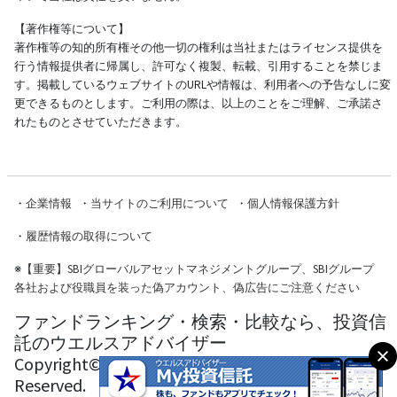
【著作権等について】
著作権等の知的所有権その他一切の権利は当社またはライセンス提供を
行う情報提供者に帰属し、許可なく複製、転載、引用することを禁じま
す。掲載しているウェブサイトのURLや情報は、利用者への予告なしに変
更できるものとします。ご利用の際は、以上のことをご理解、ご承諾さ
れたものとさせていただきます。
・
企業情報
・
当サイトのご利用について
・
個人情報保護方針
・
履歴情報の取得について
※
【重要】SBIグローバルアセットマネジメントグループ、SBIグループ
各社および役職員を装った偽アカウント、偽広告にご注意ください
ファンドランキング・検索・比較なら、投資信
託のウエルスアドバイザー
Copyright© Wealth Advisor Co., Ltd. All Rights
Reserved.