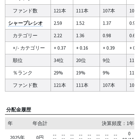
ファンド数
121本
111本
107本
100
シャープレシオ
2.59
1.52
1.37
0.91
カテゴリー
2.22
1.36
0.98
0.66
+/- カテゴリー
+ 0.37
+ 0.16
+ 0.39
+ 0.
順位
34位
20位
9位
11
％ランク
29%
19%
9%
11%
ファンド数
121本
111本
107本
100
分配金履歴
年
年合計
決算頻度：1年毎
0
--
--
--
--
--
--
--
--
2025年
0円
--
--
--
--
--
--
--
--