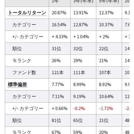
1年
3年(年率)
5年(年率)
10
トータルリターン
20.87%
13.91%
12.37%
9.1
カテゴリー
16.54%
12.87%
10.37%
7.6
+/- カテゴリー
+ 4.33%
+ 1.04%
+ 2%
+ 1.
順位
31位
32位
22位
14
％ランク
26%
29%
21%
14%
ファンド数
121本
111本
107本
100
標準偏差
7.77%
8.99%
8.92%
9.9
カテゴリー
7.11%
9.19%
10.64%
12.
+/- カテゴリー
+ 0.66%
-0.2%
-1.72%
-2.5
順位
81位
65位
21位
48
％ランク
67%
59%
20%
48%