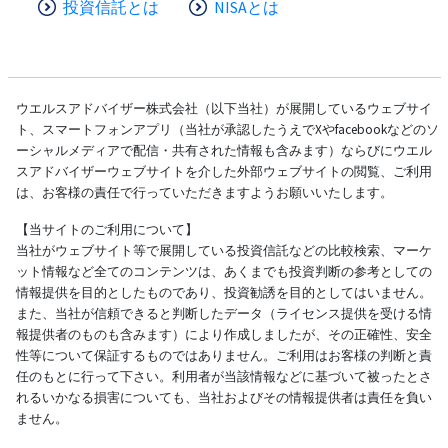
投資信託とは
NISAとは
ウエルスアドバイザー株式会社（以下当社）が展開しているウェブサイ
ト、スマートフォンアプリ（当社が承認したうえでXやfacebookなどのソ
ーシャルメディアで配信・共有された情報も含みます）ならびにウエル
スアドバイザーウェブサイトを介した外部ウェブサイトの閲覧、ご利用
は、お客様の責任で行っていただきますようお願いいたします。
【当サイトのご利用について】
当社がウェブサイト等で展開している投資信託などの比較検索、マーケ
ット情報など全てのコンテンツは、あくまでも投資判断の参考としての
情報提供を目的としたものであり、投資勧誘を目的としてはいません。
また、当社が信頼できると判断したデータ（ライセンス提供を受ける情
報提供者のものも含みます）により作成しましたが、その正確性、安全
性等について保証するものではありません。ご利用はお客様の判断と責
任のもとに行って下さい。利用者が当該情報などに基づいて被ったとさ
れるいかなる損害についても、当社およびその情報提供者は責任を負い
ません。