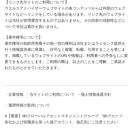
【リンク先サイトのご利用について】
ウエルスアドバイザーウェブサイトの各コンテンツからは外部のウェブ
サイトなどへリンクをしている場合があります。リンク先のウェブサイ
トは当社が管理運営するものではありません。その内容の信頼性などに
ついて当社は責任を負いません。
【著作権等について】
著作権等の知的所有権その他一切の権利は当社またはライセンス提供を
行う情報提供者に帰属し、許可なく複製、転載、引用することを禁じま
す。掲載しているウェブサイトのURLや情報は、利用者への予告なしに変
更できるものとします。ご利用の際は、以上のことをご理解、ご承諾さ
れたものとさせていただきます。
・
企業情報
・
当サイトのご利用について
・
個人情報保護方針
・
履歴情報の取得について
※
【重要】SBIグローバルアセットマネジメントグループ、SBIグループ
各社および役職員を装った偽アカウント、偽広告にご注意ください