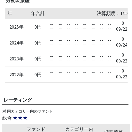
分配金履歴
年
年合計
決算頻度：1年毎
0
--
--
--
--
--
--
--
--
2025年
0円
--
--
--
--
--
--
--
--
09/22
0
--
--
--
--
--
--
--
--
2024年
0円
--
--
--
--
--
--
--
--
09/24
0
--
--
--
--
--
--
--
--
2023年
0円
--
--
--
--
--
--
--
--
09/22
0
--
--
--
--
--
--
--
--
2022年
0円
--
--
--
--
--
--
--
--
09/22
レーティング
対 同カテゴリー内のファンド
総合
★★★
ファンド
カテゴリー内
標準偏差