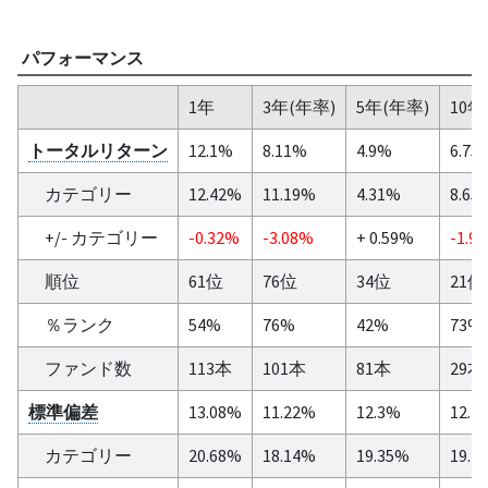
パフォーマンス
1年
3年(年率)
5年(年率)
10年
トータルリターン
12.1%
8.11%
4.9%
6.75
カテゴリー
12.42%
11.19%
4.31%
8.65
+/- カテゴリー
-0.32%
-3.08%
+ 0.59%
-1.9
順位
61位
76位
34位
21位
％ランク
54%
76%
42%
73%
ファンド数
113本
101本
81本
29本
標準偏差
13.08%
11.22%
12.3%
12.7
カテゴリー
20.68%
18.14%
19.35%
19.1