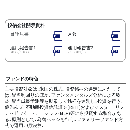
投信会社開示資料
目論見書
月報
運用報告書1
運用報告書2
2025/09/22
2024/09/24
ファンドの特色
主要投資対象は､米国の株式｡投資銘柄の選定にあたって
は､配当利回りのほか､ファンダメンタルズ分析による収
益･配当成長予測等を勘案して銘柄を選別し､投資を行う｡
優先株式､不動産投資信託証券(REIT)およびマスター･リミ
テッド･パートナーシップ(MLP)等にも投資する場合があ
る｡原則として､為替ヘッジを行う｡ファミリーファンド方
式で運用｡9月決算｡