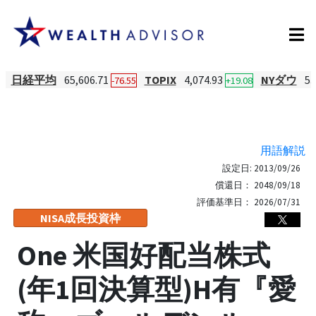
日経平均
65,606.71
TOPIX
4,074.93
NYダウ
53
-76.55
+19.08
用語解説
設定日:
2013/09/26
償還日：
2048/09/18
評価基準日：
2026/07/31
NISA成長投資枠
One 米国好配当株式
(年1回決算型)H有『愛