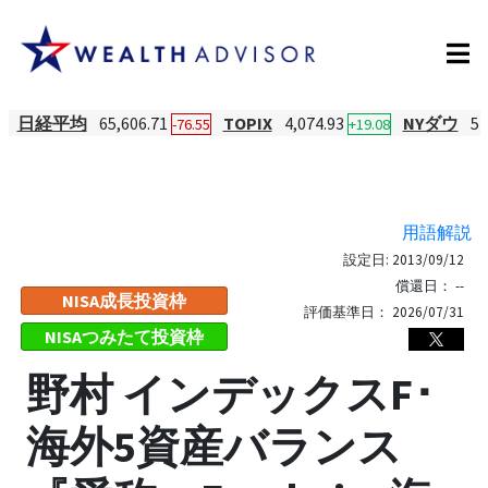
日経平均
65,606.71
TOPIX
4,074.93
NYダウ
54
-76.55
+19.08
用語解説
設定日:
2013/09/12
償還日：
--
NISA成長投資枠
評価基準日：
2026/07/31
NISAつみたて投資枠
野村 インデックスF･
海外5資産バランス