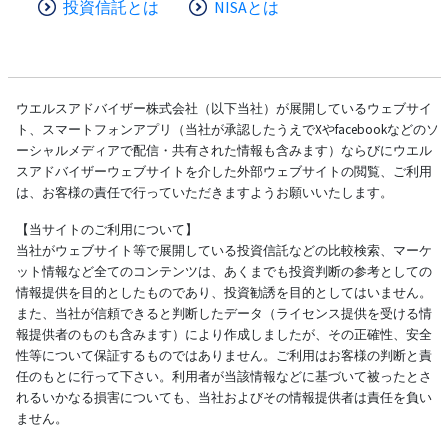
投資信託とは
NISAとは
ウエルスアドバイザー株式会社（以下当社）が展開しているウェブサイ
ト、スマートフォンアプリ（当社が承認したうえでXやfacebookなどのソ
ーシャルメディアで配信・共有された情報も含みます）ならびにウエル
スアドバイザーウェブサイトを介した外部ウェブサイトの閲覧、ご利用
は、お客様の責任で行っていただきますようお願いいたします。
【当サイトのご利用について】
当社がウェブサイト等で展開している投資信託などの比較検索、マーケ
ット情報など全てのコンテンツは、あくまでも投資判断の参考としての
情報提供を目的としたものであり、投資勧誘を目的としてはいません。
また、当社が信頼できると判断したデータ（ライセンス提供を受ける情
報提供者のものも含みます）により作成しましたが、その正確性、安全
性等について保証するものではありません。ご利用はお客様の判断と責
任のもとに行って下さい。利用者が当該情報などに基づいて被ったとさ
れるいかなる損害についても、当社およびその情報提供者は責任を負い
ません。