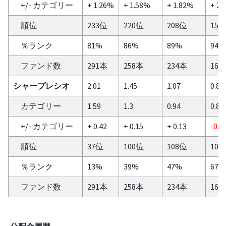
+/- カテゴリー
+ 1.26%
+ 1.58%
+ 1.82%
+ 2.
順位
233位
220位
208位
154
％ランク
81%
86%
89%
94%
ファンド数
291本
258本
234本
165
シャープレシオ
2.01
1.45
1.07
0.85
カテゴリー
1.59
1.3
0.94
0.86
+/- カテゴリー
+ 0.42
+ 0.15
+ 0.13
-0.0
順位
37位
100位
108位
109
％ランク
13%
39%
47%
67%
ファンド数
291本
258本
234本
165