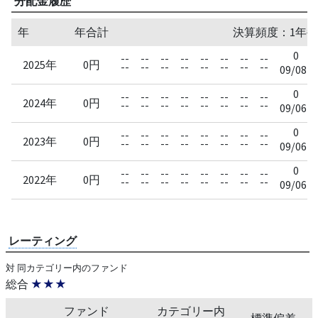
分配金履歴
年
年合計
決算頻度：1年毎
0
--
--
--
--
--
--
--
--
2025年
0円
--
--
--
--
--
--
--
--
09/08
0
--
--
--
--
--
--
--
--
2024年
0円
--
--
--
--
--
--
--
--
09/06
0
--
--
--
--
--
--
--
--
2023年
0円
--
--
--
--
--
--
--
--
09/06
0
--
--
--
--
--
--
--
--
2022年
0円
--
--
--
--
--
--
--
--
09/06
レーティング
対 同カテゴリー内のファンド
総合
★★★
ファンド
カテゴリー内
標準偏差