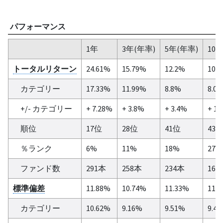
パフォーマンス
1年
3年(年率)
5年(年率)
10
トータルリターン
24.61%
15.79%
12.2%
10.
カテゴリー
17.33%
11.99%
8.8%
8.0
+/- カテゴリー
+ 7.28%
+ 3.8%
+ 3.4%
+ 1.
順位
17位
28位
41位
43
％ランク
6%
11%
18%
27%
ファンド数
291本
258本
234本
165
標準偏差
11.88%
10.74%
11.33%
11.
カテゴリー
10.62%
9.16%
9.51%
9.4