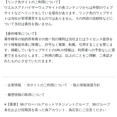
【リンク先サイトのご利用について】
ウエルスアドバイザーウェブサイトの各コンテンツからは外部のウェブ
サイトなどへリンクをしている場合があります。リンク先のウェブサイ
トは当社が管理運営するものではありません。その内容の信頼性などに
ついて当社は責任を負いません。
【著作権等について】
著作権等の知的所有権その他一切の権利は当社またはライセンス提供を
行う情報提供者に帰属し、許可なく複製、転載、引用することを禁じま
す。掲載しているウェブサイトのURLや情報は、利用者への予告なしに変
更できるものとします。ご利用の際は、以上のことをご理解、ご承諾さ
れたものとさせていただきます。
・
企業情報
・
当サイトのご利用について
・
個人情報保護方針
・
履歴情報の取得について
※
【重要】SBIグローバルアセットマネジメントグループ、SBIグループ
各社および役職員を装った偽アカウント、偽広告にご注意ください