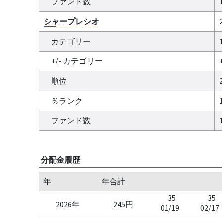
ファンド数
シャープレシオ
カテゴリー
+/- カテゴリー
+
順位
％ランク
ファンド数
分配金履歴
年
年合計
35
35
2026年
245円
01/19
02/17