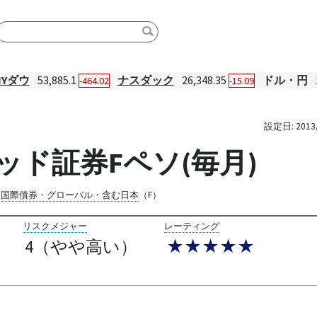
NYダウ
53,885.1
ナスダック
26,348.35
ドル・円
-464.02
-15.09
設定日:
2013
リッド証券Fペソ(毎月)
国際債券・グローバル・含む日本
（F）
リスクメジャー
レーティング
4（やや高い）
★★★★★