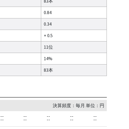
83本
0.84
0.34
+ 0.5
11位
14%
83本
決算頻度：毎月 単位：円
--
--
--
--
--
--
--
--
--
--