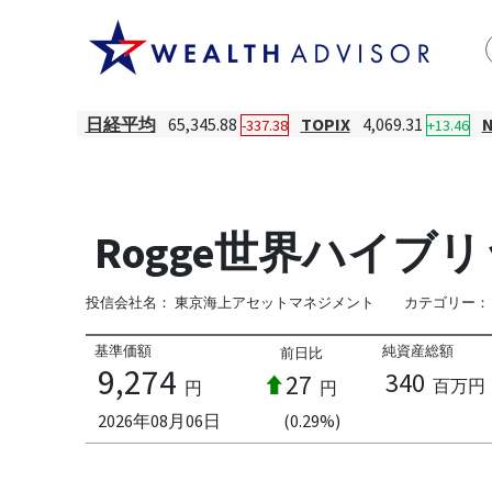
日経平均
65,345.88
TOPIX
4,069.31
-337.38
+13.46
Rogge世界ハイブ
投信会社名：
東京海上アセットマネジメント
カテゴリー：
基準価額
純資産総額
前日比
9,274
340
27
百万円
円
円
2026年08月06日
(0.29%)