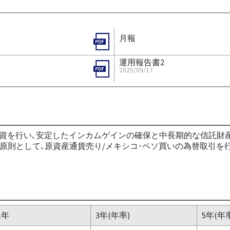
月報
運用報告書2
2025/09/17
資を行い､安定したインカムゲインの確保と中長期的な信託財
｡原則として､原資産通貨売り/メキシコ･ペソ買いの為替取引を
1年
3年(年率)
5年(年