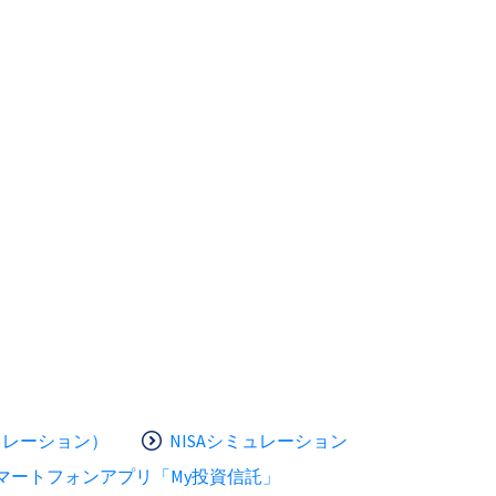
ュレーション）
NISAシミュレーション
マートフォンアプリ「My投資信託」