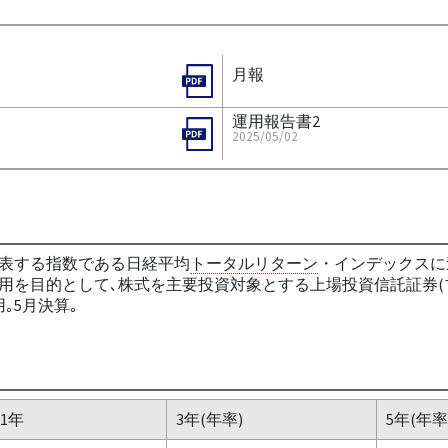
月報
運用報告書2
2025/05/02
代表する指数である日経平均
トータルリターン
・インデックスに
用を目的として､株式を主要投資対象とする上場投資信託証券(ブ
｡5月決算｡
1年
3年(年率)
5年(年率