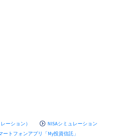
ュレーション）
NISAシミュレーション
マートフォンアプリ「My投資信託」