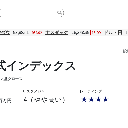
Yダウ
53,885.1
ナスダック
26,348.35
ドル・円
1
-464.02
-15.09
設
株式インデックス
内大型グロース
リスクメジャー
レーティング
4（やや高い）
★★★★
百万円