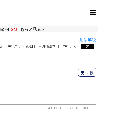
58.44
もっと見る＞
-0.03
用語解説
定日:
2013/09/03
償還日：
--
評価基準日：
2026/07/31
比較
48319139
2013090303