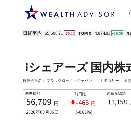
日経平均
65,606.71
TOPIX
4,074.93
N
-76.55
+19.08
iシェアーズ 国内
投信会社名：
ブラックロック・ジャパン
カテゴリー：
国
基準価額
純資産総額
前日比
56,709
11,158
-463
円
円
2026年08月06日
(-0.81%)