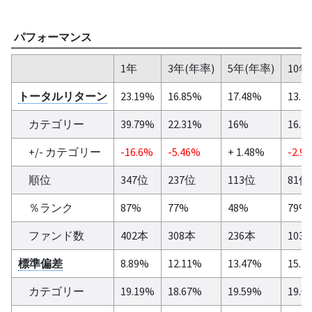
パフォーマンス
1年
3年(年率)
5年(年率)
10年
トータルリターン
23.19%
16.85%
17.48%
13.4
カテゴリー
39.79%
22.31%
16%
16.4
+/- カテゴリー
-16.6%
-5.46%
+ 1.48%
-2.9
順位
347位
237位
113位
81位
％ランク
87%
77%
48%
79%
ファンド数
402本
308本
236本
103
標準偏差
8.89%
12.11%
13.47%
15.2
カテゴリー
19.19%
18.67%
19.59%
19.0