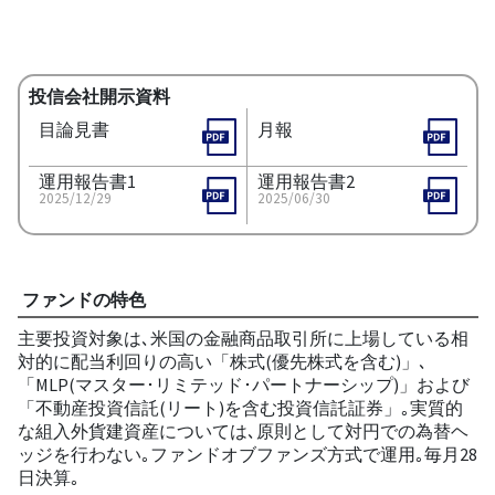
投信会社開示資料
目論見書
月報
運用報告書1
運用報告書2
2025/12/29
2025/06/30
ファンドの特色
主要投資対象は､米国の金融商品取引所に上場している相
対的に配当利回りの高い「株式(優先株式を含む)」､
「MLP(マスター･リミテッド･パートナーシップ)」および
「不動産投資信託(リート)を含む投資信託証券」｡実質的
な組入外貨建資産については､原則として対円での為替ヘ
ッジを行わない｡ファンドオブファンズ方式で運用｡毎月28
日決算｡