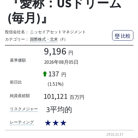
『愛称：USドリーム
(毎月)』
投信会社名：
ニッセイアセットマネジメント
比較
カテゴリー：
国際株式・北米
（F）
9,196
円
基準価額
2026年08月05日
137
円
前日比
(1.51%)
101,121
純資産総額
百万円
3平均的
リスクメジャー
★★★
レーティング
29313137