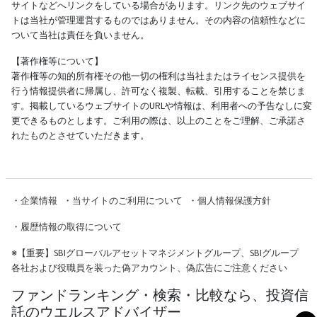
サイトなどへリンクをしている場合があります。リンク先のウェブサイ
トは当社が管理運営するものではありません。その内容の信頼性などに
ついて当社は責任を負いません。
【著作権等について】
著作権等の知的所有権その他一切の権利は当社またはライセンス提供を
行う情報提供者に帰属し、許可なく複製、転載、引用することを禁じま
す。掲載しているウェブサイトのURLや情報は、利用者への予告なしに変
更できるものとします。ご利用の際は、以上のことをご理解、ご承諾さ
れたものとさせていただきます。
・
企業情報
・
当サイトのご利用について
・
個人情報保護方針
・
履歴情報の取得について
※
【重要】SBIグローバルアセットマネジメントグループ、SBIグループ
各社および役職員を装った偽アカウント、偽広告にご注意ください
ファンドランキング・検索・比較なら、投資信
託のウエルスアドバイザー