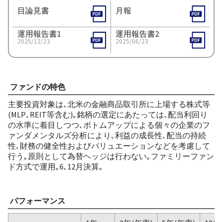
目論見書
月報
運用報告書1
運用報告書2
2025/12/23
2025/06/23
ファンドの特色
主要投資対象は､北米の金融商品取引所に上場する株式等
(MLP､REIT等含む)｡銘柄の選定にあたっては､配当利回り
の水準に着目しつつ､ボトムアップによる個々の企業のフ
ァンダメンタルズ分析により､利益の成長性､配当の持続
性､財務の健全性およびバリュエーションなどを考慮して
行う｡原則として為替ヘッジは行わない｡ファミリーファン
ド方式で運用｡6､12月決算｡
パフォーマンス