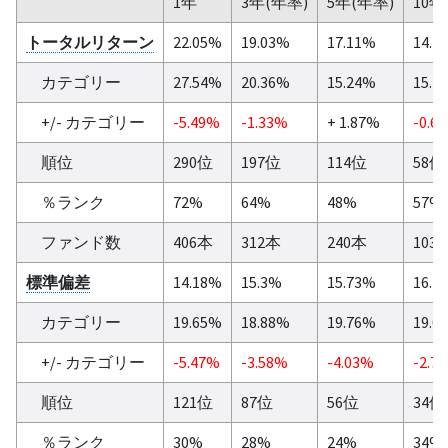
1年
3年(年率)
5年(年率)
10年
トータルリターン
22.05%
19.03%
17.11%
14.7
カテゴリー
27.54%
20.36%
15.24%
15.4
+/- カテゴリー
-5.49%
-1.33%
+ 1.87%
-0.6
順位
290位
197位
114位
58位
％ランク
72%
64%
48%
57%
ファンド数
406本
312本
240本
103
標準偏差
14.18%
15.3%
15.73%
16.2
カテゴリー
19.65%
18.88%
19.76%
19.0
+/- カテゴリー
-5.47%
-3.58%
-4.03%
-2.7
順位
121位
87位
56位
34位
％ランク
30%
28%
24%
34%