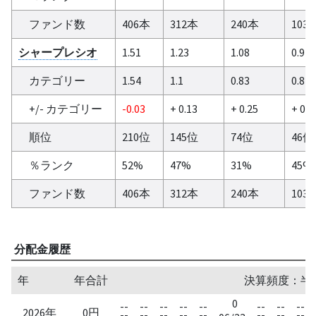
ファンド数
406本
312本
240本
103
シャープレシオ
1.51
1.23
1.08
0.91
カテゴリー
1.54
1.1
0.83
0.84
+/- カテゴリー
-0.03
+ 0.13
+ 0.25
+ 0.0
順位
210位
145位
74位
46位
％ランク
52%
47%
31%
45%
ファンド数
406本
312本
240本
103
分配金履歴
年
年合計
決算頻度：半
0
--
--
--
--
--
--
--
--
2026年
0円
--
--
--
--
--
--
--
--