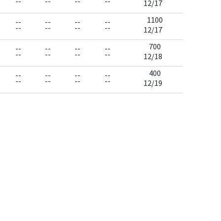
--
--
--
--
12/17
1100
--
--
--
--
--
--
--
--
12/17
700
--
--
--
--
--
--
--
--
12/18
400
--
--
--
--
--
--
--
--
12/19