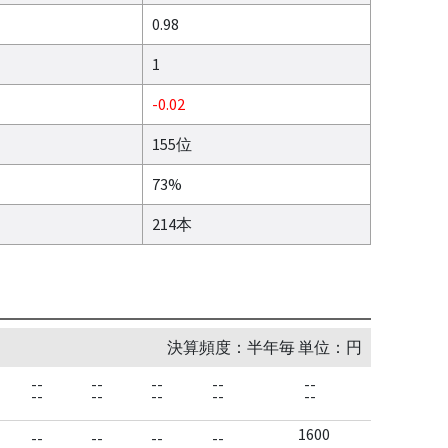
0.98
1
-0.02
155位
73%
214本
決算頻度：半年毎 単位：円
--
--
--
--
--
--
--
--
--
--
1600
--
--
--
--