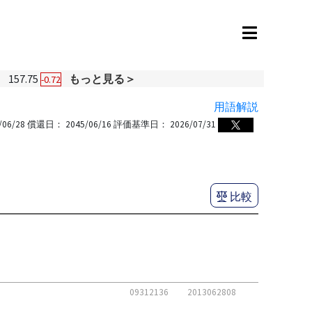
円
157.75
もっと見る＞
-0.72
用語解説
/06/28
償還日：
2045/06/16
評価基準日：
2026/07/31
比較
09312136
2013062808