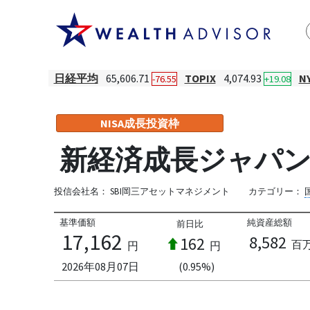
日経平均
65,606.71
TOPIX
4,074.93
N
-76.55
+19.08
NISA成長投資枠
新経済成長ジャパ
投信会社名：
SBI岡三アセットマネジメント
カテゴリー：
基準価額
純資産総額
前日比
17,162
8,582
162
百
円
円
2026年08月07日
(0.95%)