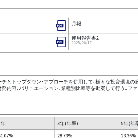
月報
運用報告書2
2025/06/17
ローチとトップダウン･アプローチを併用して､様々な投資環境
務内容､バリュエーション､業種別比率等を勘案して行う｡ファミ
1年
3年(年率)
5年(年
41.07%
28.73%
23.36%