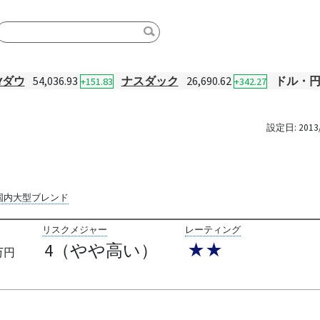
Yダウ
54,036.93
ナスダック
26,690.62
ドル・
+151.83
+342.27
設定日:
2013
ン
国内大型ブレンド
リスクメジャー
レーティング
4（やや高い）
★★
万円