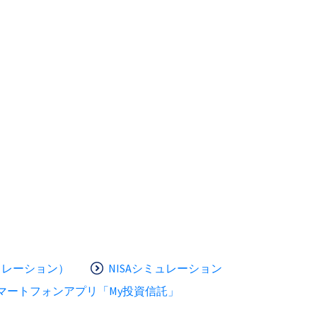
ュレーション）
NISAシミュレーション
マートフォンアプリ「My投資信託」