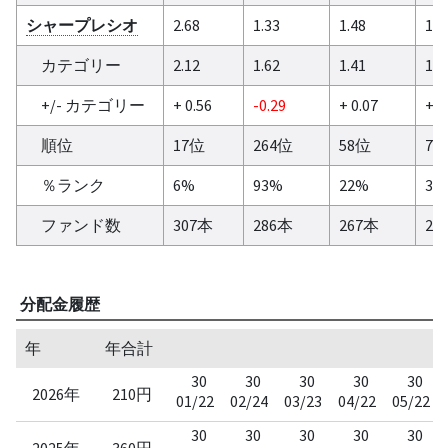
シャープレシオ
2.68
1.33
1.48
1.0
カテゴリー
2.12
1.62
1.41
1
+/- カテゴリー
+ 0.56
-0.29
+ 0.07
+ 0
順位
17位
264位
58位
75
％ランク
6%
93%
22%
36
ファンド数
307本
286本
267本
21
分配金履歴
年
年合計
30
30
30
30
30
2026年
210円
01/22
02/24
03/23
04/22
05/22
30
30
30
30
30
2025年
360円