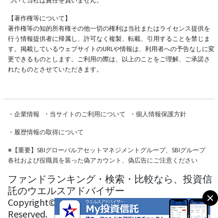
ついて当社は責任を負いません。
【著作権等について】
著作権等の知的所有権その他一切の権利は当社またはライセンス提供を
行う情報提供者に帰属し、許可なく複製、転載、引用することを禁じま
す。掲載しているウェブサイトのURLや情報は、利用者への予告なしに変
更できるものとします。ご利用の際は、以上のことをご理解、ご承諾さ
れたものとさせていただきます。
・
企業情報
・
当サイトのご利用について
・
個人情報保護方針
・
履歴情報の取得について
※
【重要】SBIグローバルアセットマネジメントグループ、SBIグループ
各社および役職員を装った偽アカウント、偽広告にご注意ください
ファンドランキング・検索・比較なら、投資信
託のウエルスアドバイザー
Copyright© Wealth Advisor Co., Ltd. All Rights
Reserved.