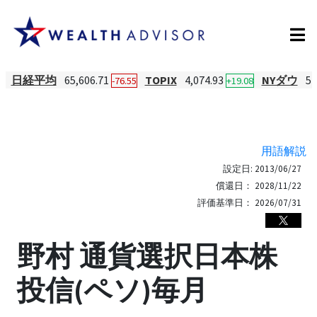
日経平均
65,606.71
TOPIX
4,074.93
NYダウ
54
-76.55
+19.08
用語解説
設定日:
2013/06/27
償還日：
2028/11/22
評価基準日：
2026/07/31
野村 通貨選択日本株
投信(ペソ)毎月