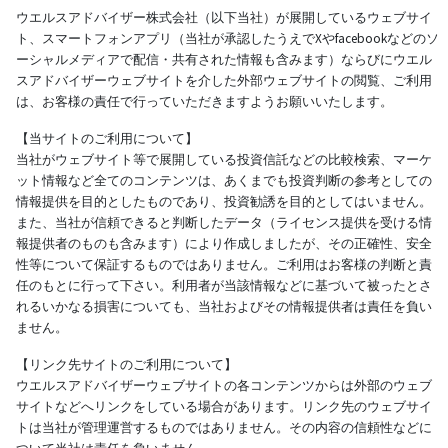
ウエルスアドバイザー株式会社（以下当社）が展開しているウェブサイ
ト、スマートフォンアプリ（当社が承認したうえでXやfacebookなどのソ
ーシャルメディアで配信・共有された情報も含みます）ならびにウエル
スアドバイザーウェブサイトを介した外部ウェブサイトの閲覧、ご利用
は、お客様の責任で行っていただきますようお願いいたします。
【当サイトのご利用について】
当社がウェブサイト等で展開している投資信託などの比較検索、マーケ
ット情報など全てのコンテンツは、あくまでも投資判断の参考としての
情報提供を目的としたものであり、投資勧誘を目的としてはいません。
また、当社が信頼できると判断したデータ（ライセンス提供を受ける情
報提供者のものも含みます）により作成しましたが、その正確性、安全
性等について保証するものではありません。ご利用はお客様の判断と責
任のもとに行って下さい。利用者が当該情報などに基づいて被ったとさ
れるいかなる損害についても、当社およびその情報提供者は責任を負い
ません。
【リンク先サイトのご利用について】
ウエルスアドバイザーウェブサイトの各コンテンツからは外部のウェブ
サイトなどへリンクをしている場合があります。リンク先のウェブサイ
トは当社が管理運営するものではありません。その内容の信頼性などに