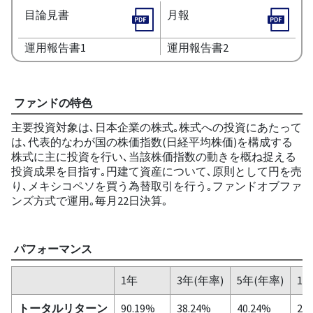
目論見書
月報
運用報告書1
運用報告書2
ファンドの特色
主要投資対象は､日本企業の株式｡株式への投資にあたって
は､代表的なわが国の株価指数(日経平均株価)を構成する
株式に主に投資を行い､当該株価指数の動きを概ね捉える
投資成果を目指す｡円建て資産について､原則として円を売
り､メキシコペソを買う為替取引を行う｡ファンドオブファ
ンズ方式で運用｡毎月22日決算｡
パフォーマンス
1年
3年(年率)
5年(年率)
10
トータルリターン
90.19%
38.24%
40.24%
28