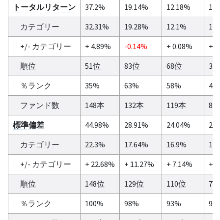
トータルリターン
37.2%
19.14%
12.18%
12
カテゴリー
32.31%
19.28%
12.1%
10
+/- カテゴリー
+ 4.89%
-0.14%
+ 0.08%
+ 1
順位
51位
83位
68位
37
％ランク
35%
63%
58%
43
ファンド数
148本
132本
119本
87
標準偏差
44.98%
28.91%
24.04%
21
カテゴリー
22.3%
17.64%
16.9%
17
+/- カテゴリー
+ 22.68%
+ 11.27%
+ 7.14%
+ 3
順位
148位
129位
110位
79
％ランク
100%
98%
93%
91