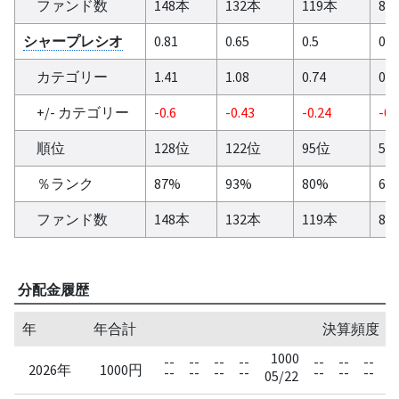
ファンド数
148本
132本
119本
87
シャープレシオ
0.81
0.65
0.5
0.5
カテゴリー
1.41
1.08
0.74
0.6
+/- カテゴリー
-0.6
-0.43
-0.24
-0.
順位
128位
122位
95位
54
％ランク
87%
93%
80%
63
ファンド数
148本
132本
119本
87
分配金履歴
年
年合計
決算頻度：
1000
--
--
--
--
--
--
--
--
2026年
1000円
--
--
--
--
--
--
--
--
05/22