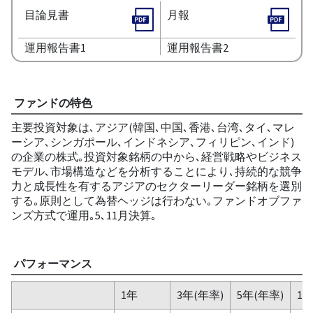
目論見書
月報
運用報告書1
運用報告書2
ファンドの特色
主要投資対象は､アジア(韓国､中国､香港､台湾､タイ､マレ
ーシア､シンガポール､インドネシア､フィリピン､インド)
の企業の株式｡投資対象銘柄の中から､経営戦略やビジネス
モデル､市場構造などを分析することにより､持続的な競争
力と成長性を有するアジアのセクターリーダー銘柄を選別
する｡原則として為替ヘッジは行わない｡ファンドオブファ
ンズ方式で運用｡5､11月決算｡
パフォーマンス
1年
3年(年率)
5年(年率)
10