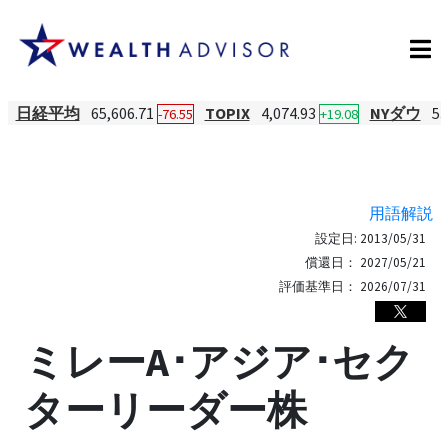
日経平均
65,606.71
TOPIX
4,074.93
NYダウ
53
-76.55
+19.08
用語解説
設定日:
2013/05/31
償還日：
2027/05/21
評価基準日：
2026/07/31
ミレーA･アジア･セク
ターリーダー株