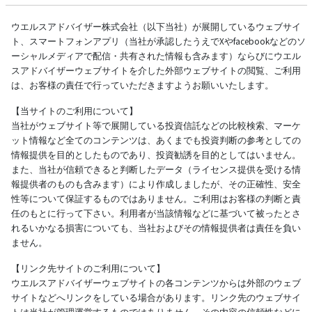
ウエルスアドバイザー株式会社（以下当社）が展開しているウェブサイ
ト、スマートフォンアプリ（当社が承認したうえでXやfacebookなどのソ
ーシャルメディアで配信・共有された情報も含みます）ならびにウエル
スアドバイザーウェブサイトを介した外部ウェブサイトの閲覧、ご利用
は、お客様の責任で行っていただきますようお願いいたします。
【当サイトのご利用について】
当社がウェブサイト等で展開している投資信託などの比較検索、マーケ
ット情報など全てのコンテンツは、あくまでも投資判断の参考としての
情報提供を目的としたものであり、投資勧誘を目的としてはいません。
また、当社が信頼できると判断したデータ（ライセンス提供を受ける情
報提供者のものも含みます）により作成しましたが、その正確性、安全
性等について保証するものではありません。ご利用はお客様の判断と責
任のもとに行って下さい。利用者が当該情報などに基づいて被ったとさ
れるいかなる損害についても、当社およびその情報提供者は責任を負い
ません。
【リンク先サイトのご利用について】
ウエルスアドバイザーウェブサイトの各コンテンツからは外部のウェブ
サイトなどへリンクをしている場合があります。リンク先のウェブサイ