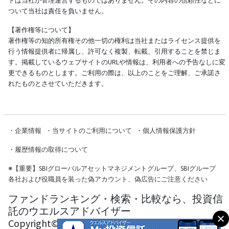
トは当社が管理運営するものではありません。その内容の信頼性などに
ついて当社は責任を負いません。
【著作権等について】
著作権等の知的所有権その他一切の権利は当社またはライセンス提供を
行う情報提供者に帰属し、許可なく複製、転載、引用することを禁じま
す。掲載しているウェブサイトのURLや情報は、利用者への予告なしに変
更できるものとします。ご利用の際は、以上のことをご理解、ご承諾さ
れたものとさせていただきます。
・
企業情報
・
当サイトのご利用について
・
個人情報保護方針
・
履歴情報の取得について
※
【重要】SBIグローバルアセットマネジメントグループ、SBIグループ
各社および役職員を装った偽アカウント、偽広告にご注意ください
ファンドランキング・検索・比較なら、投資信
託のウエルスアドバイザー
Copyright© Wealth Advisor Co., Ltd. All Rights