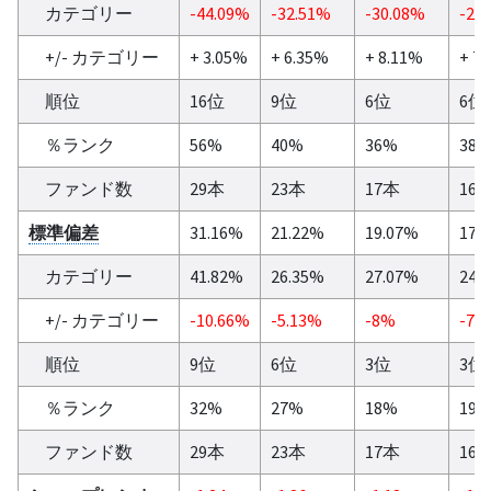
カテゴリー
-44.09%
-32.51%
-30.08%
-26
+/- カテゴリー
+ 3.05%
+ 6.35%
+ 8.11%
+ 7
順位
16位
9位
6位
6位
％ランク
56%
40%
36%
38
ファンド数
29本
23本
17本
16
標準偏差
31.16%
21.22%
19.07%
17.
カテゴリー
41.82%
26.35%
27.07%
24.
+/- カテゴリー
-10.66%
-5.13%
-8%
-7.
順位
9位
6位
3位
3位
％ランク
32%
27%
18%
19
ファンド数
29本
23本
17本
16