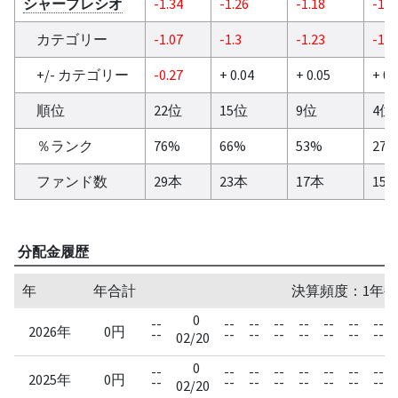
シャープレシオ
-1.34
-1.26
-1.18
-1.1
カテゴリー
-1.07
-1.3
-1.23
-1.2
+/- カテゴリー
-0.27
+ 0.04
+ 0.05
+ 0.
順位
22位
15位
9位
4位
％ランク
76%
66%
53%
27
ファンド数
29本
23本
17本
15
分配金履歴
年
年合計
決算頻度：1年毎
0
--
--
--
--
--
--
--
--
2026年
0円
--
--
--
--
--
--
--
--
02/20
0
--
--
--
--
--
--
--
--
2025年
0円
--
--
--
--
--
--
--
--
02/20