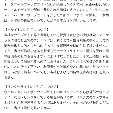
ト、スマートフォンアプリ（当社が承認したうえでXやfacebookなどのソ
ーシャルメディアで配信・共有された情報も含みます）ならびにウエル
スアドバイザーウェブサイトを介した外部ウェブサイトの閲覧、ご利用
は、お客様の責任で行っていただきますようお願いいたします。
【当サイトのご利用について】
当社がウェブサイト等で展開している投資信託などの比較検索、マーケ
ット情報など全てのコンテンツは、あくまでも投資判断の参考としての
情報提供を目的としたものであり、投資勧誘を目的としてはいません。
また、当社が信頼できると判断したデータ（ライセンス提供を受ける情
報提供者のものも含みます）により作成しましたが、その正確性、安全
性等について保証するものではありません。ご利用はお客様の判断と責
任のもとに行って下さい。利用者が当該情報などに基づいて被ったとさ
れるいかなる損害についても、当社およびその情報提供者は責任を負い
ません。
【リンク先サイトのご利用について】
ウエルスアドバイザーウェブサイトの各コンテンツからは外部のウェブ
サイトなどへリンクをしている場合があります。リンク先のウェブサイ
トは当社が管理運営するものではありません。その内容の信頼性などに
ついて当社は責任を負いません。