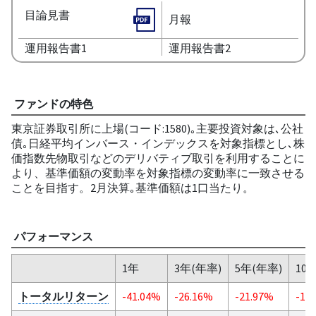
目論見書
月報
運用報告書1
運用報告書2
ファンドの特色
東京証券取引所に上場(コード:1580)｡主要投資対象は､公社
債｡日経平均インバース・インデックスを対象指標とし､株
価指数先物取引などのデリバティブ取引を利用することに
より、基準価額の変動率を対象指標の変動率に一致させる
ことを目指す。2月決算｡基準価額は1口当たり。
パフォーマンス
1年
3年(年率)
5年(年率)
10
トータルリターン
-41.04%
-26.16%
-21.97%
-18