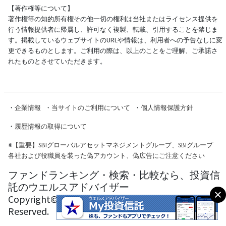
【著作権等について】
著作権等の知的所有権その他一切の権利は当社またはライセンス提供を
行う情報提供者に帰属し、許可なく複製、転載、引用することを禁じま
す。掲載しているウェブサイトのURLや情報は、利用者への予告なしに変
更できるものとします。ご利用の際は、以上のことをご理解、ご承諾さ
れたものとさせていただきます。
・
企業情報
・
当サイトのご利用について
・
個人情報保護方針
・
履歴情報の取得について
※
【重要】SBIグローバルアセットマネジメントグループ、SBIグループ
各社および役職員を装った偽アカウント、偽広告にご注意ください
ファンドランキング・検索・比較なら、投資信
託のウエルスアドバイザー
Copyright© Wealth Advisor Co., Ltd. All Rights
Reserved.