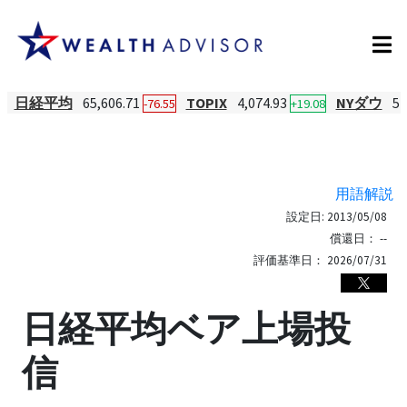
日経平均
65,606.71
TOPIX
4,074.93
NYダウ
54
-76.55
+19.08
用語解説
設定日:
2013/05/08
償還日：
--
評価基準日：
2026/07/31
日経平均ベア上場投
信