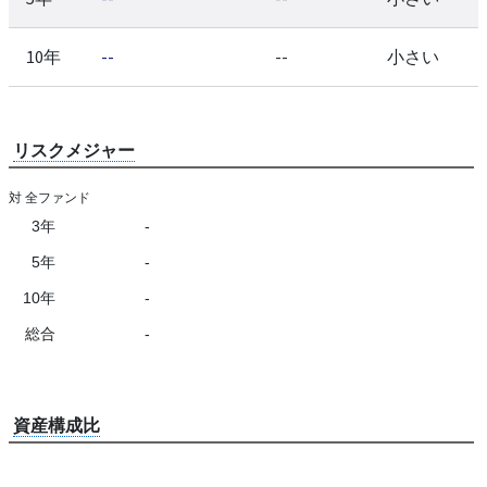
10年
--
--
小さい
リスクメジャー
対 全ファンド
3年
-
5年
-
10年
-
総合
-
資産構成比