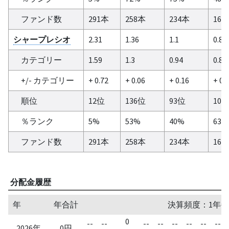
ファンド数
291本
258本
234本
165
シャープレシオ
2.31
1.36
1.1
0.87
カテゴリー
1.59
1.3
0.94
0.86
+/- カテゴリー
+ 0.72
+ 0.06
+ 0.16
+ 0.
順位
12位
136位
93位
103
％ランク
5%
53%
40%
63%
ファンド数
291本
258本
234本
165
分配金履歴
年
年合計
決算頻度：1年毎
0
--
--
--
--
--
--
--
--
2026年
0円