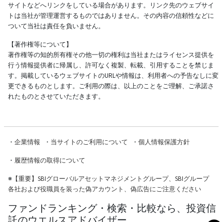
サイトなどへリンクをしている場合があります。リンク先のウェブサイ
トは当社が管理運営するものではありません。その内容の信頼性などに
ついて当社は責任を負いません。
【著作権等について】
著作権等の知的所有権その他一切の権利は当社またはライセンス提供を
行う情報提供者に帰属し、許可なく複製、転載、引用することを禁じま
す。掲載しているウェブサイトのURLや情報は、利用者への予告なしに変
更できるものとします。ご利用の際は、以上のことをご理解、ご承諾さ
れたものとさせていただきます。
・
企業情報
・
当サイトのご利用について
・
個人情報保護方針
・
履歴情報の取得について
※
【重要】SBIグローバルアセットマネジメントグループ、SBIグループ
各社および役職員を装った偽アカウント、偽広告にご注意ください
ファンドランキング・検索・比較なら、投資信
託のウエルスアドバイザー