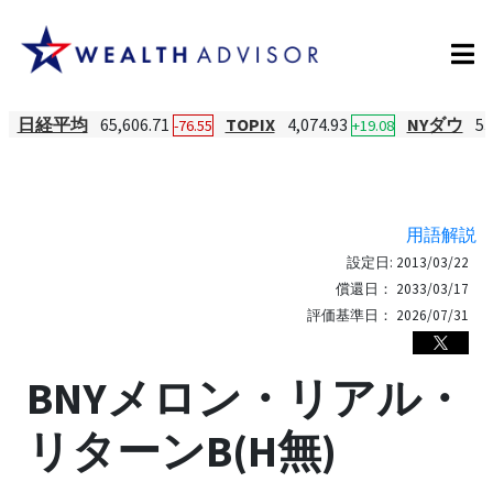
日経平均
65,606.71
TOPIX
4,074.93
NYダウ
53
-76.55
+19.08
用語解説
設定日:
2013/03/22
償還日：
2033/03/17
評価基準日：
2026/07/31
BNYメロン・リアル・
リターンB(H無)