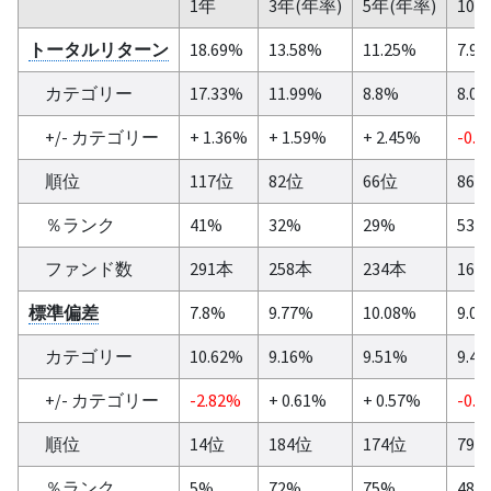
1年
3年(年率)
5年(年率)
10
トータルリターン
18.69%
13.58%
11.25%
7.9
カテゴリー
17.33%
11.99%
8.8%
8.0
+/- カテゴリー
+ 1.36%
+ 1.59%
+ 2.45%
-0.0
順位
117位
82位
66位
86
％ランク
41%
32%
29%
53%
ファンド数
291本
258本
234本
165
標準偏差
7.8%
9.77%
10.08%
9.0
カテゴリー
10.62%
9.16%
9.51%
9.4
+/- カテゴリー
-2.82%
+ 0.61%
+ 0.57%
-0.3
順位
14位
184位
174位
79
％ランク
5%
72%
75%
48%