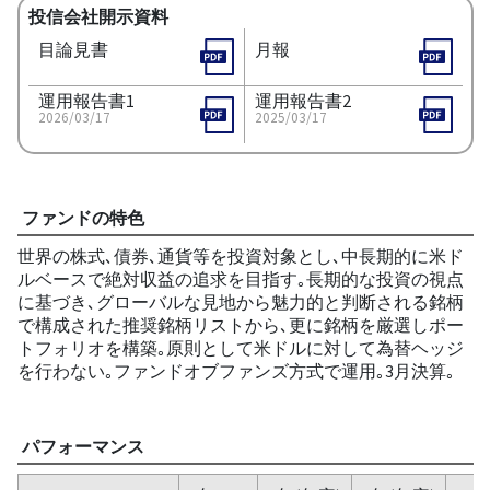
投信会社開示資料
目論見書
月報
運用報告書1
運用報告書2
2026/03/17
2025/03/17
ファンドの特色
世界の株式､債券､通貨等を投資対象とし､中長期的に米ド
ルベースで絶対収益の追求を目指す｡長期的な投資の視点
に基づき､グローバルな見地から魅力的と判断される銘柄
で構成された推奨銘柄リストから､更に銘柄を厳選しポー
トフォリオを構築｡原則として米ドルに対して為替ヘッジ
を行わない｡ファンドオブファンズ方式で運用｡3月決算｡
パフォーマンス