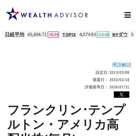
日経平均
65,606.71
TOPIX
4,074.93
NYダウ
54
-76.55
+19.08
用語解説
設定日:
2013/03/08
償還日：
2033/02/18
評価基準日：
2026/07/31
フランクリン･テンプ
ルトン・アメリカ高