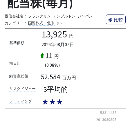
配当株(毎月)
投信会社名：
フランクリン･テンプルトン･ジャパン
比較
カテゴリー：
国際株式・北米
（F）
13,925
円
基準価額
2026年08月07日
11
円
前日比
(0.08%)
52,584
純資産総額
百万円
3平均的
リスクメジャー
★★★
レーティング
53311133
2013030803