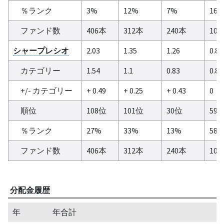
％ランク
3%
12%
7%
16
ファンド数
406本
312本
240本
10
シャープレシオ
2.03
1.35
1.26
0.84
カテゴリー
1.54
1.1
0.83
0.84
+/- カテゴリー
+ 0.49
+ 0.25
+ 0.43
0
順位
108位
101位
30位
59
％ランク
27%
33%
13%
58
ファンド数
406本
312本
240本
10
分配金履歴
年
年合計