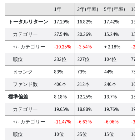
1年
3年(年率)
5年(年率)
10
トータルリターン
17.29%
16.82%
17.42%
13.
カテゴリー
27.54%
20.36%
15.24%
15.
+/- カテゴリー
-10.25%
-3.54%
+ 2.18%
-2.
順位
333位
227位
104位
77
％ランク
83%
73%
44%
75
ファンド数
406本
312本
240本
10
標準偏差
8.18%
12.25%
13.7%
15.
カテゴリー
19.65%
18.88%
19.76%
19.
+/- カテゴリー
-11.47%
-6.63%
-6.06%
-3.
順位
10位
35位
15位
16