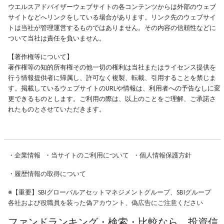
ウエルスアドバイザーウェブサイトの各コンテンツからは外部のウェブ
サイトなどへリンクをしている場合があります。リンク先のウェブサイ
トは当社が管理運営するものではありません。その内容の信頼性などに
ついて当社は責任を負いません。
【著作権等について】
著作権等の知的所有権その他一切の権利は当社またはライセンス提供を
行う情報提供者に帰属し、許可なく複製、転載、引用することを禁じま
す。掲載しているウェブサイトのURLや情報は、利用者への予告なしに変
更できるものとします。ご利用の際は、以上のことをご理解、ご承諾さ
れたものとさせていただきます。
・
企業情報
・
当サイトのご利用について
・
個人情報保護方針
・
履歴情報の取得について
※
【重要】SBIグローバルアセットマネジメントグループ、SBIグループ
各社および役職員を装った偽アカウント、偽広告にご注意ください
ファンドランキング・検索・比較なら、投資信