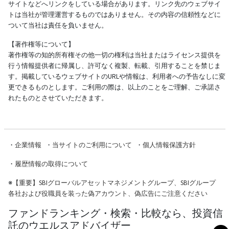
サイトなどへリンクをしている場合があります。リンク先のウェブサイ
トは当社が管理運営するものではありません。その内容の信頼性などに
ついて当社は責任を負いません。
【著作権等について】
著作権等の知的所有権その他一切の権利は当社またはライセンス提供を
行う情報提供者に帰属し、許可なく複製、転載、引用することを禁じま
す。掲載しているウェブサイトのURLや情報は、利用者への予告なしに変
更できるものとします。ご利用の際は、以上のことをご理解、ご承諾さ
れたものとさせていただきます。
・
企業情報
・
当サイトのご利用について
・
個人情報保護方針
・
履歴情報の取得について
※
【重要】SBIグローバルアセットマネジメントグループ、SBIグループ
各社および役職員を装った偽アカウント、偽広告にご注意ください
ファンドランキング・検索・比較なら、投資信
託のウエルスアドバイザー