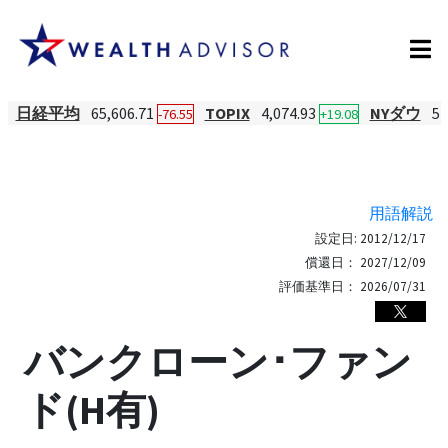
日経平均
65,606.71
TOPIX
4,074.93
NYダウ
54
-76.55
+19.08
用語解説
設定日:
2012/12/17
償還日：
2027/12/09
評価基準日：
2026/07/31
バンクローン･ファン
ド(H有)