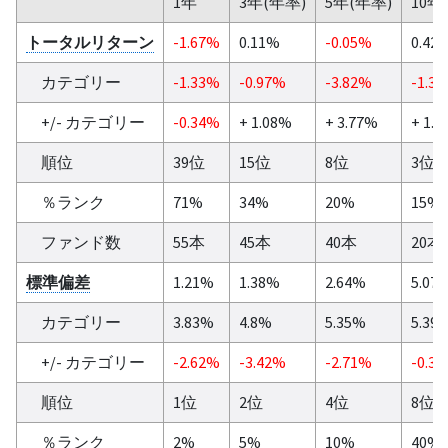
1年
3年(年率)
5年(年率)
10年
トータルリターン
-1.67%
0.11%
-0.05%
0.42
カテゴリー
-1.33%
-0.97%
-3.82%
-1.3
+/- カテゴリー
-0.34%
+ 1.08%
+ 3.77%
+ 1.
順位
39位
15位
8位
3位
％ランク
71%
34%
20%
15%
ファンド数
55本
45本
40本
20本
標準偏差
1.21%
1.38%
2.64%
5.07
カテゴリー
3.83%
4.8%
5.35%
5.39
+/- カテゴリー
-2.62%
-3.42%
-2.71%
-0.3
順位
1位
2位
4位
8位
％ランク
2%
5%
10%
40%