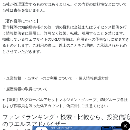
当社が管理運営するものではありません。その内容の信頼性などについて
当社は責任を負いません。
【著作権等について】
著作権等の知的所有権その他一切の権利は当社またはライセンス提供を行
う情報提供者に帰属し、許可なく複製、転載、引用することを禁じます。
掲載しているウェブサイトのURLや情報は、利用者への予告なしに変更でき
るものとします。ご利用の際は、以上のことをご理解、ご承諾されたもの
とさせていただきます。
・
企業情報
・
当サイトのご利用について
・
個人情報保護方針
・
履歴情報の取得について
※
【重要】SBIグローバルアセットマネジメントグループ、SBIグループ各社
および役職員を装った偽アカウント、偽広告にご注意ください
ファンドランキング・検索・比較なら、投資信託
のウエルスアドバイザー