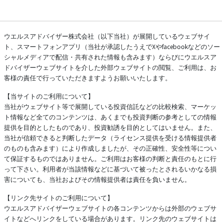
ウエルスアドバイザー株式会社（以下当社）が展開しているウェブサイ
ト、スマートフォンアプリ（当社が承認したうえでXやfacebookなどのソー
シャルメディアで配信・共有された情報も含みます）ならびにウエルスア
ドバイザーウェブサイトを介した外部ウェブサイトの閲覧、ご利用は、お
客様の責任で行っていただきますようお願いいたします。
【当サイトのご利用について】
当社がウェブサイト等で展開している投資信託などの比較検索、マーケッ
ト情報など全てのコンテンツは、あくまでも投資判断の参考としての情報
提供を目的としたものであり、投資勧誘を目的としてはいません。また、
当社が信頼できると判断したデータ（ライセンス提供を受ける情報提供者
のものも含みます）により作成しましたが、その正確性、安全性等につい
て保証するものではありません。ご利用はお客様の判断と責任のもとに行
って下さい。利用者が当該情報などに基づいて被ったとされるいかなる損
害についても、当社およびその情報提供者は責任を負いません。
【リンク先サイトのご利用について】
ウエルスアドバイザーウェブサイトの各コンテンツからは外部のウェブサ
イトなどへリンクをしている場合があります。リンク先のウェブサイトは