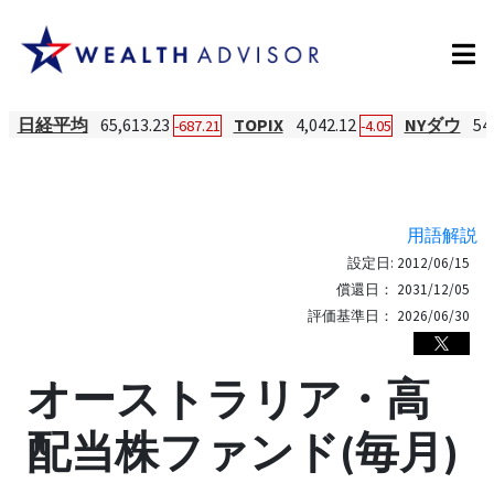
日経平均
65,613.23
TOPIX
4,042.12
NYダウ
54
-687.21
-4.05
用語解説
設定日:
2012/06/15
償還日：
2031/12/05
評価基準日：
2026/06/30
オーストラリア・高
配当株ファンド(毎月)