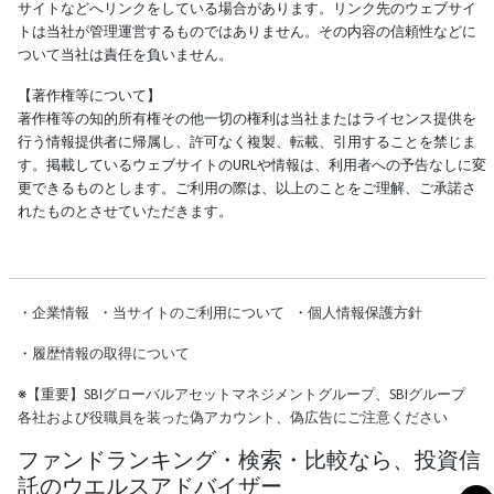
サイトなどへリンクをしている場合があります。リンク先のウェブサイ
トは当社が管理運営するものではありません。その内容の信頼性などに
ついて当社は責任を負いません。
【著作権等について】
著作権等の知的所有権その他一切の権利は当社またはライセンス提供を
行う情報提供者に帰属し、許可なく複製、転載、引用することを禁じま
す。掲載しているウェブサイトのURLや情報は、利用者への予告なしに変
更できるものとします。ご利用の際は、以上のことをご理解、ご承諾さ
れたものとさせていただきます。
・
企業情報
・
当サイトのご利用について
・
個人情報保護方針
・
履歴情報の取得について
※
【重要】SBIグローバルアセットマネジメントグループ、SBIグループ
各社および役職員を装った偽アカウント、偽広告にご注意ください
ファンドランキング・検索・比較なら、投資信
託のウエルスアドバイザー