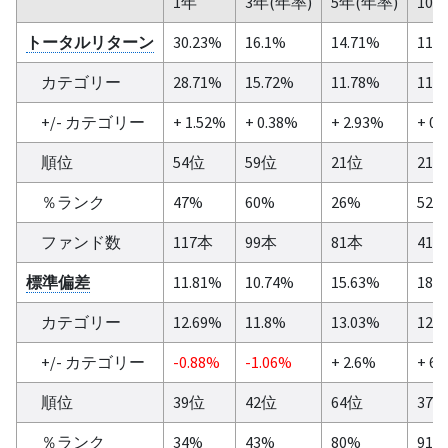
1年
3年(年率)
5年(年率)
10
トータルリターン
30.23%
16.1%
14.71%
11.
カテゴリー
28.71%
15.72%
11.78%
11.
+/- カテゴリー
+ 1.52%
+ 0.38%
+ 2.93%
+ 0.
順位
54位
59位
21位
21
％ランク
47%
60%
26%
52%
ファンド数
117本
99本
81本
41
標準偏差
11.81%
10.74%
15.63%
18.
カテゴリー
12.69%
11.8%
13.03%
12.
+/- カテゴリー
-0.88%
-1.06%
+ 2.6%
+ 6.
順位
39位
42位
64位
37
％ランク
34%
43%
80%
91%