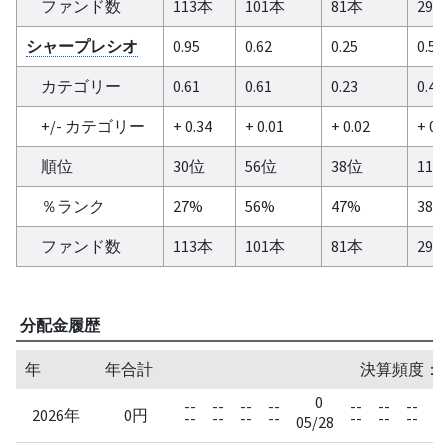
ファンド数
113本
101本
81本
29
シャープレシオ
0.95
0.62
0.25
0.55
カテゴリー
0.61
0.61
0.23
0.47
+/- カテゴリー
+ 0.34
+ 0.01
+ 0.02
+ 0.
順位
30位
56位
38位
11
％ランク
27%
56%
47%
38%
ファンド数
113本
101本
81本
29
分配金履歴
年
年合計
決算頻度：
0
--
--
--
--
--
--
--
--
2026年
0円
--
--
--
--
--
--
--
--
05/28