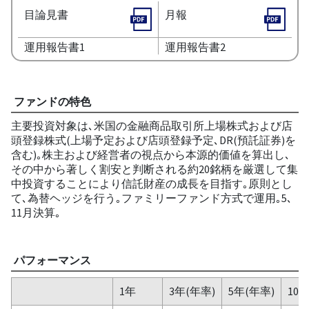
目論見書
月報
運用報告書1
運用報告書2
ファンドの特色
主要投資対象は､米国の金融商品取引所上場株式および店
頭登録株式(上場予定および店頭登録予定､DR(預託証券)を
含む)｡株主および経営者の視点から本源的価値を算出し､
その中から著しく割安と判断される約20銘柄を厳選して集
中投資することにより信託財産の成長を目指す｡原則とし
て､為替ヘッジを行う｡ファミリーファンド方式で運用｡5､
11月決算｡
パフォーマンス
1年
3年(年率)
5年(年率)
10