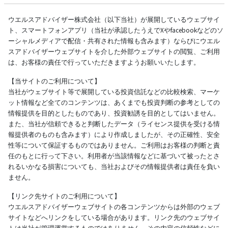
ウエルスアドバイザー株式会社（以下当社）が展開しているウェブサイ
ト、スマートフォンアプリ（当社が承認したうえでXやfacebookなどのソ
ーシャルメディアで配信・共有された情報も含みます）ならびにウエル
スアドバイザーウェブサイトを介した外部ウェブサイトの閲覧、ご利用
は、お客様の責任で行っていただきますようお願いいたします。
【当サイトのご利用について】
当社がウェブサイト等で展開している投資信託などの比較検索、マーケ
ット情報など全てのコンテンツは、あくまでも投資判断の参考としての
情報提供を目的としたものであり、投資勧誘を目的としてはいません。
また、当社が信頼できると判断したデータ（ライセンス提供を受ける情
報提供者のものも含みます）により作成しましたが、その正確性、安全
性等について保証するものではありません。ご利用はお客様の判断と責
任のもとに行って下さい。利用者が当該情報などに基づいて被ったとさ
れるいかなる損害についても、当社およびその情報提供者は責任を負い
ません。
【リンク先サイトのご利用について】
ウエルスアドバイザーウェブサイトの各コンテンツからは外部のウェブ
サイトなどへリンクをしている場合があります。リンク先のウェブサイ