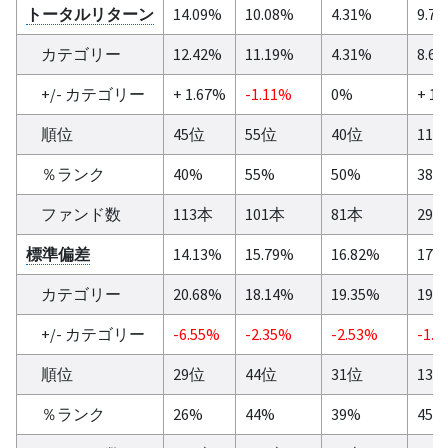
トータルリターン
14.09%
10.08%
4.31%
9.7
カテゴリー
12.42%
11.19%
4.31%
8.6
+/- カテゴリー
+ 1.67%
-1.11%
0%
+ 1.
順位
45位
55位
40位
11
％ランク
40%
55%
50%
38%
ファンド数
113本
101本
81本
29
標準偏差
14.13%
15.79%
16.82%
17.
カテゴリー
20.68%
18.14%
19.35%
19.
+/- カテゴリー
-6.55%
-2.35%
-2.53%
-1.6
順位
29位
44位
31位
13
％ランク
26%
44%
39%
45%