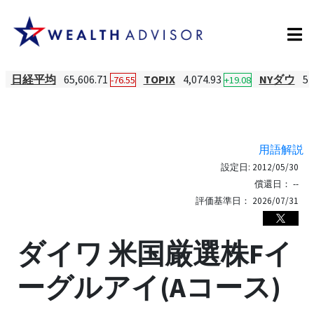
日経平均
65,606.71
TOPIX
4,074.93
NYダウ
54
-76.55
+19.08
用語解説
設定日:
2012/05/30
償還日：
--
評価基準日：
2026/07/31
ダイワ 米国厳選株Fイ
ーグルアイ(Aコース)