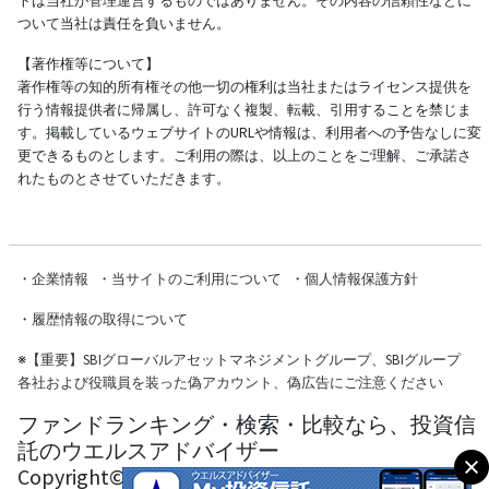
トは当社が管理運営するものではありません。その内容の信頼性などに
ついて当社は責任を負いません。
【著作権等について】
著作権等の知的所有権その他一切の権利は当社またはライセンス提供を
行う情報提供者に帰属し、許可なく複製、転載、引用することを禁じま
す。掲載しているウェブサイトのURLや情報は、利用者への予告なしに変
更できるものとします。ご利用の際は、以上のことをご理解、ご承諾さ
れたものとさせていただきます。
・
企業情報
・
当サイトのご利用について
・
個人情報保護方針
・
履歴情報の取得について
※
【重要】SBIグローバルアセットマネジメントグループ、SBIグループ
各社および役職員を装った偽アカウント、偽広告にご注意ください
ファンドランキング・検索・比較なら、投資信
託のウエルスアドバイザー
Copyright© Wealth Advisor Co., Ltd. All Rights