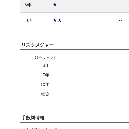
5年
★
--
10年
★★
--
リスクメジャー
対 全ファンド
3年
-
5年
-
10年
-
総合
-
手数料情報