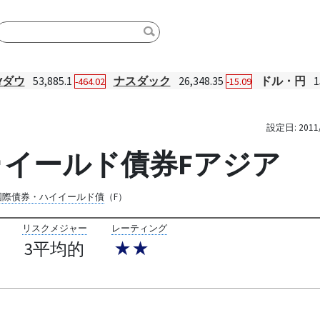
Yダウ
53,885.1
ナスダック
26,348.35
ドル・円
1
-464.02
-15.09
設定日:
2011
･イールド債券Fアジア
国際債券・ハイイールド債
（F）
リスクメジャー
レーティング
3平均的
★★