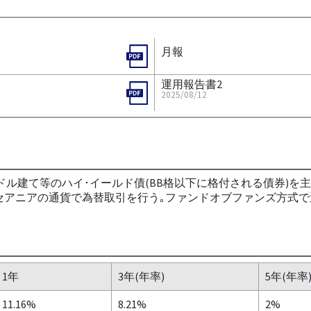
月報
運用報告書2
2025/08/12
ドル建て等のハイ･イールド債(BB格以下に格付される債券)を
セアニアの通貨で為替取引を行う｡ファンドオブファンズ方式で運
1年
3年(年率)
5年(年率
11.16%
8.21%
2%