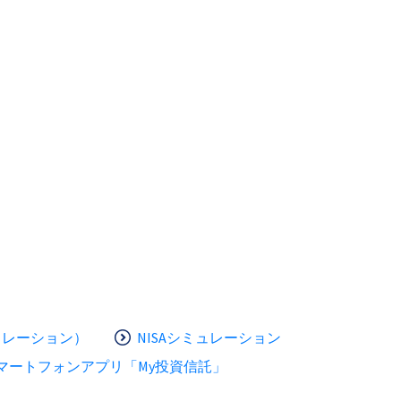
ュレーション）
NISAシミュレーション
マートフォンアプリ「My投資信託」