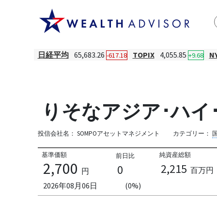
日経平均
65,683.26
TOPIX
4,055.85
N
-617.18
+9.68
りそなアジア･ハイ
投信会社名：
SOMPOアセットマネジメント
カテゴリー：
基準価額
純資産総額
前日比
2,700
2,215
0
百万円
円
2026年08月06日
(0%)