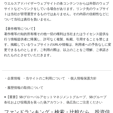
ウエルスアドバイザーウェブサイトの各コンテンツからは外部のウェブ
サイトなどへリンクをしている場合があります。リンク先のウェブサイ
トは当社が管理運営するものではありません。その内容の信頼性などに
ついて当社は責任を負いません。
【著作権等について】
著作権等の知的所有権その他一切の権利は当社またはライセンス提供を
行う情報提供者に帰属し、許可なく複製、転載、引用することを禁じま
す。掲載しているウェブサイトのURLや情報は、利用者への予告なしに変
更できるものとします。ご利用の際は、以上のことをご理解、ご承諾さ
れたものとさせていただきます。
・
企業情報
・
当サイトのご利用について
・
個人情報保護方針
・
履歴情報の取得について
※
【重要】SBIグローバルアセットマネジメントグループ、SBIグループ
各社および役職員を装った偽アカウント、偽広告にご注意ください
ファンドランキング・検索・比較なら、投資信