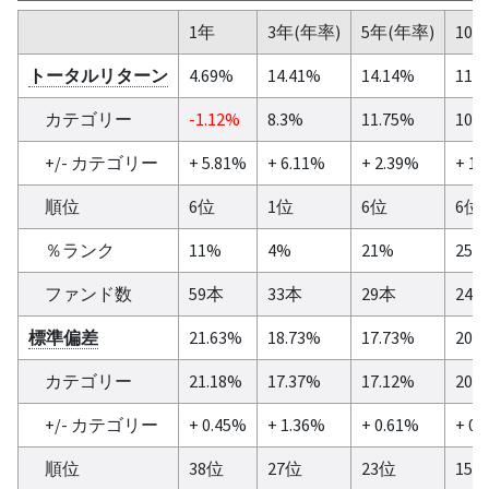
1年
3年(年率)
5年(年率)
10
トータルリターン
4.69%
14.41%
14.14%
11.
カテゴリー
-1.12%
8.3%
11.75%
10.
+/- カテゴリー
+ 5.81%
+ 6.11%
+ 2.39%
+ 1.
順位
6位
1位
6位
6位
％ランク
11%
4%
21%
25%
ファンド数
59本
33本
29本
24
標準偏差
21.63%
18.73%
17.73%
20.
カテゴリー
21.18%
17.37%
17.12%
20.
+/- カテゴリー
+ 0.45%
+ 1.36%
+ 0.61%
+ 0.
順位
38位
27位
23位
15