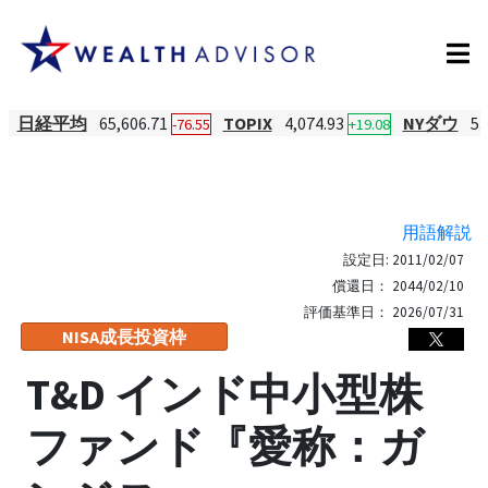
日経平均
65,606.71
TOPIX
4,074.93
NYダウ
53
-76.55
+19.08
用語解説
設定日:
2011/02/07
償還日：
2044/02/10
評価基準日：
2026/07/31
NISA成長投資枠
T&D インド中小型株
ファンド『愛称：ガ