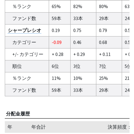
％ランク
65%
82%
80%
63%
ファンド数
59本
33本
29本
24
シャープレシオ
0.19
0.75
0.79
0.57
カテゴリー
-0.09
0.46
0.68
0.53
+/- カテゴリー
+ 0.28
+ 0.29
+ 0.11
+ 0.
順位
6位
3位
7位
5位
％ランク
11%
10%
25%
21%
ファンド数
59本
33本
29本
24
分配金履歴
年
年合計
決算頻度：