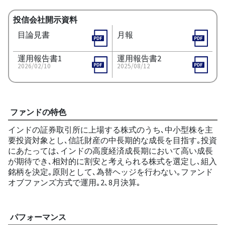
投信会社開示資料
目論見書
月報
運用報告書1
運用報告書2
2026/02/10
2025/08/12
ファンドの特色
インドの証券取引所に上場する株式のうち､中小型株を主
要投資対象とし､信託財産の中長期的な成長を目指す｡投資
にあたっては､インドの高度経済成長期において高い成長
が期待でき､相対的に割安と考えられる株式を選定し､組入
銘柄を決定｡原則として､為替ヘッジを行わない｡ファンド
オブファンズ方式で運用｡2､8月決算｡
パフォーマンス