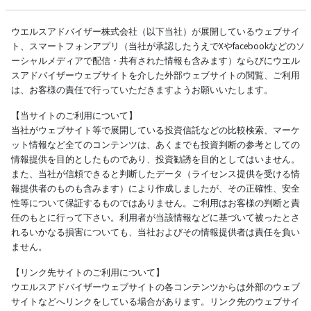
ウエルスアドバイザー株式会社（以下当社）が展開しているウェブサイ
ト、スマートフォンアプリ（当社が承認したうえでXやfacebookなどのソ
ーシャルメディアで配信・共有された情報も含みます）ならびにウエル
スアドバイザーウェブサイトを介した外部ウェブサイトの閲覧、ご利用
は、お客様の責任で行っていただきますようお願いいたします。
【当サイトのご利用について】
当社がウェブサイト等で展開している投資信託などの比較検索、マーケ
ット情報など全てのコンテンツは、あくまでも投資判断の参考としての
情報提供を目的としたものであり、投資勧誘を目的としてはいません。
また、当社が信頼できると判断したデータ（ライセンス提供を受ける情
報提供者のものも含みます）により作成しましたが、その正確性、安全
性等について保証するものではありません。ご利用はお客様の判断と責
任のもとに行って下さい。利用者が当該情報などに基づいて被ったとさ
れるいかなる損害についても、当社およびその情報提供者は責任を負い
ません。
【リンク先サイトのご利用について】
ウエルスアドバイザーウェブサイトの各コンテンツからは外部のウェブ
サイトなどへリンクをしている場合があります。リンク先のウェブサイ