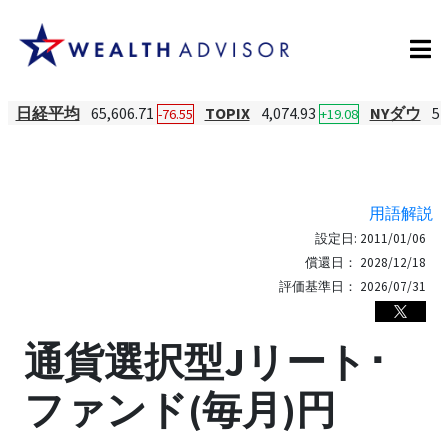
日経平均
65,606.71
TOPIX
4,074.93
NYダウ
54
-76.55
+19.08
用語解説
設定日:
2011/01/06
償還日：
2028/12/18
評価基準日：
2026/07/31
通貨選択型Jリート･
ファンド(毎月)円