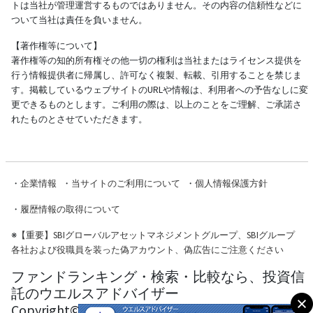
トは当社が管理運営するものではありません。その内容の信頼性などに
ついて当社は責任を負いません。
【著作権等について】
著作権等の知的所有権その他一切の権利は当社またはライセンス提供を
行う情報提供者に帰属し、許可なく複製、転載、引用することを禁じま
す。掲載しているウェブサイトのURLや情報は、利用者への予告なしに変
更できるものとします。ご利用の際は、以上のことをご理解、ご承諾さ
れたものとさせていただきます。
・
企業情報
・
当サイトのご利用について
・
個人情報保護方針
・
履歴情報の取得について
※
【重要】SBIグローバルアセットマネジメントグループ、SBIグループ
各社および役職員を装った偽アカウント、偽広告にご注意ください
ファンドランキング・検索・比較なら、投資信
託のウエルスアドバイザー
Copyright© Wealth Advisor Co., Ltd. All Rights