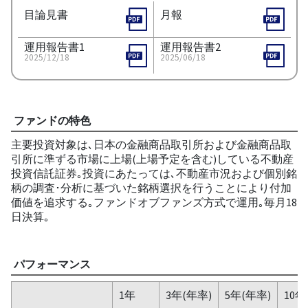
目論見書
月報
運用報告書1
運用報告書2
2025/12/18
2025/06/18
ファンドの特色
主要投資対象は､日本の金融商品取引所および金融商品取
引所に準ずる市場に上場(上場予定を含む)している不動産
投資信託証券｡投資にあたっては､不動産市況および個別銘
柄の調査･分析に基づいた銘柄選択を行うことにより付加
価値を追求する｡ファンドオブファンズ方式で運用｡毎月18
日決算｡
パフォーマンス
1年
3年(年率)
5年(年率)
10年