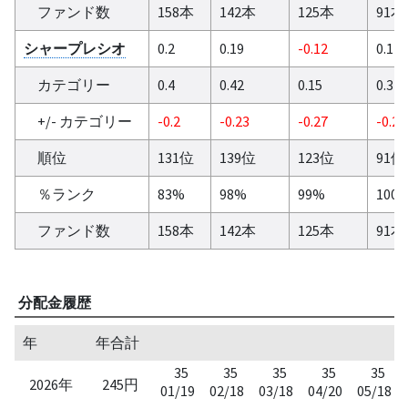
ファンド数
158本
142本
125本
91本
シャープレシオ
0.2
0.19
-0.12
0.14
カテゴリー
0.4
0.42
0.15
0.34
+/- カテゴリー
-0.2
-0.23
-0.27
-0.2
順位
131位
139位
123位
91位
％ランク
83%
98%
99%
100
ファンド数
158本
142本
125本
91本
分配金履歴
年
年合計
35
35
35
35
35
2026年
245円
01/19
02/18
03/18
04/20
05/18