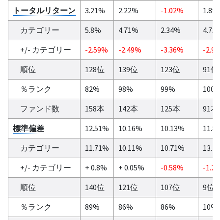
トータルリターン
3.21%
2.22%
-1.02%
1.8%
カテゴリー
5.8%
4.71%
2.34%
4.75
+/- カテゴリー
-2.59%
-2.49%
-3.36%
-2.9
順位
128位
139位
123位
91位
％ランク
82%
98%
99%
100
ファンド数
158本
142本
125本
91本
標準偏差
12.51%
10.16%
10.13%
11.8
カテゴリー
11.71%
10.11%
10.71%
13.1
+/- カテゴリー
+ 0.8%
+ 0.05%
-0.58%
-1.2
順位
140位
121位
107位
9位
％ランク
89%
86%
86%
10%