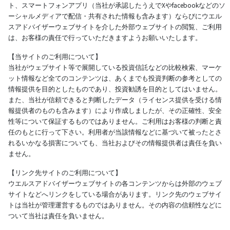
ト、スマートフォンアプリ（当社が承認したうえでXやfacebookなどのソ
ーシャルメディアで配信・共有された情報も含みます）ならびにウエル
スアドバイザーウェブサイトを介した外部ウェブサイトの閲覧、ご利用
は、お客様の責任で行っていただきますようお願いいたします。
【当サイトのご利用について】
当社がウェブサイト等で展開している投資信託などの比較検索、マーケ
ット情報など全てのコンテンツは、あくまでも投資判断の参考としての
情報提供を目的としたものであり、投資勧誘を目的としてはいません。
また、当社が信頼できると判断したデータ（ライセンス提供を受ける情
報提供者のものも含みます）により作成しましたが、その正確性、安全
性等について保証するものではありません。ご利用はお客様の判断と責
任のもとに行って下さい。利用者が当該情報などに基づいて被ったとさ
れるいかなる損害についても、当社およびその情報提供者は責任を負い
ません。
【リンク先サイトのご利用について】
ウエルスアドバイザーウェブサイトの各コンテンツからは外部のウェブ
サイトなどへリンクをしている場合があります。リンク先のウェブサイ
トは当社が管理運営するものではありません。その内容の信頼性などに
ついて当社は責任を負いません。