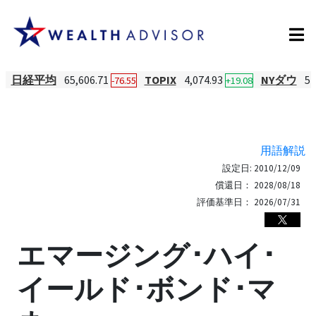
日経平均
65,606.71
TOPIX
4,074.93
NYダウ
54
-76.55
+19.08
用語解説
設定日:
2010/12/09
償還日：
2028/08/18
評価基準日：
2026/07/31
エマージング･ハイ･
イールド･ボンド･マ