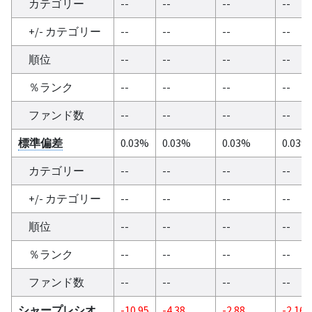
カテゴリー
--
--
--
--
+/- カテゴリー
--
--
--
--
順位
--
--
--
--
％ランク
--
--
--
--
ファンド数
--
--
--
--
標準偏差
0.03%
0.03%
0.03%
0.03%
カテゴリー
--
--
--
--
+/- カテゴリー
--
--
--
--
順位
--
--
--
--
％ランク
--
--
--
--
ファンド数
--
--
--
--
シャープレシオ
-10.95
-4.38
-2.88
-2.16