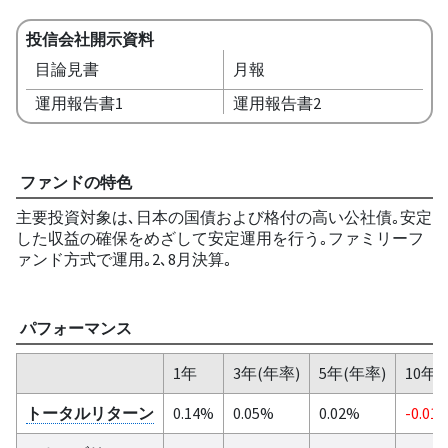
投信会社開示資料
目論見書
月報
運用報告書1
運用報告書2
ファンドの特色
主要投資対象は､日本の国債および格付の高い公社債｡安定
した収益の確保をめざして安定運用を行う｡ファミリーフ
ァンド方式で運用｡2､8月決算｡
パフォーマンス
1年
3年(年率)
5年(年率)
10年(
トータルリターン
0.14%
0.05%
0.02%
-0.01