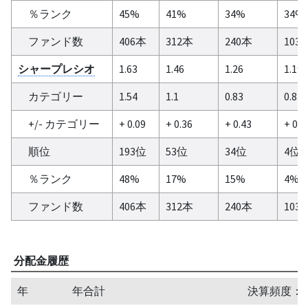
％ランク
45%
41%
34%
34%
ファンド数
406本
312本
240本
103
シャープレシオ
1.63
1.46
1.26
1.19
カテゴリー
1.54
1.1
0.83
0.84
+/- カテゴリー
+ 0.09
+ 0.36
+ 0.43
+ 0.3
順位
193位
53位
34位
4位
％ランク
48%
17%
15%
4%
ファンド数
406本
312本
240本
103
分配金履歴
年
年合計
決算頻度：1