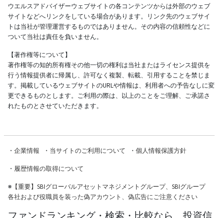
ウエルスアドバイザーウェブサイトの各コンテンツからは外部のウェブ
サイトなどへリンクをしている場合があります。リンク先のウェブサイ
トは当社が管理運営するものではありません。その内容の信頼性などに
ついて当社は責任を負いません。
【著作権等について】
著作権等の知的所有権その他一切の権利は当社またはライセンス提供を
行う情報提供者に帰属し、許可なく複製、転載、引用することを禁じま
す。掲載しているウェブサイトのURLや情報は、利用者への予告なしに変
更できるものとします。ご利用の際は、以上のことをご理解、ご承諾さ
れたものとさせていただきます。
・
企業情報
・
当サイトのご利用について
・
個人情報保護方針
・
履歴情報の取得について
※
【重要】SBIグローバルアセットマネジメントグループ、SBIグループ
各社および役職員を装った偽アカウント、偽広告にご注意ください
ファンドランキング・検索・比較なら、投資信