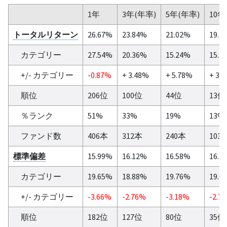
1年
3年(年率)
5年(年率)
10年
トータルリターン
26.67%
23.84%
21.02%
19.4
カテゴリー
27.54%
20.36%
15.24%
15.4
+/- カテゴリー
-0.87%
+ 3.48%
+ 5.78%
+ 3.
順位
206位
100位
44位
13位
％ランク
51%
33%
19%
13%
ファンド数
406本
312本
240本
103
標準偏差
15.99%
16.12%
16.58%
16.3
カテゴリー
19.65%
18.88%
19.76%
19.0
+/- カテゴリー
-3.66%
-2.76%
-3.18%
-2.7
順位
182位
127位
80位
35位