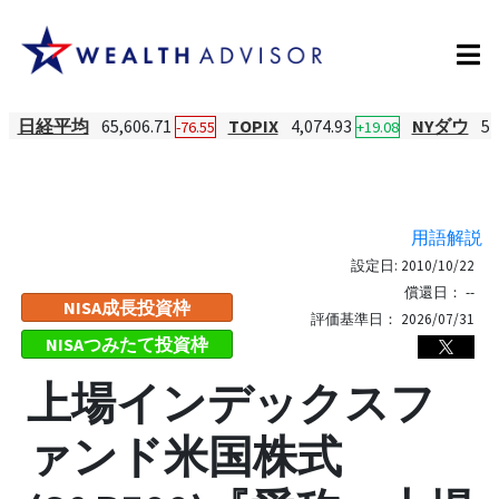
日経平均
65,606.71
TOPIX
4,074.93
NYダウ
54
-76.55
+19.08
用語解説
設定日:
2010/10/22
償還日：
--
NISA成長投資枠
評価基準日：
2026/07/31
NISAつみたて投資枠
上場インデックスフ
ァンド米国株式