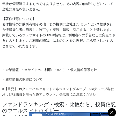
当社が管理運営するものではありません。その内容の信頼性などについて
当社は責任を負いません。
【著作権等について】
著作権等の知的所有権その他一切の権利は当社またはライセンス提供を行
う情報提供者に帰属し、許可なく複製、転載、引用することを禁じます。
掲載しているウェブサイトのURLや情報は、利用者への予告なしに変更でき
るものとします。ご利用の際は、以上のことをご理解、ご承諾されたもの
とさせていただきます。
・
企業情報
・
当サイトのご利用について
・
個人情報保護方針
・
履歴情報の取得について
※
【重要】SBIグローバルアセットマネジメントグループ、SBIグループ各社
および役職員を装った偽アカウント、偽広告にご注意ください
ファンドランキング・検索・比較なら、投資信託
のウエルスアドバイザー