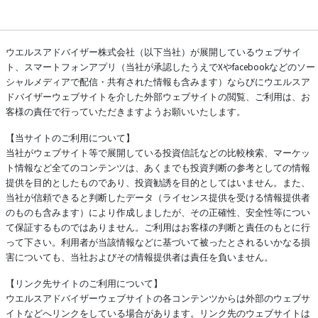
ウエルスアドバイザー株式会社（以下当社）が展開しているウェブサイ
ト、スマートフォンアプリ（当社が承認したうえでXやfacebookなどのソー
シャルメディアで配信・共有された情報も含みます）ならびにウエルスア
ドバイザーウェブサイトを介した外部ウェブサイトの閲覧、ご利用は、お
客様の責任で行っていただきますようお願いいたします。
【当サイトのご利用について】
当社がウェブサイト等で展開している投資信託などの比較検索、マーケッ
ト情報など全てのコンテンツは、あくまでも投資判断の参考としての情報
提供を目的としたものであり、投資勧誘を目的としてはいません。また、
当社が信頼できると判断したデータ（ライセンス提供を受ける情報提供者
のものも含みます）により作成しましたが、その正確性、安全性等につい
て保証するものではありません。ご利用はお客様の判断と責任のもとに行
って下さい。利用者が当該情報などに基づいて被ったとされるいかなる損
害についても、当社およびその情報提供者は責任を負いません。
【リンク先サイトのご利用について】
ウエルスアドバイザーウェブサイトの各コンテンツからは外部のウェブサ
イトなどへリンクをしている場合があります。リンク先のウェブサイトは