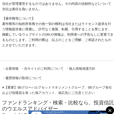
当社が管理運営するものではありません。その内容の信頼性などについて
当社は責任を負いません。
【著作権等について】
著作権等の知的所有権その他一切の権利は当社またはライセンス提供を行
う情報提供者に帰属し、許可なく複製、転載、引用することを禁じます。
掲載しているウェブサイトのURLや情報は、利用者への予告なしに変更でき
るものとします。ご利用の際は、以上のことをご理解、ご承諾されたもの
とさせていただきます。
・
企業情報
・
当サイトのご利用について
・
個人情報保護方針
・
履歴情報の取得について
※
【重要】SBIグローバルアセットマネジメントグループ、SBIグループ各社
および役職員を装った偽アカウント、偽広告にご注意ください
ファンドランキング・検索・比較なら、投資信託
のウエルスアドバイザー