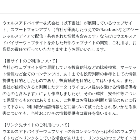
ウエルスアドバイザー株式会社（以下当社）が展開しているウェブサイ
ト、スマートフォンアプリ（当社が承認したうえでXやfacebookなどのソー
シャルメディアで配信・共有された情報も含みます）ならびにウエルスア
ドバイザーウェブサイトを介した外部ウェブサイトの閲覧、ご利用は、お
客様の責任で行っていただきますようお願いいたします。
【当サイトのご利用について】
当社がウェブサイト等で展開している投資信託などの比較検索、マーケッ
ト情報など全てのコンテンツは、あくまでも投資判断の参考としての情報
提供を目的としたものであり、投資勧誘を目的としてはいません。また、
当社が信頼できると判断したデータ（ライセンス提供を受ける情報提供者
のものも含みます）により作成しましたが、その正確性、安全性等につい
て保証するものではありません。ご利用はお客様の判断と責任のもとに行
って下さい。利用者が当該情報などに基づいて被ったとされるいかなる損
害についても、当社およびその情報提供者は責任を負いません。
【リンク先サイトのご利用について】
ウエルスアドバイザーウェブサイトの各コンテンツからは外部のウェブサ
イトなどへリンクをしている場合があります。リンク先のウェブサイトは