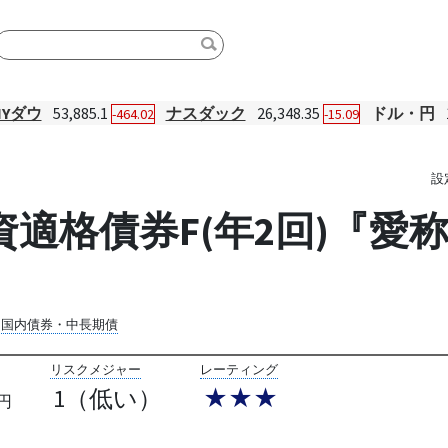
NYダウ
53,885.1
ナスダック
26,348.35
ドル・円
-464.02
-15.09
設
適格債券F(年2回)『愛
国内債券・中長期債
リスクメジャー
レーティング
1（低い）
★★★
円