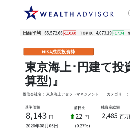
日経平均
65,572.66
TOPIX
4,073.19
-110.60
+17.34
NISA成長投資枠
東京海上･円建て投資
算型)』
投信会社名：
東京海上アセットマネジメント
カテゴリー：
基準価額
純資産総額
前日比
8,143
2,485
22
百万
円
円
2026年08月06日
(0.27%)