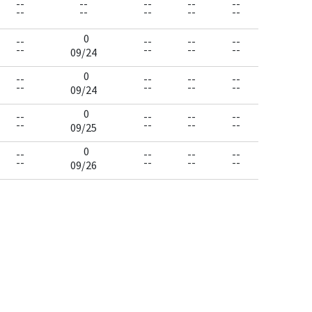
--
--
--
--
--
--
--
--
--
--
0
--
--
--
--
--
--
--
--
09/24
0
--
--
--
--
--
--
--
--
09/24
0
--
--
--
--
--
--
--
--
09/25
0
--
--
--
--
--
--
--
--
09/26