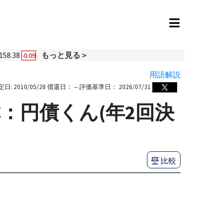
158.38
もっと見る＞
-0.09
用語解説
定日:
2010/05/28
償還日：
--
評価基準日：
2026/07/31
称：円債くん(年2回決
比較