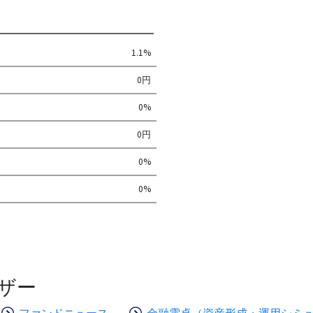
1.1%
0円
0%
0円
0%
0%
ザー
ファンドニュース
金融電卓（資産形成・運用シミ