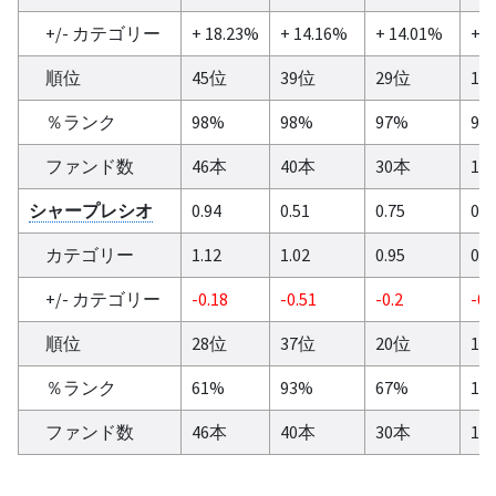
+/- カテゴリー
+ 18.23%
+ 14.16%
+ 14.01%
+ 2
順位
45位
39位
29位
16
％ランク
98%
98%
97%
95
ファンド数
46本
40本
30本
17
シャープレシオ
0.94
0.51
0.75
0.1
カテゴリー
1.12
1.02
0.95
0.6
+/- カテゴリー
-0.18
-0.51
-0.2
-0.
順位
28位
37位
20位
17
％ランク
61%
93%
67%
10
ファンド数
46本
40本
30本
17