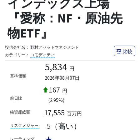
インデックス上場
『愛称：NF・原油先
物ETF』
投信会社名：
野村アセットマネジメント
比較
カテゴリー：
コモディティ
5,834
円
基準価額
2026年08月07日
167
円
前日比
(2.95%)
17,555
純資産総額
百万円
5（高い）
リスクメジャー
★
レーティング