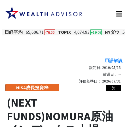
日経平均
65,606.71
TOPIX
4,074.93
NYダウ
54
-76.55
+19.08
用語解説
設定日:
2010/05/13
償還日：
--
評価基準日：
2026/07/31
NISA成長投資枠
(NEXT
FUNDS)NOMURA原油