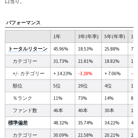
口当り。
パフォーマンス
1年
3年(年率)
5年(年率)
10
トータルリターン
45.96%
18.53%
25.88%
7.
カテゴリー
31.73%
21.81%
18.82%
11
+/- カテゴリー
+ 14.23%
-3.28%
+ 7.06%
-4.
順位
5位
29位
4位
15
％ランク
11%
73%
14%
89
ファンド数
46本
40本
30本
17
標準偏差
48.32%
35.74%
34.22%
43
カテゴリー
30.09%
21.58%
20.21%
21