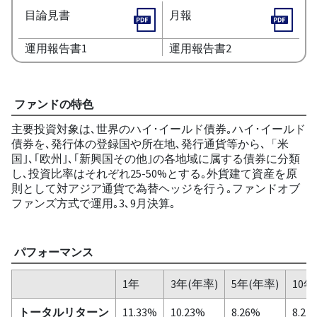
目論見書
月報
運用報告書1
運用報告書2
ファンドの特色
主要投資対象は､世界のハイ･イールド債券｡ハイ･イールド
債券を､発行体の登録国や所在地､発行通貨等から､「米
国｣､｢欧州｣､｢新興国その他｣の各地域に属する債券に分類
し､投資比率はそれぞれ25-50%とする｡外貨建て資産を原
則として対アジア通貨で為替ヘッジを行う｡ファンドオブ
ファンズ方式で運用｡3､9月決算｡
パフォーマンス
1年
3年(年率)
5年(年率)
10年
トータルリターン
11.33%
10.23%
8.26%
8.27