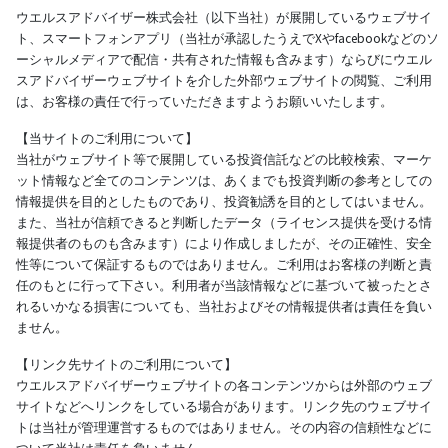
ウエルスアドバイザー株式会社（以下当社）が展開しているウェブサイ
ト、スマートフォンアプリ（当社が承認したうえでXやfacebookなどのソ
ーシャルメディアで配信・共有された情報も含みます）ならびにウエル
スアドバイザーウェブサイトを介した外部ウェブサイトの閲覧、ご利用
は、お客様の責任で行っていただきますようお願いいたします。
【当サイトのご利用について】
当社がウェブサイト等で展開している投資信託などの比較検索、マーケ
ット情報など全てのコンテンツは、あくまでも投資判断の参考としての
情報提供を目的としたものであり、投資勧誘を目的としてはいません。
また、当社が信頼できると判断したデータ（ライセンス提供を受ける情
報提供者のものも含みます）により作成しましたが、その正確性、安全
性等について保証するものではありません。ご利用はお客様の判断と責
任のもとに行って下さい。利用者が当該情報などに基づいて被ったとさ
れるいかなる損害についても、当社およびその情報提供者は責任を負い
ません。
【リンク先サイトのご利用について】
ウエルスアドバイザーウェブサイトの各コンテンツからは外部のウェブ
サイトなどへリンクをしている場合があります。リンク先のウェブサイ
トは当社が管理運営するものではありません。その内容の信頼性などに