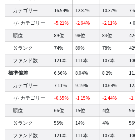
カテゴリー
16.54%
12.87%
10.37%
7.6%
+/- カテゴリー
-5.21%
-2.64%
-2.11%
+ 0.
順位
89位
98位
83位
42位
％ランク
74%
89%
78%
42%
ファンド数
121本
111本
107本
100
標準偏差
6.56%
8.04%
8.2%
11.0
カテゴリー
7.11%
9.19%
10.64%
12.4
+/- カテゴリー
-0.55%
-1.15%
-2.44%
-1.4
順位
66位
15位
4位
56位
％ランク
55%
14%
4%
56%
ファンド数
121本
111本
107本
100