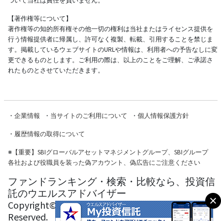
ついて当社は責任を負いません。
【著作権等について】
著作権等の知的所有権その他一切の権利は当社またはライセンス提供を
行う情報提供者に帰属し、許可なく複製、転載、引用することを禁じま
す。掲載しているウェブサイトのURLや情報は、利用者への予告なしに変
更できるものとします。ご利用の際は、以上のことをご理解、ご承諾さ
れたものとさせていただきます。
・
企業情報
・
当サイトのご利用について
・
個人情報保護方針
・
履歴情報の取得について
※
【重要】SBIグローバルアセットマネジメントグループ、SBIグループ
各社および役職員を装った偽アカウント、偽広告にご注意ください
ファンドランキング・検索・比較なら、投資信
託のウエルスアドバイザー
Copyright© Wealth Advisor Co., Ltd. All Rights
Reserved.