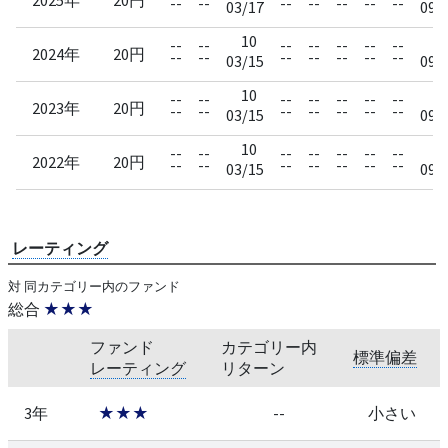
--
--
--
--
--
--
--
03/17
09/
10
1
--
--
--
--
--
--
--
2024年
20円
--
--
--
--
--
--
--
03/15
09/
10
1
--
--
--
--
--
--
--
2023年
20円
--
--
--
--
--
--
--
03/15
09/
10
1
--
--
--
--
--
--
--
2022年
20円
--
--
--
--
--
--
--
03/15
09/
レーティング
対 同カテゴリー内のファンド
総合
★★★
ファンド
カテゴリー内
標準偏差
レーティング
リターン
3年
★★★
--
小さい