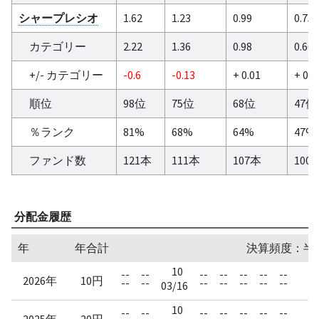
シャープレシオ
1.62
1.23
0.99
0.75
カテゴリー
2.22
1.36
0.98
0.66
+/- カテゴリー
-0.6
-0.13
+ 0.01
+ 0.0
順位
98位
75位
68位
47位
％ランク
81%
68%
64%
47%
ファンド数
121本
111本
107本
100
分配金履歴
年
年合計
決算頻度：半
10
--
--
--
--
--
--
--
--
2026年
10円
--
--
--
--
--
--
--
--
03/16
10
1
--
--
--
--
--
--
--
2025年
20円