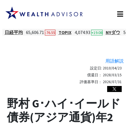
日経平均
65,606.71
TOPIX
4,074.93
NYダウ
54
-76.55
+19.08
用語解説
設定日:
2010/04/23
償還日：
2028/03/15
評価基準日：
2026/07/31
野村 G･ハイ･イールド
債券(アジア通貨)年2