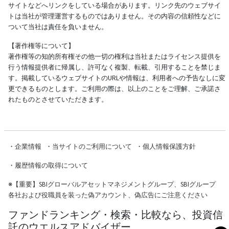
サイトなどへリンクをしている場合があります。リンク先のウェブサイ
トは当社が管理運営するものではありません。その内容の信頼性などに
ついて当社は責任を負いません。
【著作権等について】
著作権等の知的所有権その他一切の権利は当社またはライセンス提供を
行う情報提供者に帰属し、許可なく複製、転載、引用することを禁じま
す。掲載しているウェブサイトのURLや情報は、利用者への予告なしに変
更できるものとします。ご利用の際は、以上のことをご理解、ご承諾さ
れたものとさせていただきます。
・
企業情報
・
当サイトのご利用について
・
個人情報保護方針
・
履歴情報の取得について
※
【重要】SBIグローバルアセットマネジメントグループ、SBIグループ
各社および役職員を装った偽アカウント、偽広告にご注意ください
ファンドランキング・検索・比較なら、投資信
託のウエルスアドバイザー