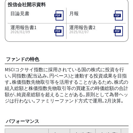
投信会社開示資料
目論見書
月報
運用報告書1
運用報告書2
2026/02/09
2025/02/07
ファンドの特色
MSCIコクサイ指数に採用されている国の株式に投資を行
い､同指数(配当込み､円ベース)と連動する投資成果を目指
す｡株価指数先物取引等を活用することがあるため､株式の
組入総額と株価指数先物取引等の買建玉の時価総額の合計
額が､純資産総額を超えることがある｡原則として為替ヘッ
ジは行わない｡ファミリーファンド方式で運用｡2月決算｡
パフォーマンス