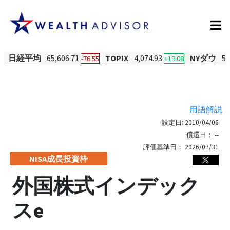
日経平均
65,606.71
TOPIX
4,074.93
NYダウ
53
-76.55
+19.08
用語解説
設定日:
2010/04/06
償還日：
--
評価基準日：
2026/07/31
NISA成長投資枠
外国株式インデック
スe