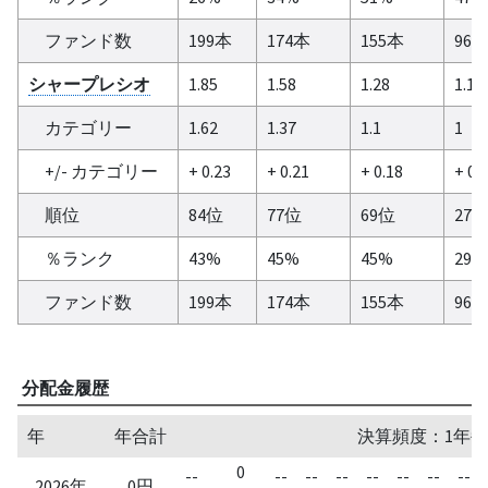
ファンド数
199本
174本
155本
96
シャープレシオ
1.85
1.58
1.28
1.12
カテゴリー
1.62
1.37
1.1
1
+/- カテゴリー
+ 0.23
+ 0.21
+ 0.18
+ 0.
順位
84位
77位
69位
27
％ランク
43%
45%
45%
29%
ファンド数
199本
174本
155本
96
分配金履歴
年
年合計
決算頻度：1年毎
0
--
--
--
--
--
--
--
--
2026年
0円