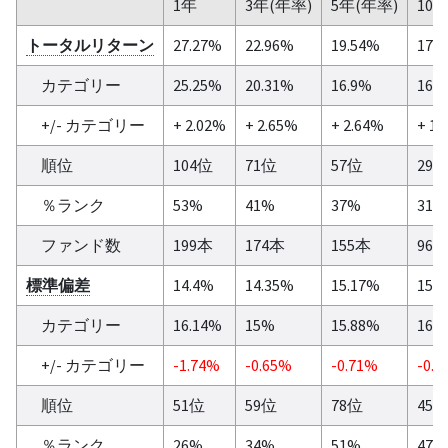
1年
3年(年率)
5年(年率)
10
トータルリターン
27.27%
22.96%
19.54%
17.
カテゴリー
25.25%
20.31%
16.9%
16.
+/- カテゴリー
+ 2.02%
+ 2.65%
+ 2.64%
+ 1.
順位
104位
71位
57位
29
％ランク
53%
41%
37%
31%
ファンド数
199本
174本
155本
96
標準偏差
14.4%
14.35%
15.17%
15.
カテゴリー
16.14%
15%
15.88%
16.
+/- カテゴリー
-1.74%
-0.65%
-0.71%
-0.7
順位
51位
59位
78位
45
％ランク
26%
34%
51%
47%