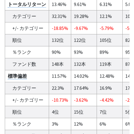
トータルリターン
13.46%
9.61%
6.31%
5.0
カテゴリー
32.31%
19.28%
12.1%
10.
+/- カテゴリー
-18.85%
-9.67%
-5.79%
-5.
順位
132位
122位
105位
82
％ランク
90%
93%
89%
95
ファンド数
148本
132本
119本
87
標準偏差
11.57%
14.02%
12.48%
14.
カテゴリー
22.3%
17.64%
16.9%
17.
+/- カテゴリー
-10.73%
-3.62%
-4.42%
-2.
順位
4位
15位
7位
5位
％ランク
3%
12%
6%
6%