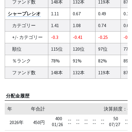
ファンド数
148本
132本
119本
87
シャープレシオ
1.11
0.67
0.49
0.33
カテゴリー
1.41
1.08
0.74
0.6
+/- カテゴリー
-0.3
-0.41
-0.25
-0.2
順位
115位
120位
97位
77
％ランク
78%
91%
82%
89
ファンド数
148本
132本
119本
87
分配金履歴
年
年合計
決算頻度：半
400
50
--
--
--
--
--
--
2026年
450円
--
--
--
--
--
--
01/26
07/27