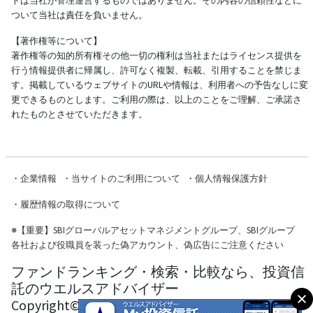
トは当社が管理運営するものではありません。その内容の信頼性などに
ついて当社は責任を負いません。
【著作権等について】
著作権等の知的所有権その他一切の権利は当社またはライセンス提供を
行う情報提供者に帰属し、許可なく複製、転載、引用することを禁じま
す。掲載しているウェブサイトのURLや情報は、利用者への予告なしに変
更できるものとします。ご利用の際は、以上のことをご理解、ご承諾さ
れたものとさせていただきます。
・
企業情報
・
当サイトのご利用について
・
個人情報保護方針
・
履歴情報の取得について
※
【重要】SBIグローバルアセットマネジメントグループ、SBIグループ
各社および役職員を装った偽アカウント、偽広告にご注意ください
ファンドランキング・検索・比較なら、投資信
託のウエルスアドバイザー
Copyright© Wealth Advisor Co., Ltd. All Rights