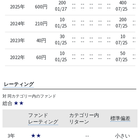
200
400
--
--
--
--
--
--
2025年
600円
--
--
--
--
--
--
01/27
07/25
10
200
--
--
--
--
--
--
2024年
210円
--
--
--
--
--
--
01/25
07/25
30
10
--
--
--
--
--
--
2023年
40円
--
--
--
--
--
--
01/25
07/25
10
50
--
--
--
--
--
--
2022年
60円
--
--
--
--
--
--
01/25
07/25
レーティング
対 同カテゴリー内のファンド
総合
★★
ファンド
カテゴリー内
標準偏差
レーティング
リターン
3年
★★
--
小さい