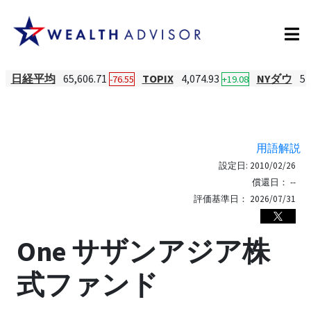
日経平均
65,606.71
TOPIX
4,074.93
NYダウ
54
-76.55
+19.08
用語解説
設定日:
2010/02/26
償還日：
--
評価基準日：
2026/07/31
One サザンアジア株
式ファンド