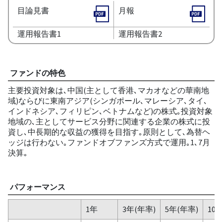
目論見書
月報
運用報告書1
運用報告書2
ファンドの特色
主要投資対象は､中国(主として香港､マカオなどの華南地
域)ならびに東南アジア(シンガポール､マレーシア､タイ､
インドネシア､フィリピン､ベトナムなど)の株式｡投資対象
地域の､主としてサービス分野に関連する企業の株式に投
資し､中長期的な収益の獲得を目指す｡原則として､為替ヘ
ッジは行わない｡ファンドオブファンズ方式で運用｡1､7月
決算｡
パフォーマンス
1年
3年(年率)
5年(年率)
10