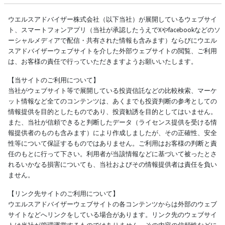
ウエルスアドバイザー株式会社（以下当社）が展開しているウェブサイ
ト、スマートフォンアプリ（当社が承認したうえでXやfacebookなどのソ
ーシャルメディアで配信・共有された情報も含みます）ならびにウエル
スアドバイザーウェブサイトを介した外部ウェブサイトの閲覧、ご利用
は、お客様の責任で行っていただきますようお願いいたします。
【当サイトのご利用について】
当社がウェブサイト等で展開している投資信託などの比較検索、マーケ
ット情報など全てのコンテンツは、あくまでも投資判断の参考としての
情報提供を目的としたものであり、投資勧誘を目的としてはいません。
また、当社が信頼できると判断したデータ（ライセンス提供を受ける情
報提供者のものも含みます）により作成しましたが、その正確性、安全
性等について保証するものではありません。ご利用はお客様の判断と責
任のもとに行って下さい。利用者が当該情報などに基づいて被ったとさ
れるいかなる損害についても、当社およびその情報提供者は責任を負い
ません。
【リンク先サイトのご利用について】
ウエルスアドバイザーウェブサイトの各コンテンツからは外部のウェブ
サイトなどへリンクをしている場合があります。リンク先のウェブサイ