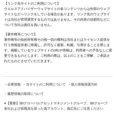
【リンク先サイトのご利用について】
ウエルスアドバイザーウェブサイトの各コンテンツからは外部のウェブ
サイトなどへリンクをしている場合があります。リンク先のウェブサイ
トは当社が管理運営するものではありません。その内容の信頼性などに
ついて当社は責任を負いません。
【著作権等について】
著作権等の知的所有権その他一切の権利は当社またはライセンス提供を
行う情報提供者に帰属し、許可なく複製、転載、引用することを禁じま
す。掲載しているウェブサイトのURLや情報は、利用者への予告なしに変
更できるものとします。ご利用の際は、以上のことをご理解、ご承諾さ
れたものとさせていただきます。
・
企業情報
・
当サイトのご利用について
・
個人情報保護方針
・
履歴情報の取得について
※
【重要】SBIグローバルアセットマネジメントグループ、SBIグループ
各社および役職員を装った偽アカウント、偽広告にご注意ください