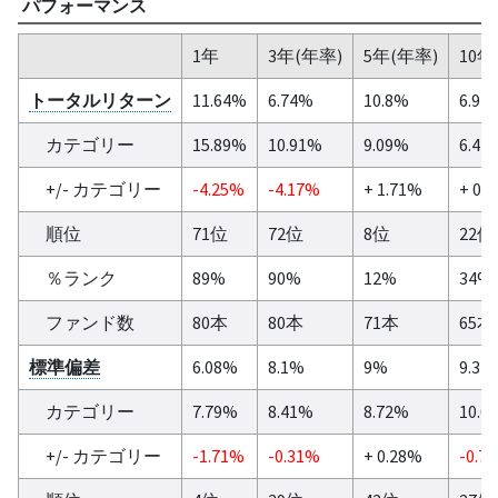
パフォーマンス
1年
3年(年率)
5年(年率)
10年
トータルリターン
11.64%
6.74%
10.8%
6.92
カテゴリー
15.89%
10.91%
9.09%
6.41
+/- カテゴリー
-4.25%
-4.17%
+ 1.71%
+ 0.
順位
71位
72位
8位
22位
％ランク
89%
90%
12%
34%
ファンド数
80本
80本
71本
65本
標準偏差
6.08%
8.1%
9%
9.32
カテゴリー
7.79%
8.41%
8.72%
10.0
+/- カテゴリー
-1.71%
-0.31%
+ 0.28%
-0.7