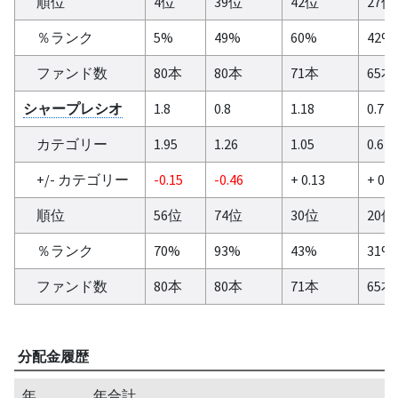
順位
4位
39位
42位
27位
％ランク
5%
49%
60%
42%
ファンド数
80本
80本
71本
65本
シャープレシオ
1.8
0.8
1.18
0.74
カテゴリー
1.95
1.26
1.05
0.64
+/- カテゴリー
-0.15
-0.46
+ 0.13
+ 0.1
順位
56位
74位
30位
20位
％ランク
70%
93%
43%
31%
ファンド数
80本
80本
71本
65本
分配金履歴
年
年合計