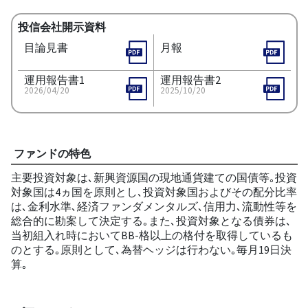
投信会社開示資料
目論見書
月報
運用報告書1
運用報告書2
2026/04/20
2025/10/20
ファンドの特色
主要投資対象は､新興資源国の現地通貨建ての国債等｡投資
対象国は4ヵ国を原則とし､投資対象国およびその配分比率
は､金利水準､経済ファンダメンタルズ､信用力､流動性等を
総合的に勘案して決定する｡また､投資対象となる債券は､
当初組入れ時においてBB-格以上の格付を取得しているも
のとする｡原則として､為替ヘッジは行わない｡毎月19日決
算｡