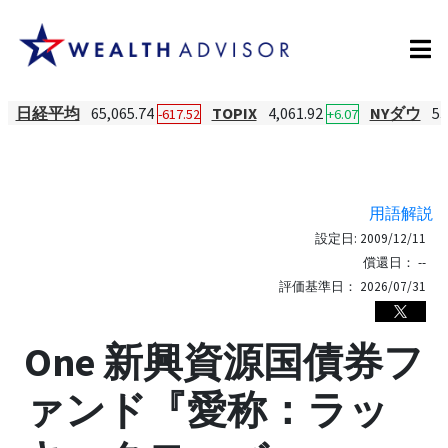
日経平均
65,065.74
TOPIX
4,061.92
NYダウ
53
-617.52
+6.07
用語解説
設定日:
2009/12/11
償還日：
--
評価基準日：
2026/07/31
One 新興資源国債券フ
ァンド『愛称：ラッ