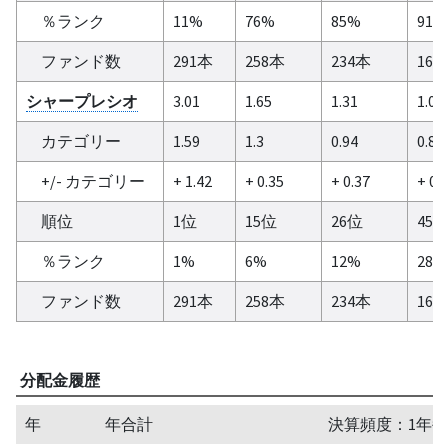
％ランク
11%
76%
85%
91%
ファンド数
291本
258本
234本
165
シャープレシオ
3.01
1.65
1.31
1.01
カテゴリー
1.59
1.3
0.94
0.86
+/- カテゴリー
+ 1.42
+ 0.35
+ 0.37
+ 0.
順位
1位
15位
26位
45
％ランク
1%
6%
12%
28%
ファンド数
291本
258本
234本
165
分配金履歴
年
年合計
決算頻度：1年毎