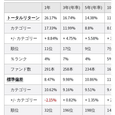
1年
3年(年率)
5年(年率)
10
トータルリターン
26.17%
16.74%
14.38%
11.
カテゴリー
17.33%
11.99%
8.8%
8.0
+/- カテゴリー
+ 8.84%
+ 4.75%
+ 5.58%
+ 3.
順位
11位
17位
9位
7位
％ランク
4%
7%
4%
5%
ファンド数
291本
258本
234本
165
標準偏差
8.47%
9.98%
10.86%
11.
カテゴリー
10.62%
9.16%
9.51%
9.4
+/- カテゴリー
-2.15%
+ 0.82%
+ 1.35%
+ 2.
順位
32位
196位
198位
149