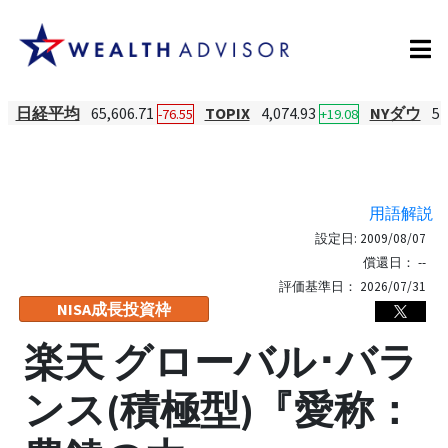
日経平均
65,606.71
TOPIX
4,074.93
NYダウ
54
-76.55
+19.08
用語解説
設定日:
2009/08/07
償還日：
--
評価基準日：
2026/07/31
NISA成長投資枠
楽天 グローバル･バラ
ンス(積極型)『愛称：