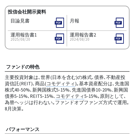
投信会社開示資料
目論見書
月報
運用報告書1
運用報告書2
2025/08/20
2024/08/20
ファンドの特色
主要投資対象は､世界(日本を含む)の株式､債券､不動産投
資信託(REIT)､商品(
コモディティ
)｡基本資産配分は､先進国
株式40-50%､新興国株式5-15%､先進国債券10-20%､新興国
債券5-15%､REIT5-15%､
コモディティ
5-15%｡原則として､
為替ヘッジは行わない｡ファンドオブファンズ方式で運用｡
8月決算｡
パフォーマンス