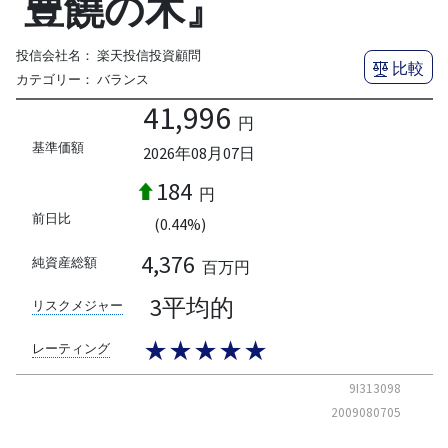
豊饒の木』
投信会社名：
楽天投信投資顧問
比較
カテゴリー：
バランス
41,996
円
基準価額
2026年08月07日
184
円
前日比
(0.44%)
4,376
純資産総額
百万円
3平均的
リスクメジャー
★★★★★
レーティング
9I313098
2009080705