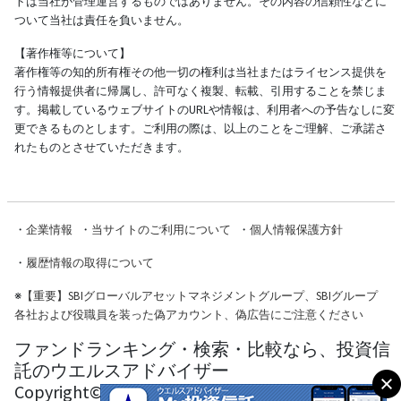
トは当社が管理運営するものではありません。その内容の信頼性などに
ついて当社は責任を負いません。
【著作権等について】
著作権等の知的所有権その他一切の権利は当社またはライセンス提供を
行う情報提供者に帰属し、許可なく複製、転載、引用することを禁じま
す。掲載しているウェブサイトのURLや情報は、利用者への予告なしに変
更できるものとします。ご利用の際は、以上のことをご理解、ご承諾さ
れたものとさせていただきます。
・
企業情報
・
当サイトのご利用について
・
個人情報保護方針
・
履歴情報の取得について
※
【重要】SBIグローバルアセットマネジメントグループ、SBIグループ
各社および役職員を装った偽アカウント、偽広告にご注意ください
ファンドランキング・検索・比較なら、投資信
託のウエルスアドバイザー
Copyright© Wealth Advisor Co., Ltd. All Rights