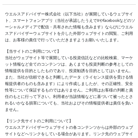
ウエルスアドバイザー株式会社（以下当社）が展開しているウェブサイ
ト、スマートフォンアプリ（当社が承認したうえでXやfacebookなどのソ
ーシャルメディアで配信・共有された情報も含みます）ならびにウエル
スアドバイザーウェブサイトを介した外部ウェブサイトの閲覧、ご利用
は、お客様の責任で行っていただきますようお願いいたします。
【当サイトのご利用について】
当社がウェブサイト等で展開している投資信託などの比較検索、マーケ
ット情報など全てのコンテンツは、あくまでも投資判断の参考としての
情報提供を目的としたものであり、投資勧誘を目的としてはいません。
また、当社が信頼できると判断したデータ（ライセンス提供を受ける情
報提供者のものも含みます）により作成しましたが、その正確性、安全
性等について保証するものではありません。ご利用はお客様の判断と責
任のもとに行って下さい。利用者が当該情報などに基づいて被ったとさ
れるいかなる損害についても、当社およびその情報提供者は責任を負い
ません。
【リンク先サイトのご利用について】
ウエルスアドバイザーウェブサイトの各コンテンツからは外部のウェブ
サイトなどへリンクをしている場合があります。リンク先のウェブサイ