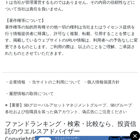
トは当社が管理運営するものではありません。その内容の信頼性などに
ついて当社は責任を負いません。
【著作権等について】
著作権等の知的所有権その他一切の権利は当社またはライセンス提供を
行う情報提供者に帰属し、許可なく複製、転載、引用することを禁じま
す。掲載しているウェブサイトのURLや情報は、利用者への予告なしに変
更できるものとします。ご利用の際は、以上のことをご理解、ご承諾さ
れたものとさせていただきます。
・
企業情報
・
当サイトのご利用について
・
個人情報保護方針
・
履歴情報の取得について
※
【重要】SBIグローバルアセットマネジメントグループ、SBIグループ
各社および役職員を装った偽アカウント、偽広告にご注意ください
ファンドランキング・検索・比較なら、投資信
託のウエルスアドバイザー
Copyright© Wealth Advisor Co., Ltd. All Rights