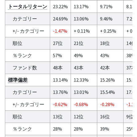
トータルリターン
23.22%
13.17%
9.71%
8.18
カテゴリー
24.69%
13.06%
9.46%
7.2%
+/- カテゴリー
-1.47%
+ 0.11%
+ 0.25%
+ 0.
順位
27位
21位
18位
14位
％ランク
57%
49%
43%
38%
ファンド数
48本
43本
42本
37本
標準偏差
13.14%
12.33%
15.26%
15.8
カテゴリー
13.76%
13.01%
15.54%
17.0
+/- カテゴリー
-0.62%
-0.68%
-0.28%
-1.1
順位
13位
12位
16位
9位
％ランク
28%
28%
39%
25%