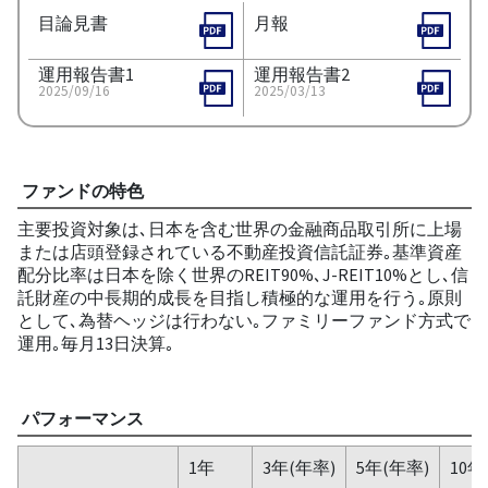
目論見書
月報
運用報告書1
運用報告書2
2025/09/16
2025/03/13
ファンドの特色
主要投資対象は､日本を含む世界の金融商品取引所に上場
または店頭登録されている不動産投資信託証券｡基準資産
配分比率は日本を除く世界のREIT90%､J-REIT10%とし､信
託財産の中長期的成長を目指し積極的な運用を行う｡原則
として､為替ヘッジは行わない｡ファミリーファンド方式で
運用｡毎月13日決算｡
パフォーマンス
1年
3年(年率)
5年(年率)
10年