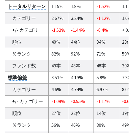
トータルリターン
1.15%
1.8%
-1.52%
1.11
カテゴリー
2.67%
3.24%
-1.12%
1.09
+/- カテゴリー
-1.52%
-1.44%
-0.4%
+ 0.
順位
40位
44位
34位
23位
％ランク
82%
92%
71%
59%
ファンド数
49本
48本
48本
39本
標準偏差
3.51%
4.19%
5.8%
7.32
カテゴリー
4.6%
4.74%
6.97%
8.01
+/- カテゴリー
-1.09%
-0.55%
-1.17%
-0.6
順位
27位
22位
14位
19位
％ランク
56%
46%
30%
49%