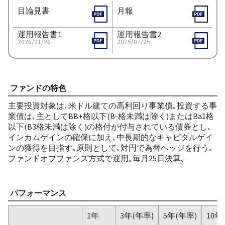
目論見書
月報
運用報告書1
運用報告書2
2026/01/26
2025/07/25
ファンドの特色
主要投資対象は､米ドル建ての高利回り事業債｡投資する事
業債は､主としてBB+格以下(B-格未満は除く)またはBa1格
以下(B3格未満は除く)の格付が付与されている債券とし､
インカムゲインの確保に加え､中長期的なキャピタルゲイ
ンの獲得を目指す｡原則として､対円で為替ヘッジを行う｡
ファンドオブファンズ方式で運用｡毎月25日決算｡
パフォーマンス
1年
3年(年率)
5年(年率)
10年