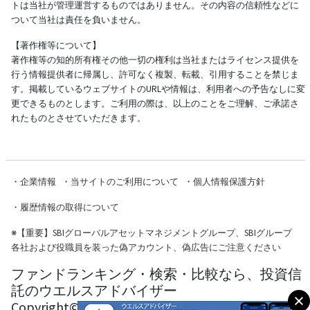
トは当社が管理運営するものではありません。その内容の信頼性などに
ついて当社は責任を負いません。
【著作権等について】
著作権等の知的所有権その他一切の権利は当社またはライセンス提供を
行う情報提供者に帰属し、許可なく複製、転載、引用することを禁じま
す。掲載しているウェブサイトのURLや情報は、利用者への予告なしに変
更できるものとします。ご利用の際は、以上のことをご理解、ご承諾さ
れたものとさせていただきます。
・
企業情報
・
当サイトのご利用について
・
個人情報保護方針
・
履歴情報の取得について
※
【重要】SBIグローバルアセットマネジメントグループ、SBIグループ
各社および役職員を装った偽アカウント、偽広告にご注意ください
ファンドランキング・検索・比較なら、投資信
託のウエルスアドバイザー
Copyright© Wealth Advisor Co., Ltd. All Rights