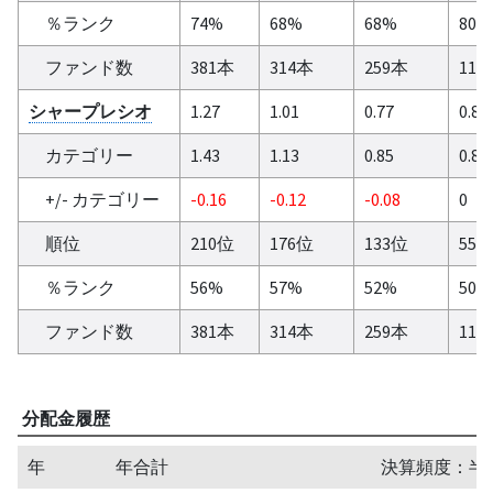
％ランク
74%
68%
68%
80%
ファンド数
381本
314本
259本
111
シャープレシオ
1.27
1.01
0.77
0.86
カテゴリー
1.43
1.13
0.85
0.86
+/- カテゴリー
-0.16
-0.12
-0.08
0
順位
210位
176位
133位
55
％ランク
56%
57%
52%
50%
ファンド数
381本
314本
259本
111
分配金履歴
年
年合計
決算頻度：半