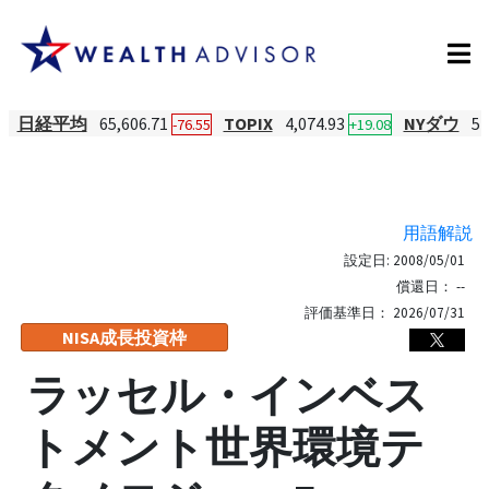
日経平均
65,606.71
TOPIX
4,074.93
NYダウ
54
-76.55
+19.08
用語解説
設定日:
2008/05/01
償還日：
--
評価基準日：
2026/07/31
NISA成長投資枠
ラッセル・インベス
トメント世界環境テ