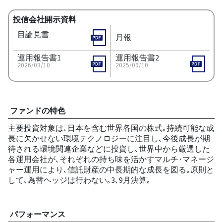
投信会社開示資料
目論見書
月報
運用報告書1
運用報告書2
2026/03/10
2025/09/10
ファンドの特色
主要投資対象は､日本を含む世界各国の株式｡持続可能な成
長に欠かせない環境テクノロジーに注目し､今後成長が期
待される環境関連企業などに投資し､世界中から厳選した
各運用会社が､それぞれの持ち味を活かすマルチ･マネージ
ャー運用により､信託財産の中長期的な成長を図る｡原則と
して､為替ヘッジは行わない｡3､9月決算｡
パフォーマンス