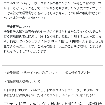
ウエルスアドバイザーウェブサイトの各コンテンツからは外部のウェブ
サイトなどへリンクをしている場合があります。リンク先のウェブサイ
トは当社が管理運営するものではありません。その内容の信頼性などに
ついて当社は責任を負いません。
【著作権等について】
著作権等の知的所有権その他一切の権利は当社またはライセンス提供を
行う情報提供者に帰属し、許可なく複製、転載、引用することを禁じま
す。掲載しているウェブサイトのURLや情報は、利用者への予告なしに変
更できるものとします。ご利用の際は、以上のことをご理解、ご承諾さ
れたものとさせていただきます。
・
企業情報
・
当サイトのご利用について
・
個人情報保護方針
・
履歴情報の取得について
※
【重要】SBIグローバルアセットマネジメントグループ、SBIグループ
各社および役職員を装った偽アカウント、偽広告にご注意ください
ファンドランキング・検索・比較なら、投資信