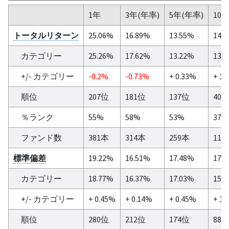
1年
3年(年率)
5年(年率)
10
トータルリターン
25.06%
16.89%
13.55%
14.
カテゴリー
25.26%
17.62%
13.22%
13.
+/- カテゴリー
-0.2%
-0.73%
+ 0.33%
+ 1.
順位
207位
181位
137位
40
％ランク
55%
58%
53%
37%
ファンド数
381本
314本
259本
111
標準偏差
19.22%
16.51%
17.48%
17.
カテゴリー
18.77%
16.37%
17.03%
15.
+/- カテゴリー
+ 0.45%
+ 0.14%
+ 0.45%
+ 1.
順位
280位
212位
174位
88