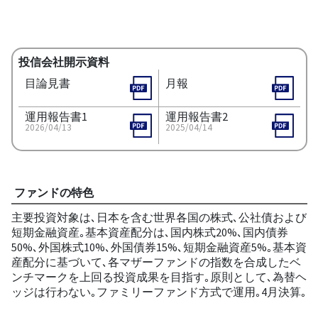
投信会社開示資料
目論見書
月報
運用報告書1
運用報告書2
2026/04/13
2025/04/14
ファンドの特色
主要投資対象は､日本を含む世界各国の株式､公社債および
短期金融資産｡基本資産配分は､国内株式20%､国内債券
50%､外国株式10%､外国債券15%､短期金融資産5%｡基本資
産配分に基づいて､各マザーファンドの指数を合成したベ
ンチマークを上回る投資成果を目指す｡原則として､為替ヘ
ッジは行わない｡ファミリーファンド方式で運用｡4月決算｡