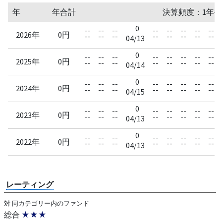
年
年合計
決算頻度：1年毎
0
--
--
--
--
--
--
--
--
2026年
0円
--
--
--
--
--
--
--
--
04/13
0
--
--
--
--
--
--
--
--
2025年
0円
--
--
--
--
--
--
--
--
04/14
0
--
--
--
--
--
--
--
--
2024年
0円
--
--
--
--
--
--
--
--
04/15
0
--
--
--
--
--
--
--
--
2023年
0円
--
--
--
--
--
--
--
--
04/13
0
--
--
--
--
--
--
--
--
2022年
0円
--
--
--
--
--
--
--
--
04/13
レーティング
対 同カテゴリー内のファンド
総合
★★★