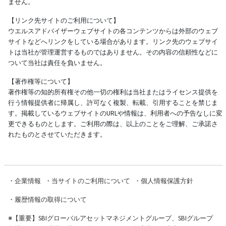
ません。
【リンク先サイトのご利用について】
ウエルスアドバイザーウェブサイトの各コンテンツからは外部のウェブ
サイトなどへリンクをしている場合があります。リンク先のウェブサイ
トは当社が管理運営するものではありません。その内容の信頼性などに
ついて当社は責任を負いません。
【著作権等について】
著作権等の知的所有権その他一切の権利は当社またはライセンス提供を
行う情報提供者に帰属し、許可なく複製、転載、引用することを禁じま
す。掲載しているウェブサイトのURLや情報は、利用者への予告なしに変
更できるものとします。ご利用の際は、以上のことをご理解、ご承諾さ
れたものとさせていただきます。
・
企業情報
・
当サイトのご利用について
・
個人情報保護方針
・
履歴情報の取得について
※
【重要】SBIグローバルアセットマネジメントグループ、SBIグループ