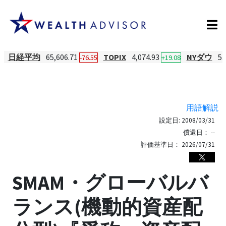
日経平均
65,606.71
TOPIX
4,074.93
NYダウ
53
-76.55
+19.08
用語解説
設定日:
2008/03/31
償還日：
--
評価基準日：
2026/07/31
SMAM・グローバルバ
ランス(機動的資産配