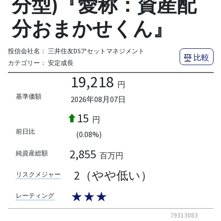
分型)『愛称：資産配
分おまかせくん』
投信会社名：
三井住友DSアセットマネジメント
比較
カテゴリー：
安定成長
19,218
円
基準価額
2026年08月07日
15
円
前日比
(0.08%)
2,855
純資産総額
百万円
2（やや低い）
リスクメジャー
★★★
レーティング
79313083