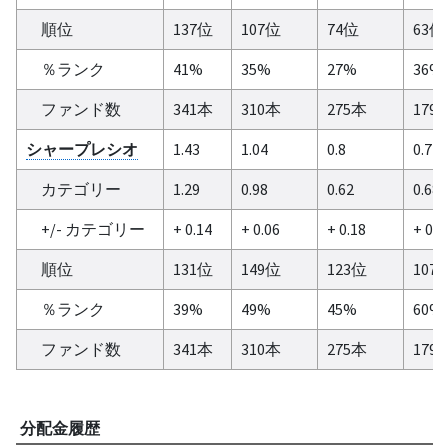
順位
137位
107位
74位
63位
％ランク
41%
35%
27%
36%
ファンド数
341本
310本
275本
179
シャープレシオ
1.43
1.04
0.8
0.72
カテゴリー
1.29
0.98
0.62
0.68
+/- カテゴリー
+ 0.14
+ 0.06
+ 0.18
+ 0.0
順位
131位
149位
123位
107
％ランク
39%
49%
45%
60%
ファンド数
341本
310本
275本
179
分配金履歴