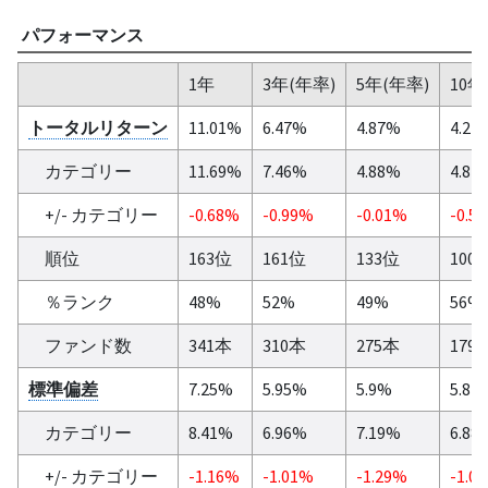
パフォーマンス
1年
3年(年率)
5年(年率)
10年
トータルリターン
11.01%
6.47%
4.87%
4.27
カテゴリー
11.69%
7.46%
4.88%
4.84
+/- カテゴリー
-0.68%
-0.99%
-0.01%
-0.5
順位
163位
161位
133位
100
％ランク
48%
52%
49%
56%
ファンド数
341本
310本
275本
179
標準偏差
7.25%
5.95%
5.9%
5.81
カテゴリー
8.41%
6.96%
7.19%
6.88
+/- カテゴリー
-1.16%
-1.01%
-1.29%
-1.0