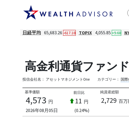
日経平均
65,683.26
TOPIX
4,055.85
N
-617.18
+9.68
高金利通貨ファン
投信会社名：
アセットマネジメントOne
カテゴリー：
国際
基準価額
純資産総額
前日比
4,573
2,729
11
百万
円
円
2026年08月05日
(0.24%)