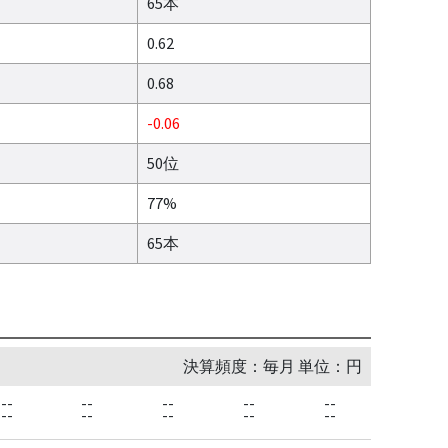
65本
0.62
0.68
-0.06
50位
77%
65本
決算頻度：毎月 単位：円
--
--
--
--
--
--
--
--
--
--