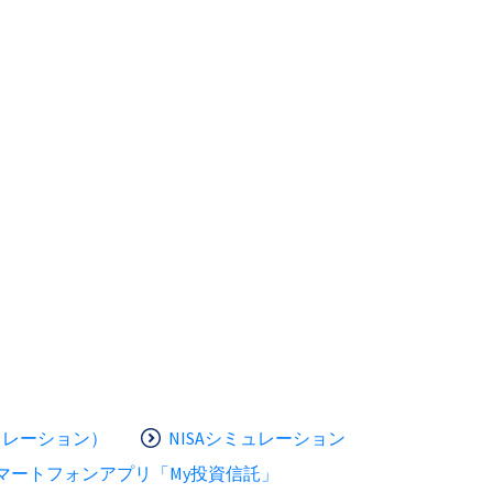
ュレーション）
NISAシミュレーション
マートフォンアプリ「My投資信託」