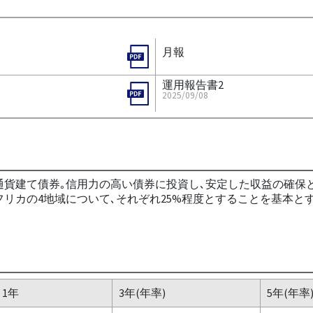
月報
運用報告書2
2025/09/08
通貨建て債券｡信用力の高い債券に投資し､安定した収益の確保
アフリカの4地域について､それぞれ25%程度とすることを基本と
1年
3年(年率)
5年(年率