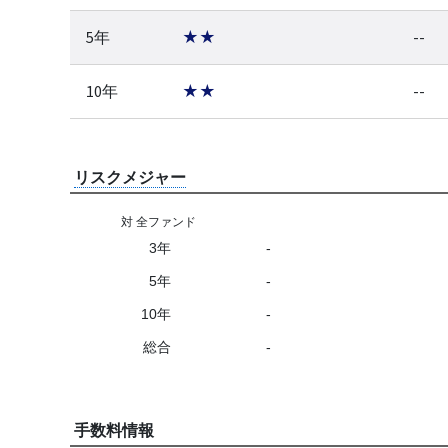
5年
★★
--
10年
★★
--
リスクメジャー
対 全ファンド
3年
-
5年
-
10年
-
総合
-
手数料情報