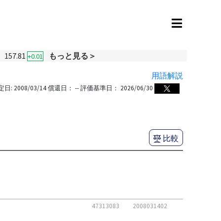
157.81
もっと見る＞
+0.01
用語解説
定日:
2008/03/14
償還日：
--
評価基準日：
2026/06/30
比較
47313083
2008031402