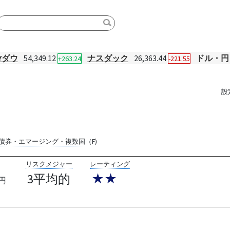
Yダウ
54,349.12
ナスダック
26,363.44
ドル・円
+263.24
-221.55
設
ド
債券・エマージング・複数国
（F)
リスクメジャー
レーティング
3平均的
★★
円