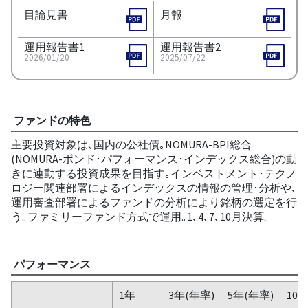
目論見書
月報
運用報告書1
運用報告書2
2026/01/20
2025/07/22
ファンドの特色
主要投資対象は､国内の公社債｡NOMURA-BPI総合
(NOMURA-ボンド･パフォーマンス･インデックス総合)の動
きに連動する投資成果を目指す｡インベストメント･テクノ
ロジー関連部署によるインデックスの情報の管理･分析や､
運用審査部署によるファンドの分析により銘柄の選定を行
う｡ファミリーファンド方式で運用｡1､4､7､10月決算｡
パフォーマンス
1年
3年(年率)
5年(年率)
10