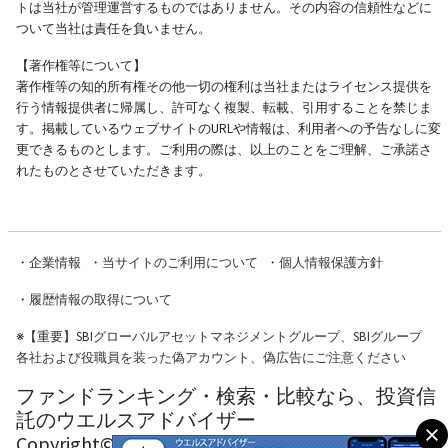
トは当社が管理運営するものではありません。その内容の信頼性などに
ついて当社は責任を負いません。
【著作権等について】
著作権等の知的所有権その他一切の権利は当社またはライセンス提供を
行う情報提供者に帰属し、許可なく複製、転載、引用することを禁じま
す。掲載しているウェブサイトのURLや情報は、利用者への予告なしに変
更できるものとします。ご利用の際は、以上のことをご理解、ご承諾さ
れたものとさせていただきます。
・
企業情報
・
当サイトのご利用について
・
個人情報保護方針
・
履歴情報の取得について
※
【重要】SBIグローバルアセットマネジメントグループ、SBIグループ
各社および役職員を装った偽アカウント、偽広告にご注意ください
ファンドランキング・検索・比較なら、投資信
託のウエルスアドバイザー
Copyright© Wealth Advisor Co., Ltd. All Rights