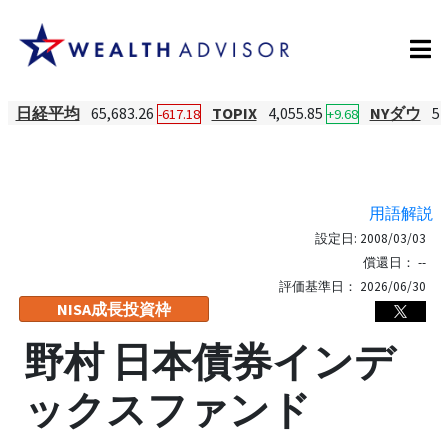
日経平均
65,683.26
TOPIX
4,055.85
NYダウ
54
-617.18
+9.68
用語解説
設定日:
2008/03/03
償還日：
--
評価基準日：
2026/06/30
NISA成長投資枠
野村 日本債券インデ
ックスファンド