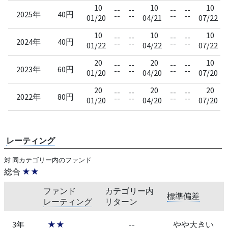
10
10
10
--
--
--
--
2025年
40円
--
--
--
--
01/20
04/21
07/22
10
10
10
--
--
--
--
2024年
40円
--
--
--
--
01/22
04/22
07/22
20
20
10
--
--
--
--
2023年
60円
--
--
--
--
01/20
04/20
07/20
20
20
20
--
--
--
--
2022年
80円
--
--
--
--
01/20
04/20
07/20
レーティング
対 同カテゴリー内のファンド
総合
★★
ファンド
カテゴリー内
標準偏差
レーティング
リターン
3年
★★
--
やや大きい