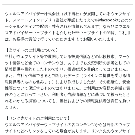
ウエルスアドバイザー株式会社（以下当社）が展開しているウェブサイ
ト、スマートフォンアプリ（当社が承認したうえでXやfacebookなどのソ
ーシャルメディアで配信・共有された情報も含みます）ならびにウエル
スアドバイザーウェブサイトを介した外部ウェブサイトの閲覧、ご利用
は、お客様の責任で行っていただきますようお願いいたします。
【当サイトのご利用について】
当社がウェブサイト等で展開している投資信託などの比較検索、マーケ
ット情報など全てのコンテンツは、あくまでも投資判断の参考としての
情報提供を目的としたものであり、投資勧誘を目的としてはいません。
また、当社が信頼できると判断したデータ（ライセンス提供を受ける情
報提供者のものも含みます）により作成しましたが、その正確性、安全
性等について保証するものではありません。ご利用はお客様の判断と責
任のもとに行って下さい。利用者が当該情報などに基づいて被ったとさ
れるいかなる損害についても、当社およびその情報提供者は責任を負い
ません。
【リンク先サイトのご利用について】
ウエルスアドバイザーウェブサイトの各コンテンツからは外部のウェブ
サイトなどへリンクをしている場合があります。リンク先のウェブサイ