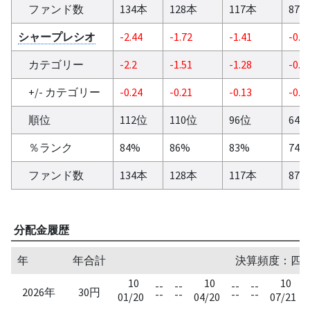
ファンド数
134本
128本
117本
87
シャープレシオ
-2.44
-1.72
-1.41
-0.9
カテゴリー
-2.2
-1.51
-1.28
-0.8
+/- カテゴリー
-0.24
-0.21
-0.13
-0.1
順位
112位
110位
96位
64
％ランク
84%
86%
83%
74%
ファンド数
134本
128本
117本
87
分配金履歴
年
年合計
決算頻度：四半期/
10
10
10
--
--
--
--
2026年
30円
--
--
--
--
01/20
04/20
07/21