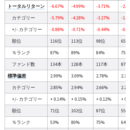
トータルリターン
-6.67%
-4.99%
-3.71%
-2.2
カテゴリー
-5.79%
-4.28%
-3.27%
-1.8
+/- カテゴリー
-0.88%
-0.71%
-0.44%
-0.3
順位
116位
113位
98位
65
％ランク
87%
89%
84%
75%
ファンド数
134本
128本
117本
87
標準偏差
2.99%
3.09%
2.78%
2.3
カテゴリー
2.85%
2.94%
2.66%
2.2
+/- カテゴリー
+ 0.14%
+ 0.15%
+ 0.12%
+ 0.
順位
71位
102位
87位
55
％ランク
53%
80%
75%
64%