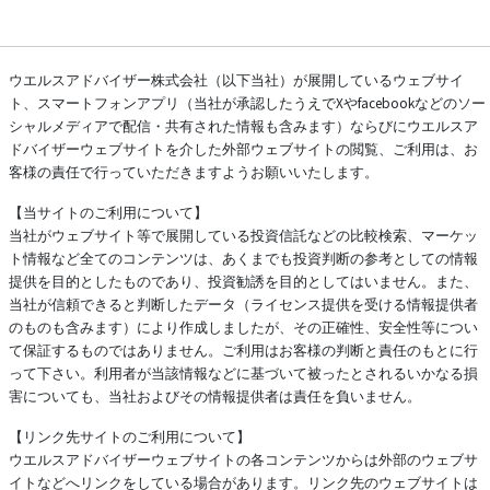
ウエルスアドバイザー株式会社（以下当社）が展開しているウェブサイ
ト、スマートフォンアプリ（当社が承認したうえでXやfacebookなどのソー
シャルメディアで配信・共有された情報も含みます）ならびにウエルスア
ドバイザーウェブサイトを介した外部ウェブサイトの閲覧、ご利用は、お
客様の責任で行っていただきますようお願いいたします。
【当サイトのご利用について】
当社がウェブサイト等で展開している投資信託などの比較検索、マーケッ
ト情報など全てのコンテンツは、あくまでも投資判断の参考としての情報
提供を目的としたものであり、投資勧誘を目的としてはいません。また、
当社が信頼できると判断したデータ（ライセンス提供を受ける情報提供者
のものも含みます）により作成しましたが、その正確性、安全性等につい
て保証するものではありません。ご利用はお客様の判断と責任のもとに行
って下さい。利用者が当該情報などに基づいて被ったとされるいかなる損
害についても、当社およびその情報提供者は責任を負いません。
【リンク先サイトのご利用について】
ウエルスアドバイザーウェブサイトの各コンテンツからは外部のウェブサ
イトなどへリンクをしている場合があります。リンク先のウェブサイトは