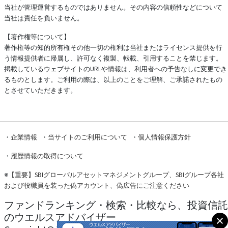
当社が管理運営するものではありません。その内容の信頼性などについて
当社は責任を負いません。
【著作権等について】
著作権等の知的所有権その他一切の権利は当社またはライセンス提供を行
う情報提供者に帰属し、許可なく複製、転載、引用することを禁じます。
掲載しているウェブサイトのURLや情報は、利用者への予告なしに変更でき
るものとします。ご利用の際は、以上のことをご理解、ご承諾されたもの
とさせていただきます。
・
企業情報
・
当サイトのご利用について
・
個人情報保護方針
・
履歴情報の取得について
※
【重要】SBIグローバルアセットマネジメントグループ、SBIグループ各社
および役職員を装った偽アカウント、偽広告にご注意ください
ファンドランキング・検索・比較なら、投資信託
のウエルスアドバイザー