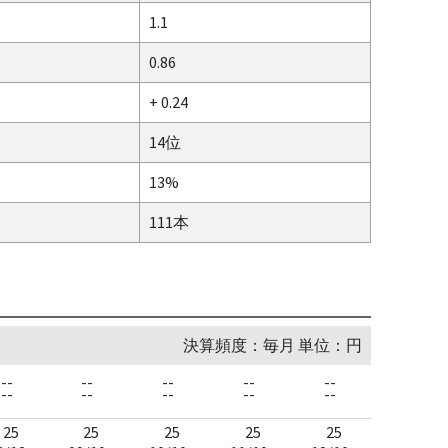
1.1
0.86
+ 0.24
14位
13%
111本
決算頻度：毎月 単位：円
--
--
--
--
--
--
--
--
--
--
25
25
25
25
25