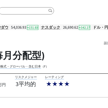
Yダウ
54,036.93
ナスダック
26,690.62
ドル・
+151.83
+342.27
設
毎月分配型)
際株式・グローバル・含む日本
（F）
リスクメジャー
レーティング
3平均的
★★★★
万円