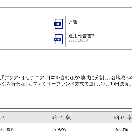
月報
運用報告書2
2025/10/10
｣｢アジア･オセアニア(日本を含む)｣の3地域に分割し､各地
ジを行わない｡ファミリーファンド方式で運用｡毎月10日決算｡
1年
3年(年率)
5年(年率
28.39%
19.92%
19.03%