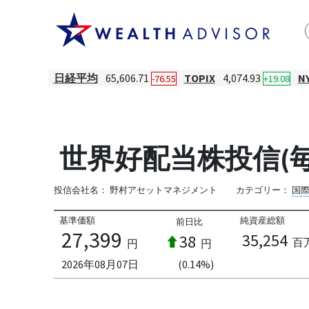
日経平均
65,606.71
TOPIX
4,074.93
N
-76.55
+19.08
世界好配当株投信(
投信会社名：
野村アセットマネジメント
カテゴリー：
国
基準価額
純資産総額
前日比
27,399
35,254
38
百
円
円
2026年08月07日
(0.14%)