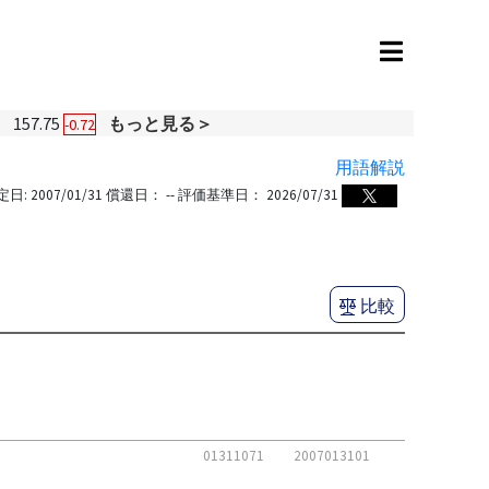
円
157.75
もっと見る＞
-0.72
用語解説
定日:
2007/01/31
償還日：
--
評価基準日：
2026/07/31
比較
01311071
2007013101