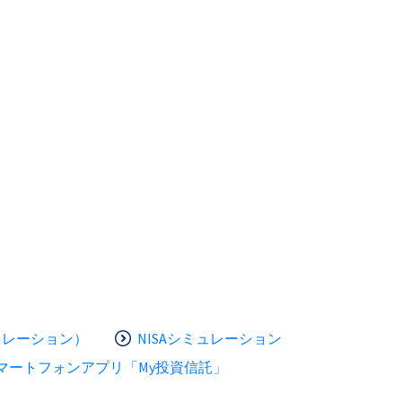
ュレーション）
NISAシミュレーション
マートフォンアプリ「My投資信託」