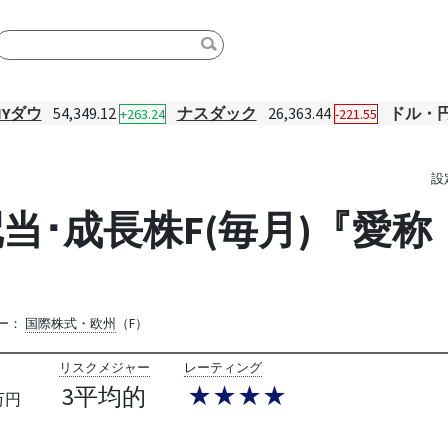
NYダウ
54,349.12
ナスダック
26,363.44
ドル・
+263.24
-221.55
設
配当･成長株F(毎月)『愛
ー：
国際株式・欧州
（F）
リスクメジャー
レーティング
3平均的
★★★★
万円