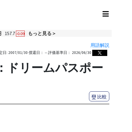
円
157.7
もっと見る＞
-0.09
用語解説
定日:
2007/01/30
償還日：
--
評価基準日：
2026/06/30
称：ドリームパスポー
比較