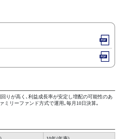
当利回りが高く､利益成長率が安定し増配の可能性のあ
ミリーファンド方式で運用｡毎月10日決算｡
)
10年(年率)