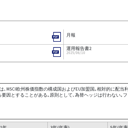
月報
運用報告書2
2025/06/10
は､MSCI欧州株価指数の構成国およびEU加盟国｡相対的に配
要因とすることがある｡原則として､為替ヘッジは行わない｡ファ
1年
3年(年率)
5年(年率