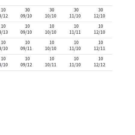
10
30
30
30
30
8/12
09/10
10/10
11/10
12/10
10
10
10
10
10
8/13
09/10
10/10
11/11
12/10
10
10
10
10
10
8/10
09/11
10/10
11/10
12/11
10
10
10
10
10
8/10
09/12
10/11
11/10
12/12