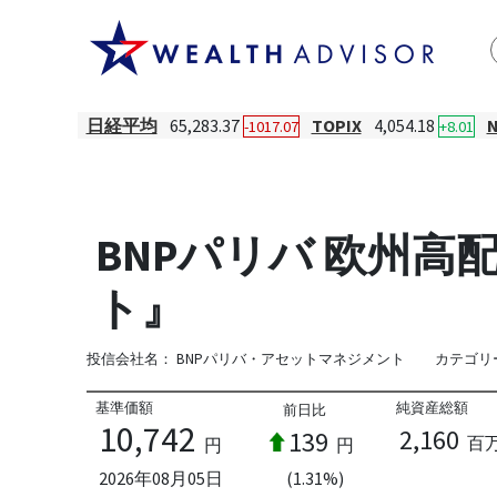
日経平均
65,283.37
TOPIX
4,054.18
-1017.07
+8.01
BNPパリバ 欧州高
ト』
投信会社名：
BNPパリバ・アセットマネジメント
カテゴリ
基準価額
純資産総額
前日比
10,742
2,160
139
百
円
円
2026年08月05日
(1.31%)