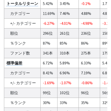
トータルリターン
5.42%
3.45%
-0.1%
1.71
カテゴリー
11.69%
7.46%
4.88%
4.84
+/- カテゴリー
-6.27%
-4.01%
-4.98%
-3.1
順位
296位
261位
236位
158
％ランク
87%
85%
86%
89%
ファンド数
341本
310本
275本
179
標準偏差
6.72%
5.89%
6.33%
5.46
カテゴリー
8.41%
6.96%
7.19%
6.88
+/- カテゴリー
-1.69%
-1.07%
-0.86%
-1.4
順位
99位
102位
96位
56位
％ランク
30%
33%
35%
32%