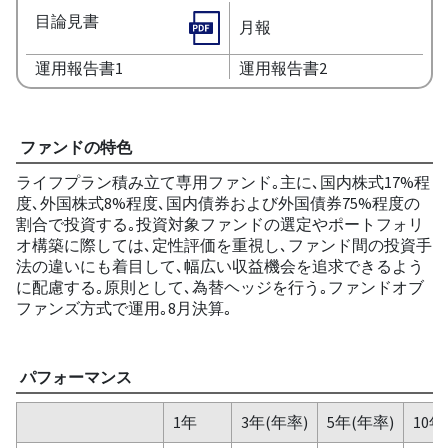
目論見書
月報
運用報告書1
運用報告書2
ファンドの特色
ライフプラン積み立て専用ファンド｡主に､国内株式17%程
度､外国株式8%程度､国内債券および外国債券75%程度の
割合で投資する｡投資対象ファンドの選定やポートフォリ
オ構築に際しては､定性評価を重視し､ファンド間の投資手
法の違いにも着目して､幅広い収益機会を追求できるよう
に配慮する｡原則として､為替ヘッジを行う｡ファンドオブ
ファンズ方式で運用｡8月決算｡
パフォーマンス
1年
3年(年率)
5年(年率)
10年