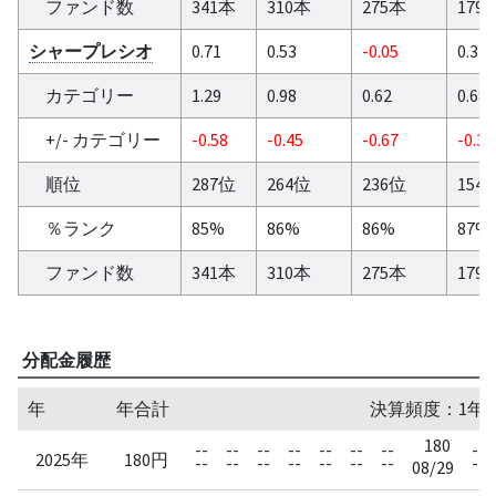
ファンド数
341本
310本
275本
179
シャープレシオ
0.71
0.53
-0.05
0.3
カテゴリー
1.29
0.98
0.62
0.68
+/- カテゴリー
-0.58
-0.45
-0.67
-0.38
順位
287位
264位
236位
154
％ランク
85%
86%
86%
87%
ファンド数
341本
310本
275本
179
分配金履歴
年
年合計
決算頻度：1年
180
--
--
--
--
--
--
--
--
2025年
180円
--
--
--
--
--
--
--
--
08/29