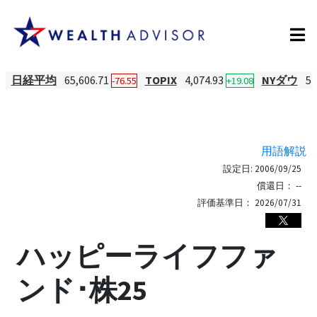
日経平均
65,606.71
TOPIX
4,074.93
NYダウ
54
-76.55
+19.08
用語解説
設定日:
2006/09/25
償還日：
--
評価基準日：
2026/07/31
ハッピーライフファ
ンド･株25