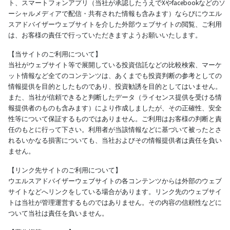
ト、スマートフォンアプリ（当社が承認したうえでXやfacebookなどのソ
ーシャルメディアで配信・共有された情報も含みます）ならびにウエル
スアドバイザーウェブサイトを介した外部ウェブサイトの閲覧、ご利用
は、お客様の責任で行っていただきますようお願いいたします。
【当サイトのご利用について】
当社がウェブサイト等で展開している投資信託などの比較検索、マーケ
ット情報など全てのコンテンツは、あくまでも投資判断の参考としての
情報提供を目的としたものであり、投資勧誘を目的としてはいません。
また、当社が信頼できると判断したデータ（ライセンス提供を受ける情
報提供者のものも含みます）により作成しましたが、その正確性、安全
性等について保証するものではありません。ご利用はお客様の判断と責
任のもとに行って下さい。利用者が当該情報などに基づいて被ったとさ
れるいかなる損害についても、当社およびその情報提供者は責任を負い
ません。
【リンク先サイトのご利用について】
ウエルスアドバイザーウェブサイトの各コンテンツからは外部のウェブ
サイトなどへリンクをしている場合があります。リンク先のウェブサイ
トは当社が管理運営するものではありません。その内容の信頼性などに
ついて当社は責任を負いません。