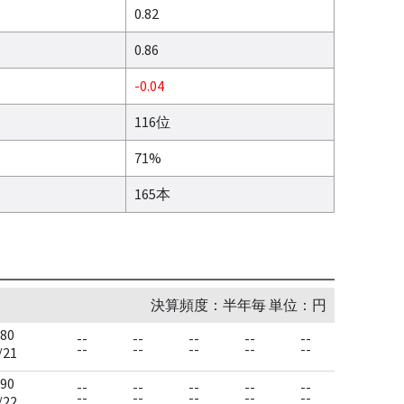
0.82
0.86
-0.04
116位
71%
165本
決算頻度：半年毎 単位：円
80
--
--
--
--
--
--
--
--
--
--
/21
90
--
--
--
--
--
--
--
--
--
--
/22