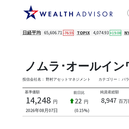
日経平均
65,606.71
TOPIX
4,074.93
N
-76.55
+19.08
ノムラ･オールイン
投信会社名：
野村アセットマネジメント
カテゴリー：
バ
基準価額
純資産総額
前日比
14,248
8,947
22
百万
円
円
2026年08月07日
(0.15%)