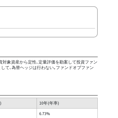
の投資対象資産から定性､定量評価を勘案して投資ファン
として､為替ヘッジは行わない｡ファンドオブファン
)
10年(年率)
6.73%