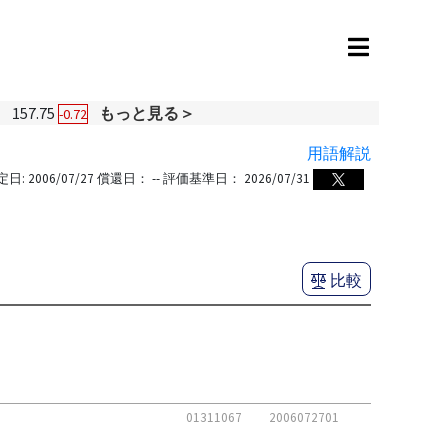
円
157.75
もっと見る＞
-0.72
用語解説
定日:
2006/07/27
償還日：
--
評価基準日：
2026/07/31
比較
01311067
2006072701