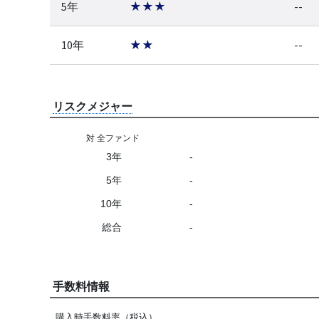
5年
★★★
--
10年
★★
--
リスクメジャー
対 全ファンド
3年
-
5年
-
10年
-
総合
-
手数料情報
購入時手数料率（税込）