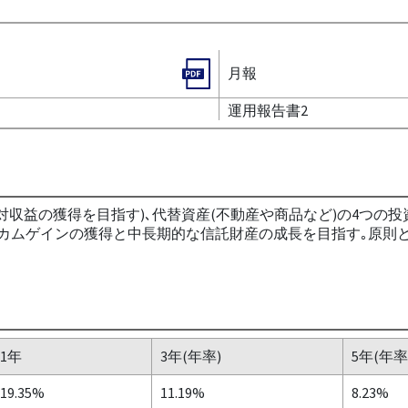
月報
運用報告書2
(絶対収益の獲得を目指す)､代替資産(不動産や商品など)の4つ
ンカムゲインの獲得と中長期的な信託財産の成長を目指す｡原則
1年
3年(年率)
5年(年率
19.35%
11.19%
8.23%