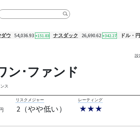
Yダウ
54,036.93
ナスダック
26,690.62
ドル・
+151.83
+342.27
設
ワン･ファンド
ランス
リスクメジャー
レーティング
2（やや低い）
★★★
円