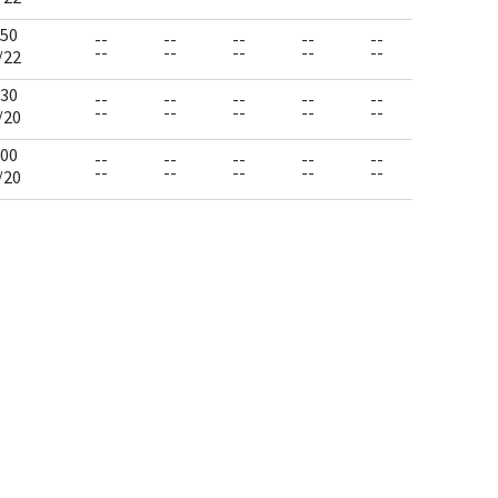
50
--
--
--
--
--
--
--
--
--
--
/22
30
--
--
--
--
--
--
--
--
--
--
/20
00
--
--
--
--
--
--
--
--
--
--
/20