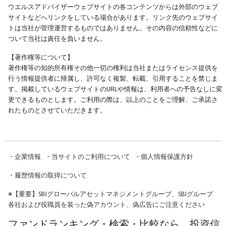
ウエルスアドバイザーウェブサイトの各コンテンツからは外部のウェブ
サイトなどへリンクをしている場合があります。リンク先のウェブサイ
トは当社が管理運営するものではありません。その内容の信頼性などに
ついて当社は責任を負いません。
【著作権等について】
著作権等の知的所有権その他一切の権利は当社またはライセンス提供を
行う情報提供者に帰属し、許可なく複製、転載、引用することを禁じま
す。掲載しているウェブサイトのURLや情報は、利用者への予告なしに変
更できるものとします。ご利用の際は、以上のことをご理解、ご承諾さ
れたものとさせていただきます。
・
企業情報
・
当サイトのご利用について
・
個人情報保護方針
・
履歴情報の取得について
※
【重要】SBIグローバルアセットマネジメントグループ、SBIグループ
各社および役職員を装った偽アカウント、偽広告にご注意ください
ファンドランキング・検索・比較なら、投資信