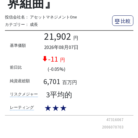
界組曲』
投信会社名：
アセットマネジメントOne
比較
カテゴリー：
成長
21,902
円
基準価額
2026年08月07日
-11
円
前日比
(-0.05%)
6,701
純資産総額
百万円
3平均的
リスクメジャー
★★★
レーティング
47316067
2006070703