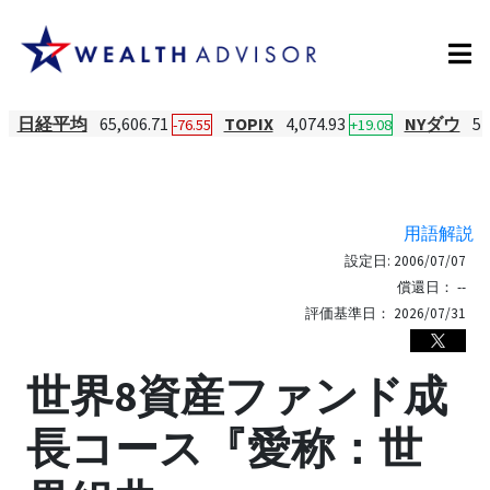
日経平均
65,606.71
TOPIX
4,074.93
NYダウ
54
-76.55
+19.08
用語解説
設定日:
2006/07/07
償還日：
--
評価基準日：
2026/07/31
世界8資産ファンド成
長コース『愛称：世