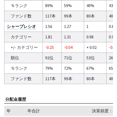
％ランク
89%
59%
40%
43%
ファンド数
117本
99本
80本
40
シャープレシオ
1.56
1.27
1
0.89
カテゴリー
1.81
1.31
0.98
0.9
+/- カテゴリー
-0.25
-0.04
+ 0.02
-0.0
順位
92位
71位
53位
26
％ランク
79%
72%
67%
65%
ファンド数
117本
99本
80本
40
分配金履歴
年
年合計
決算頻度：半