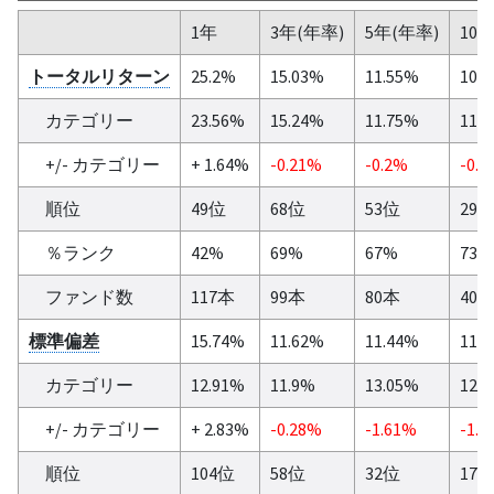
1年
3年(年率)
5年(年率)
10
トータルリターン
25.2%
15.03%
11.55%
10.
カテゴリー
23.56%
15.24%
11.75%
11.
+/- カテゴリー
+ 1.64%
-0.21%
-0.2%
-0.9
順位
49位
68位
53位
29
％ランク
42%
69%
67%
73%
ファンド数
117本
99本
80本
40
標準偏差
15.74%
11.62%
11.44%
11.
カテゴリー
12.91%
11.9%
13.05%
12.
+/- カテゴリー
+ 2.83%
-0.28%
-1.61%
-1.5
順位
104位
58位
32位
17