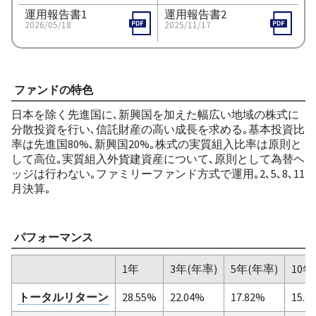
運用報告書1
運用報告書2
2026/05/18
2025/11/17
ファンドの特色
日本を除く先進国に､新興国を加えた幅広い地域の株式に
分散投資を行い､信託財産の高い成長を求める｡基本投資比
率は先進国80%､新興国20%｡株式の実質組入比率は原則と
して高位｡実質組入外貨建資産について､原則として為替ヘ
ッジは行わない｡ファミリーファンド方式で運用｡2､5､8､11
月決算｡
パフォーマンス
1年
3年(年率)
5年(年率)
10年
トータルリターン
28.55%
22.04%
17.82%
15.9