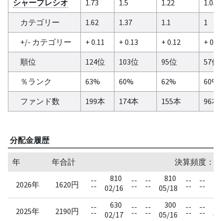
シャープレシオ
1.73
1.5
1.22
1.05
カテゴリー
1.62
1.37
1.1
1
+/- カテゴリー
+ 0.11
+ 0.13
+ 0.12
+ 0.0
順位
124位
103位
95位
57位
％ランク
63%
60%
62%
60%
ファンド数
199本
174本
155本
96本
分配金履歴
年
年合計
決算頻度：四半期
810
810
--
--
--
--
--
2026年
1620円
--
--
--
--
--
02/16
05/18
630
300
--
--
--
--
--
2025年
2190円
--
--
--
--
--
02/17
05/16
08