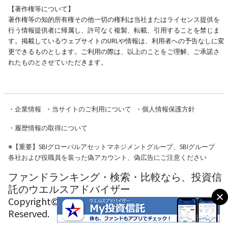
【著作権等について】
著作権等の知的所有権その他一切の権利は当社またはライセンス提供を
行う情報提供者に帰属し、許可なく複製、転載、引用することを禁じま
す。掲載しているウェブサイトのURLや情報は、利用者への予告なしに変
更できるものとします。ご利用の際は、以上のことをご理解、ご承諾さ
れたものとさせていただきます。
・
企業情報
・
当サイトのご利用について
・
個人情報保護方針
・
履歴情報の取得について
※
【重要】SBIグローバルアセットマネジメントグループ、SBIグループ
各社および役職員を装った偽アカウント、偽広告にご注意ください
ファンドランキング・検索・比較なら、投資信
託のウエルスアドバイザー
Copyright© Wealth Advisor Co., Ltd. All Rights
Reserved.