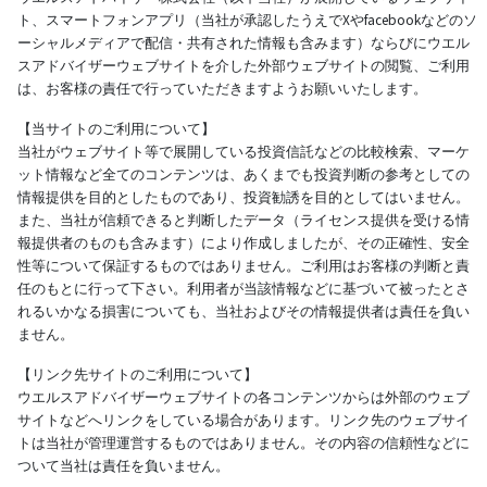
ト、スマートフォンアプリ（当社が承認したうえでXやfacebookなどのソ
ーシャルメディアで配信・共有された情報も含みます）ならびにウエル
スアドバイザーウェブサイトを介した外部ウェブサイトの閲覧、ご利用
は、お客様の責任で行っていただきますようお願いいたします。
【当サイトのご利用について】
当社がウェブサイト等で展開している投資信託などの比較検索、マーケ
ット情報など全てのコンテンツは、あくまでも投資判断の参考としての
情報提供を目的としたものであり、投資勧誘を目的としてはいません。
また、当社が信頼できると判断したデータ（ライセンス提供を受ける情
報提供者のものも含みます）により作成しましたが、その正確性、安全
性等について保証するものではありません。ご利用はお客様の判断と責
任のもとに行って下さい。利用者が当該情報などに基づいて被ったとさ
れるいかなる損害についても、当社およびその情報提供者は責任を負い
ません。
【リンク先サイトのご利用について】
ウエルスアドバイザーウェブサイトの各コンテンツからは外部のウェブ
サイトなどへリンクをしている場合があります。リンク先のウェブサイ
トは当社が管理運営するものではありません。その内容の信頼性などに
ついて当社は責任を負いません。