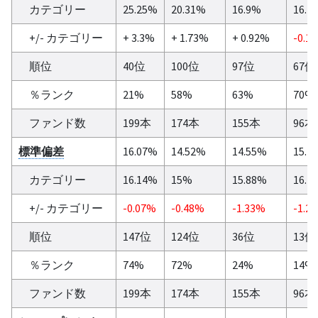
カテゴリー
25.25%
20.31%
16.9%
16.1
+/- カテゴリー
+ 3.3%
+ 1.73%
+ 0.92%
-0.1
順位
40位
100位
97位
67位
％ランク
21%
58%
63%
70%
ファンド数
199本
174本
155本
96本
標準偏差
16.07%
14.52%
14.55%
15.2
カテゴリー
16.14%
15%
15.88%
16.4
+/- カテゴリー
-0.07%
-0.48%
-1.33%
-1.2
順位
147位
124位
36位
13位
％ランク
74%
72%
24%
14%
ファンド数
199本
174本
155本
96本