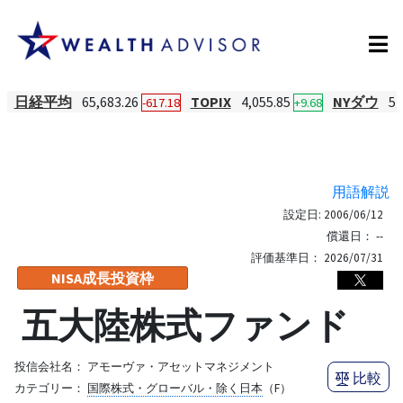
日経平均
65,683.26
TOPIX
4,055.85
NYダウ
54
-617.18
+9.68
用語解説
設定日:
2006/06/12
償還日：
--
評価基準日：
2026/07/31
NISA成長投資枠
五大陸株式ファンド
投信会社名：
アモーヴァ・アセットマネジメント
比較
カテゴリー：
国際株式・グローバル・除く日本
（F）