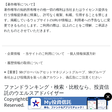
【著作権等について】
著作権等の知的所有権その他一切の権利は当社またはライセンス提供を
行う情報提供者に帰属し、許可なく複製、転載、引用することを禁じま
す。掲載しているウェブサイトのURLや情報は、利用者への予告なしに変
更できるものとします。ご利用の際は、以上のことをご理解、ご承諾さ
れたものとさせていただきます。
・
企業情報
・
当サイトのご利用について
・
個人情報保護方針
・
履歴情報の取得について
※
【重要】SBIグローバルアセットマネジメントグループ、SBIグループ
各社および役職員を装った偽アカウント、偽広告にご注意ください
ファンドランキング・検索・比較なら、投資信
託のウエルスアドバイザー
Copyright© Wealth Advisor Co., Ltd. All Rights
Reserved.