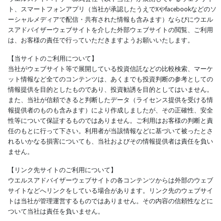
ト、スマートフォンアプリ（当社が承認したうえでXやfacebookなどのソ
ーシャルメディアで配信・共有された情報も含みます）ならびにウエル
スアドバイザーウェブサイトを介した外部ウェブサイトの閲覧、ご利用
は、お客様の責任で行っていただきますようお願いいたします。
【当サイトのご利用について】
当社がウェブサイト等で展開している投資信託などの比較検索、マーケ
ット情報など全てのコンテンツは、あくまでも投資判断の参考としての
情報提供を目的としたものであり、投資勧誘を目的としてはいません。
また、当社が信頼できると判断したデータ（ライセンス提供を受ける情
報提供者のものも含みます）により作成しましたが、その正確性、安全
性等について保証するものではありません。ご利用はお客様の判断と責
任のもとに行って下さい。利用者が当該情報などに基づいて被ったとさ
れるいかなる損害についても、当社およびその情報提供者は責任を負い
ません。
【リンク先サイトのご利用について】
ウエルスアドバイザーウェブサイトの各コンテンツからは外部のウェブ
サイトなどへリンクをしている場合があります。リンク先のウェブサイ
トは当社が管理運営するものではありません。その内容の信頼性などに
ついて当社は責任を負いません。