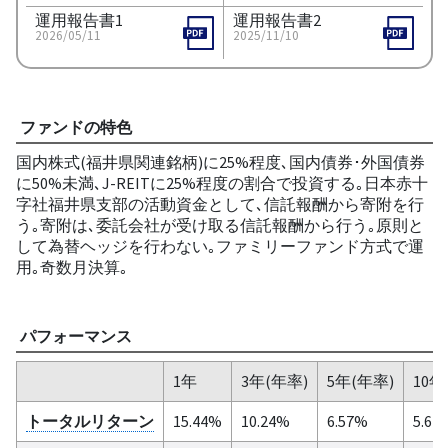
運用報告書1
運用報告書2
2026/05/11
2025/11/10
ファンドの特色
国内株式(福井県関連銘柄)に25%程度､国内債券･外国債券
に50%未満､J-REITに25%程度の割合で投資する｡日本赤十
字社福井県支部の活動資金として､信託報酬から寄附を行
う｡寄附は､委託会社が受け取る信託報酬から行う｡原則と
して為替ヘッジを行わない｡ファミリーファンド方式で運
用｡奇数月決算｡
パフォーマンス
1年
3年(年率)
5年(年率)
10年
トータルリターン
15.44%
10.24%
6.57%
5.61