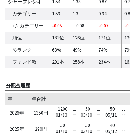
シャープレシオ
1.54
1.38
0.87
0.78
カテゴリー
1.59
1.3
0.94
0.86
+/- カテゴリー
-0.05
+ 0.08
-0.07
-0.08
順位
181位
126位
171位
129
％ランク
63%
49%
74%
79%
ファンド数
291本
258本
234本
165
分配金履歴
年
年合計
1200
50
50
--
--
--
2026年
1350円
--
--
--
01/13
03/10
05/11
07
50
50
40
--
--
--
2025年
290円
--
--
--
01/10
03/10
05/12
07