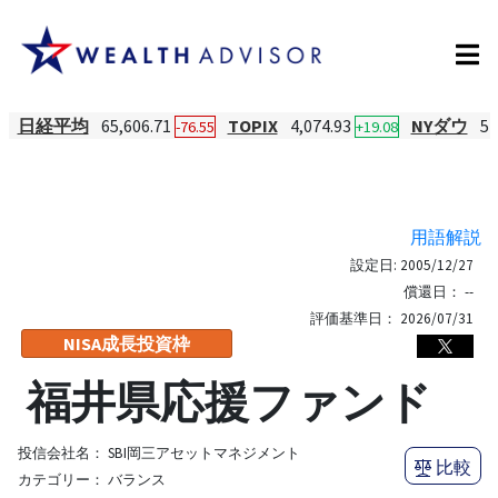
日経平均
65,606.71
TOPIX
4,074.93
NYダウ
54
-76.55
+19.08
用語解説
設定日:
2005/12/27
償還日：
--
評価基準日：
2026/07/31
NISA成長投資枠
福井県応援ファンド
投信会社名：
SBI岡三アセットマネジメント
比較
カテゴリー：
バランス